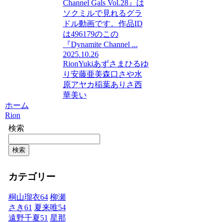
Channel Gals Vol.28』は
ソクミルで見れるグラ
ドル動画です。作品ID
は496179のこの
『Dynamite Channel ...
2025.10.26
Rion
Yuki
あずさ
まひる
ゆ
り
安藤亜美
森口さや
水
原アヤカ
稲葉ありさ
西
華美い
ホーム
Rion
検索
検索
カテゴリー
桐山瑠衣
64
柳瀬
さき
61
夏来唯
54
遠野千夏
51
星那