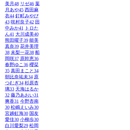
美月
48
リゼ
46
葉
月あや
45
西田麻
衣
44
釘町みやび
43
咲村良子
42
田
中みか
41
トロた
ん
41
大川成美
40
熊田曜子
39
能美
真奈
39
花井美理
38
未梨一花
38
船
岡咲
37
原幹恵
36
春野ゆこ
36
櫻栞
35
真田まこと
34
朝比奈祐未
34
原
つむぎ
34
杉原杏
璃
33
天海はるか
32
藤乃あおい
31
爽香
31
今野杏南
30
松嶋えいみ
30
宮越虹海
30
国友
愛佳
30
小柳歩
30
白川愛梨
29
松岡