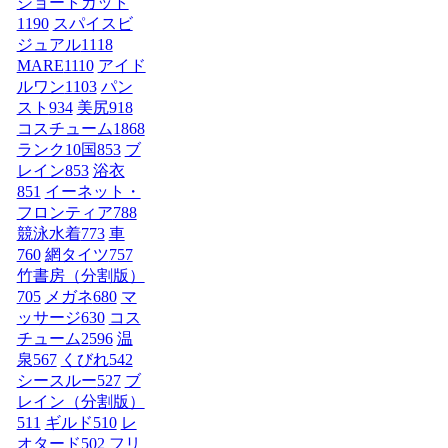
ショートカット
1190
スパイスビ
ジュアル
1118
MARE
1110
アイド
ルワン
1103
パン
スト
934
美尻
918
コスチューム1
868
ランク10国
853
ブ
レイン
853
浴衣
851
イーネット・
フロンティア
788
競泳水着
773
車
760
網タイツ
757
竹書房（分割版）
705
メガネ
680
マ
ッサージ
630
コス
チューム2
596
温
泉
567
くびれ
542
シースルー
527
ブ
レイン（分割版）
511
ギルド
510
レ
オタード
502
フリ