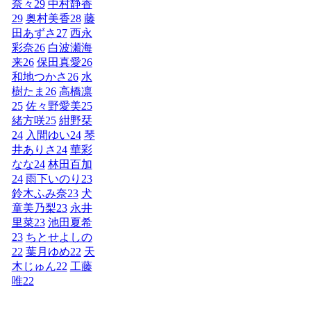
奈々
29
中村静香
29
奥村美香
28
藤
田あずさ
27
西永
彩奈
26
白波瀬海
来
26
保田真愛
26
和地つかさ
26
水
樹たま
26
高橋凛
25
佐々野愛美
25
緒方咲
25
紺野栞
24
入間ゆい
24
琴
井ありさ
24
華彩
なな
24
林田百加
24
雨下いのり
23
鈴木ふみ奈
23
犬
童美乃梨
23
永井
里菜
23
池田夏希
23
ちとせよしの
22
葉月ゆめ
22
天
木じゅん
22
工藤
唯
22