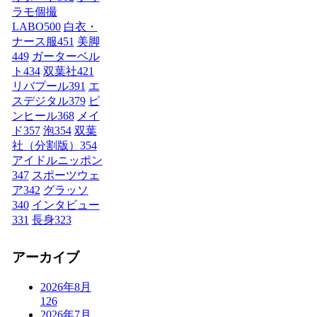
ラモ個撮
LABO
500
白衣・
ナース服
451
美脚
449
ガーターベル
ト
434
双葉社
421
リバプール
391
エ
スデジタル
379
ピ
ンヒール
368
メイ
ド
357
泡
354
双葉
社（分割版）
354
アイドルニッポン
347
スポーツウェ
ア
342
グラッソ
340
インタビュー
331
長身
323
アーカイブ
2026年8月
126
2026年7月