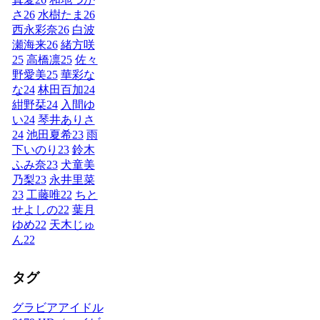
さ
26
水樹たま
26
西永彩奈
26
白波
瀬海来
26
緒方咲
25
高橋凛
25
佐々
野愛美
25
華彩な
な
24
林田百加
24
紺野栞
24
入間ゆ
い
24
琴井ありさ
24
池田夏希
23
雨
下いのり
23
鈴木
ふみ奈
23
犬童美
乃梨
23
永井里菜
23
工藤唯
22
ちと
せよしの
22
葉月
ゆめ
22
天木じゅ
ん
22
タグ
グラビアアイドル