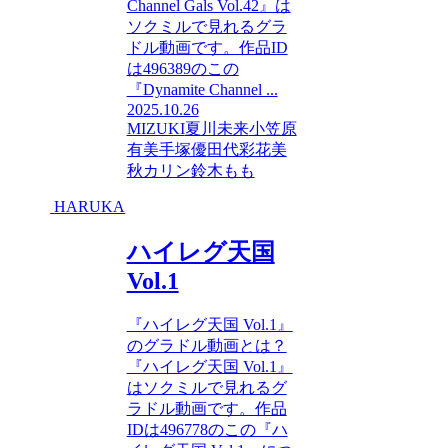
Channel Gals Vol.42』は
ソクミルで見れるグラ
ドル動画です。作品ID
は496389のこの
『Dynamite Channel ...
2025.10.26
MIZUKI
夏川未来
小笠原
有美
手塚優
田代彩花
美
秋カリン
鈴木もも
HARUKA
ハイレグ天国
Vol.1
『ハイレグ天国 Vol.1』
のグラドル動画とは？
『ハイレグ天国 Vol.1』
はソクミルで見れるグ
ラドル動画です。作品
IDは496778のこの『ハ