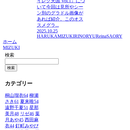
イレグ天国 Vol.1』につ
いて今回は見所やシー
ン別のグラドル画像が
あれば紹介。このオス
スメグラ...
2025.10.25
HARUKA
MIZUKI
RINO
RYU
Reina
SAORY
ホーム
MIZUKI
検索
検索
カテゴリー
桐山瑠衣
64
柳瀬
さき
61
夏来唯
54
遠野千夏
51
星那
美月
48
リゼ
46
葉
月あや
45
西田麻
衣
44
釘町みやび