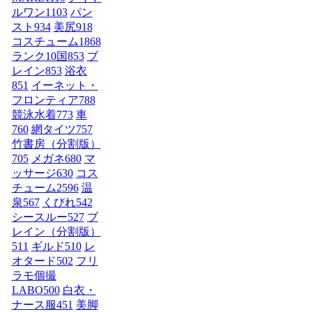
ルワン
1103
パン
スト
934
美尻
918
コスチューム1
868
ランク10国
853
ブ
レイン
853
浴衣
851
イーネット・
フロンティア
788
競泳水着
773
車
760
網タイツ
757
竹書房（分割版）
705
メガネ
680
マ
ッサージ
630
コス
チューム2
596
温
泉
567
くびれ
542
シースルー
527
ブ
レイン（分割版）
511
ギルド
510
レ
オタード
502
フリ
ラモ個撮
LABO
500
白衣・
ナース服
451
美脚