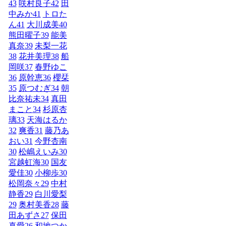
43
咲村良子
42
田
中みか
41
トロた
ん
41
大川成美
40
熊田曜子
39
能美
真奈
39
未梨一花
38
花井美理
38
船
岡咲
37
春野ゆこ
36
原幹恵
36
櫻栞
35
原つむぎ
34
朝
比奈祐未
34
真田
まこと
34
杉原杏
璃
33
天海はるか
32
爽香
31
藤乃あ
おい
31
今野杏南
30
松嶋えいみ
30
宮越虹海
30
国友
愛佳
30
小柳歩
30
松岡奈々
29
中村
静香
29
白川愛梨
29
奥村美香
28
藤
田あずさ
27
保田
真愛
26
和地つか