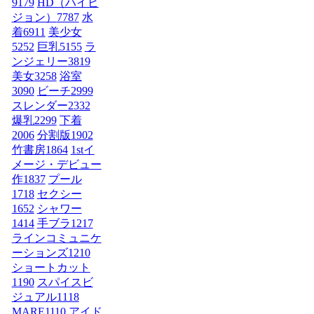
9179
HD（ハイビ
ジョン）
7787
水
着
6911
美少女
5252
巨乳
5155
ラ
ンジェリー
3819
美女
3258
浴室
3090
ビーチ
2999
スレンダー
2332
爆乳
2299
下着
2006
分割版
1902
竹書房
1864
1stイ
メージ・デビュー
作
1837
プール
1718
セクシー
1652
シャワー
1414
手ブラ
1217
ラインコミュニケ
ーションズ
1210
ショートカット
1190
スパイスビ
ジュアル
1118
MARE
1110
アイド