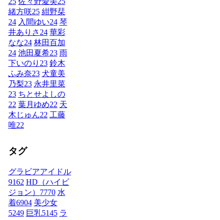
25
佐々野愛美
25
緒方咲
25
紺野栞
24
入間ゆい
24
琴
井ありさ
24
華彩
なな
24
林田百加
24
池田夏希
23
雨
下いのり
23
鈴木
ふみ奈
23
犬童美
乃梨
23
永井里菜
23
ちとせよしの
22
葉月ゆめ
22
天
木じゅん
22
工藤
唯
22
タグ
グラビアアイドル
9162
HD（ハイビ
ジョン）
7770
水
着
6904
美少女
5249
巨乳
5145
ラ