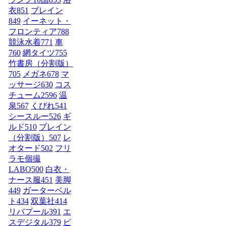
衣
851
ブレイン
849
イーネット・
フロンティア
788
競泳水着
771
車
760
網タイツ
755
竹書房（分割版）
705
メガネ
678
マ
ッサージ
630
コス
チューム2
596
温
泉
567
くびれ
541
シースルー
526
ギ
ルド
510
ブレイン
（分割版）
507
レ
オタード
502
フリ
ラモ個撮
LABO
500
白衣・
ナース服
451
美脚
449
ガーターベル
ト
434
双葉社
414
リバプール
391
エ
スデジタル
379
ピ