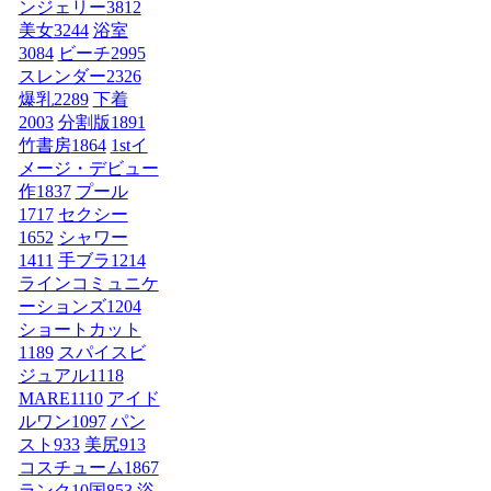
ンジェリー
3812
美女
3244
浴室
3084
ビーチ
2995
スレンダー
2326
爆乳
2289
下着
2003
分割版
1891
竹書房
1864
1stイ
メージ・デビュー
作
1837
プール
1717
セクシー
1652
シャワー
1411
手ブラ
1214
ラインコミュニケ
ーションズ
1204
ショートカット
1189
スパイスビ
ジュアル
1118
MARE
1110
アイド
ルワン
1097
パン
スト
933
美尻
913
コスチューム1
867
ランク10国
853
浴