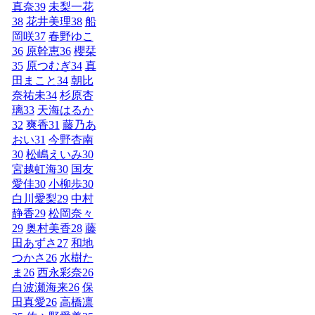
真奈
39
未梨一花
38
花井美理
38
船
岡咲
37
春野ゆこ
36
原幹恵
36
櫻栞
35
原つむぎ
34
真
田まこと
34
朝比
奈祐未
34
杉原杏
璃
33
天海はるか
32
爽香
31
藤乃あ
おい
31
今野杏南
30
松嶋えいみ
30
宮越虹海
30
国友
愛佳
30
小柳歩
30
白川愛梨
29
中村
静香
29
松岡奈々
29
奥村美香
28
藤
田あずさ
27
和地
つかさ
26
水樹た
ま
26
西永彩奈
26
白波瀬海来
26
保
田真愛
26
高橋凛