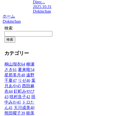
Direc...
2025.10.31
Dokinchan
ホーム
Dokinchan
検索
検索
カテゴリー
桐山瑠衣
64
柳瀬
さき
61
夏来唯
54
星那美月
48
遠野
千夏
47
リゼ
46
葉
月あや
45
西田麻
衣
44
釘町みやび
43
咲村良子
42
田
中みか
41
トロた
ん
41
大川成美
40
熊田曜子
39
能美