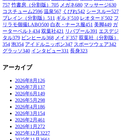
757
竹書房（分割版）
705
メガネ
680
マッサージ
630
コスチューム2
596
温泉
567
くびれ
542
シースルー
527
ブレイン（分割版）
511
ギルド
510
レオタード
502
フ
リラモ個撮LABO
500
白衣・ナース服
451
美脚
449
ガ
ーターベルト
434
双葉社
421
リバプール
391
エスデジ
タル
379
ピンヒール
368
メイド
357
双葉社（分割版）
354
泡
354
アイドルニッポン
347
スポーツウェア
342
グラッソ
340
インタビュー
331
長身
323
アーカイブ
2026年8月
126
2026年7月
137
2026年6月
149
2026年5月
298
2026年4月
186
2026年3月
154
2026年2月
461
2026年1月
272
2025年12月
3227
2025年11月
3661