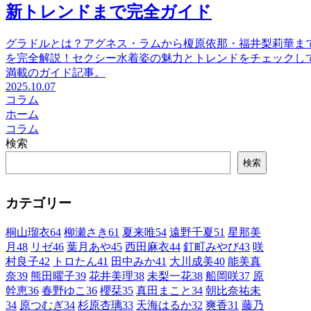
新トレンドまで完全ガイド
グラドルとは？アグネス・ラムから榎原依那・福井梨莉華まで
を完全解説！セクシー水着姿の魅力とトレンドをチェックし
満載のガイド記事。
2025.10.07
コラム
ホーム
コラム
検索
検索
カテゴリー
桐山瑠衣
64
柳瀬さき
61
夏来唯
54
遠野千夏
51
星那美
月
48
リゼ
46
葉月あや
45
西田麻衣
44
釘町みやび
43
咲
村良子
42
トロたん
41
田中みか
41
大川成美
40
能美真
奈
39
熊田曜子
39
花井美理
38
未梨一花
38
船岡咲
37
原
幹恵
36
春野ゆこ
36
櫻栞
35
真田まこと
34
朝比奈祐未
34
原つむぎ
34
杉原杏璃
33
天海はるか
32
爽香
31
藤乃