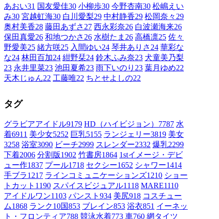
あおい
31
国友愛佳
30
小柳歩
30
今野杏南
30
松嶋えい
み
30
宮越虹海
30
白川愛梨
29
中村静香
29
松岡奈々
29
奥村美香
28
藤田あずさ
27
西永彩奈
26
白波瀬海来
26
保田真愛
26
和地つかさ
26
水樹たま
26
高橋凛
25
佐々
野愛美
25
緒方咲
25
入間ゆい
24
琴井ありさ
24
華彩な
な
24
林田百加
24
紺野栞
24
鈴木ふみ奈
23
犬童美乃梨
23
永井里菜
23
池田夏希
23
雨下いのり
23
葉月ゆめ
22
天木じゅん
22
工藤唯
22
ちとせよしの
22
タグ
グラビアアイドル
9179
HD（ハイビジョン）
7787
水
着
6911
美少女
5252
巨乳
5155
ランジェリー
3819
美女
3258
浴室
3090
ビーチ
2999
スレンダー
2332
爆乳
2299
下着
2006
分割版
1902
竹書房
1864
1stイメージ・デビ
ュー作
1837
プール
1718
セクシー
1652
シャワー
1414
手ブラ
1217
ラインコミュニケーションズ
1210
ショー
トカット
1190
スパイスビジュアル
1118
MARE
1110
アイドルワン
1103
パンスト
934
美尻
918
コスチュー
ム1
868
ランク10国
853
ブレイン
853
浴衣
851
イーネッ
ト・フロンティア
788
競泳水着
773
車
760
網タイツ