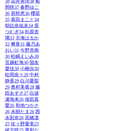
38
花井美理
38
船
岡咲
37
春野ゆこ
36
原幹恵
36
櫻栞
35
真田まこと
34
朝比奈祐未
34
原
つむぎ
34
杉原杏
璃
33
天海はるか
32
爽香
31
藤乃あ
おい
31
今野杏南
30
松嶋えいみ
30
宮越虹海
30
国友
愛佳
30
小柳歩
30
松岡奈々
29
中村
静香
29
白川愛梨
29
奥村美香
28
藤
田あずさ
27
白波
瀬海来
26
保田真
愛
26
和地つかさ
26
水樹たま
26
西
永彩奈
26
高橋凛
25
佐々野愛美
25
緒方咲
25
華彩な