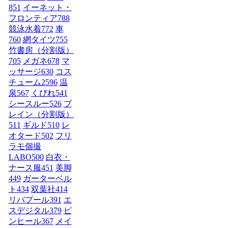
851
イーネット・
フロンティア
788
競泳水着
772
車
760
網タイツ
755
竹書房（分割版）
705
メガネ
678
マ
ッサージ
630
コス
チューム2
596
温
泉
567
くびれ
541
シースルー
526
ブ
レイン（分割版）
511
ギルド
510
レ
オタード
502
フリ
ラモ個撮
LABO
500
白衣・
ナース服
451
美脚
449
ガーターベル
ト
434
双葉社
414
リバプール
391
エ
スデジタル
379
ピ
ンヒール
367
メイ