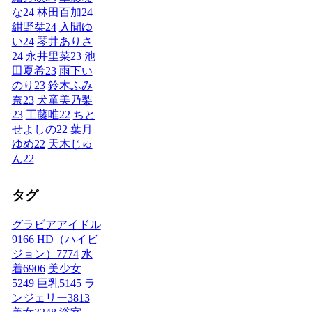
な
24
林田百加
24
紺野栞
24
入間ゆ
い
24
琴井ありさ
24
永井里菜
23
池
田夏希
23
雨下い
のり
23
鈴木ふみ
奈
23
犬童美乃梨
23
工藤唯
22
ちと
せよしの
22
葉月
ゆめ
22
天木じゅ
ん
22
タグ
グラビアアイドル
9166
HD（ハイビ
ジョン）
7774
水
着
6906
美少女
5249
巨乳
5145
ラ
ンジェリー
3813