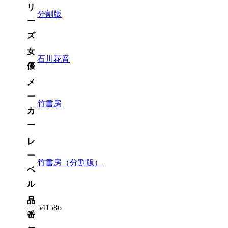
リ
分割版
ー
ズ
女
石川花音
優
メ
ー
竹書房
カ
ー
レ
ー
竹書房（分割版）
ベ
ル
品
541586
番