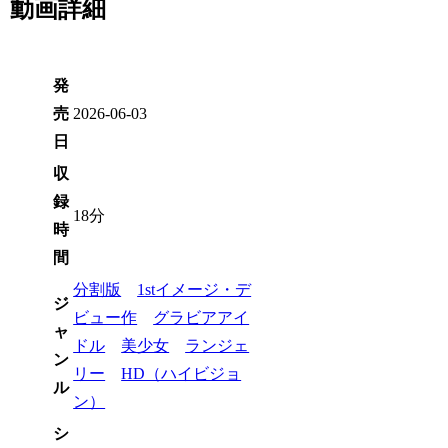
動画詳細
発
売
2026-06-03
日
収
録
18分
時
間
分割版
1stイメージ・デ
ジ
ビュー作
グラビアアイ
ャ
ドル
美少女
ランジェ
ン
リー
HD（ハイビジョ
ル
ン）
シ