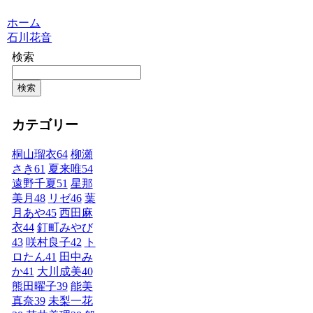
ホーム
石川花音
検索
検索
カテゴリー
桐山瑠衣
64
柳瀬
さき
61
夏来唯
54
遠野千夏
51
星那
美月
48
リゼ
46
葉
月あや
45
西田麻
衣
44
釘町みやび
43
咲村良子
42
ト
ロたん
41
田中み
か
41
大川成美
40
熊田曜子
39
能美
真奈
39
未梨一花