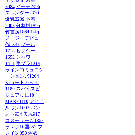
美女
3248
浴室
3084
ビーチ
2996
スレンダー
2330
爆乳
2289
下着
2003
分割版
1895
竹書房
1864
1stイ
メージ・デビュー
作
1837
プール
1718
セクシー
1652
シャワー
1411
手ブラ
1214
ラインコミュニケ
ーションズ
1204
ショートカット
1189
スパイスビ
ジュアル
1118
MARE
1110
アイド
ルワン
1097
パン
スト
934
美尻
917
コスチューム1
867
ランク10国
853
ブ
レイン
853
浴衣