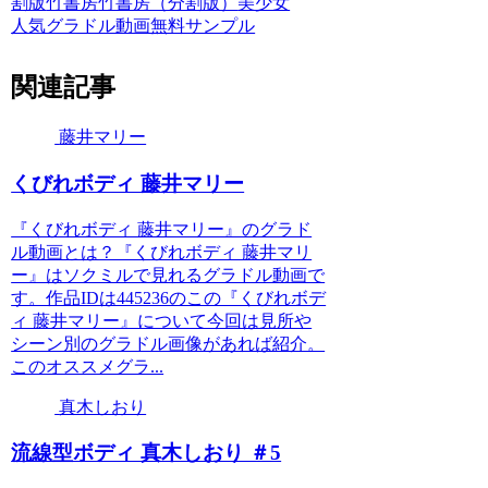
割版
竹書房
竹書房（分割版）
美少女
人気グラドル動画無料サンプル
関連記事
藤井マリー
くびれボディ 藤井マリー
『くびれボディ 藤井マリー』のグラド
ル動画とは？『くびれボディ 藤井マリ
ー』はソクミルで見れるグラドル動画で
す。作品IDは445236のこの『くびれボデ
ィ 藤井マリー』について今回は見所や
シーン別のグラドル画像があれば紹介。
このオススメグラ...
真木しおり
流線型ボディ 真木しおり ＃5