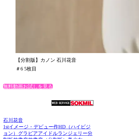
【分割版】カノン 石川花音
＃6 5枚目
無料動画お試しを見る
石川花音
1stイメージ・デビュー作
HD（ハイビジ
ョン）
グラビアアイドル
ランジェリー
分