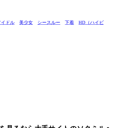
アイドル
美少女
シースルー
下着
HD（ハイビ