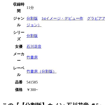
収録時
11分
間
ジャン
分割版
1stイメージ・デビュー作
グラビア
ル
ジョン）
シリー
分割版
ズ
女優
石川花音
メーカ
竹書房
ー
レーベ
竹書房（分割版）
ル
品番
541585
価格
￥300~