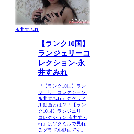
永井すみれ
【ランク10国】
ランジェリーコ
レクション-永
井すみれ
『【ランク10国】ラン
ジェリーコレクション-
永井すみれ』のグラド
ル動画とは？『【ラン
ク10国】ランジェリー
コレクション-永井すみ
れ』はソクミルで見れ
るグラドル動画です。