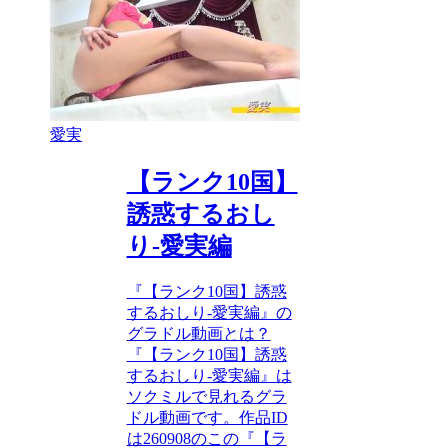
愛実
【ランク10国】
誘惑するおし
り-愛実編
『【ランク10国】誘惑
するおしり-愛実編』の
グラドル動画とは？
『【ランク10国】誘惑
するおしり-愛実編』は
ソクミルで見れるグラ
ドル動画です。作品ID
は260908のこの『【ラ