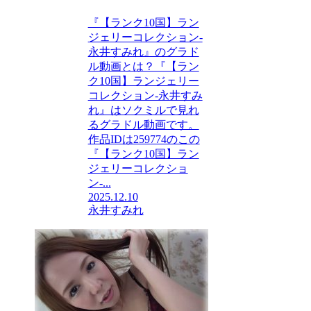
『【ランク10国】ラン
ジェリーコレクション-
永井すみれ』のグラド
ル動画とは？『【ラン
ク10国】ランジェリー
コレクション-永井すみ
れ』はソクミルで見れ
るグラドル動画です。
作品IDは259774のこの
『【ランク10国】ラン
ジェリーコレクショ
ン-...
2025.12.10
永井すみれ