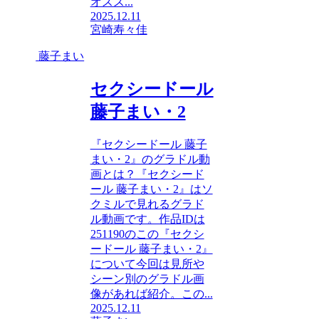
オスス...
2025.12.11
宮崎寿々佳
藤子まい
セクシードール
藤子まい・2
『セクシードール 藤子
まい・2』のグラドル動
画とは？『セクシード
ール 藤子まい・2』はソ
クミルで見れるグラド
ル動画です。作品IDは
251190のこの『セクシ
ードール 藤子まい・2』
について今回は見所や
シーン別のグラドル画
像があれば紹介。この...
2025.12.11