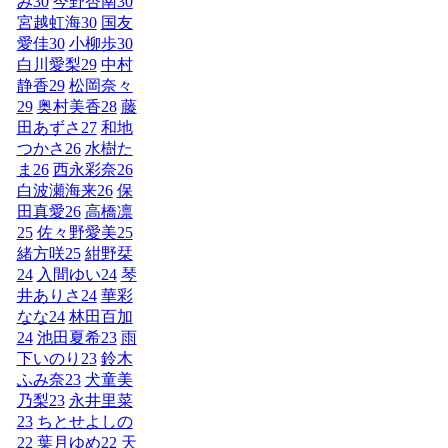
み
30
今野杏南
30
宮越虹海
30
国友
愛佳
30
小柳歩
30
白川愛梨
29
中村
静香
29
松岡奈々
29
奥村美香
28
藤
田あずさ
27
和地
つかさ
26
水樹た
ま
26
西永彩奈
26
白波瀬海来
26
保
田真愛
26
高橋凛
25
佐々野愛美
25
緒方咲
25
紺野栞
24
入間ゆい
24
琴
井ありさ
24
華彩
なな
24
林田百加
24
池田夏希
23
雨
下いのり
23
鈴木
ふみ奈
23
犬童美
乃梨
23
永井里菜
23
ちとせよしの
22
葉月ゆめ
22
天