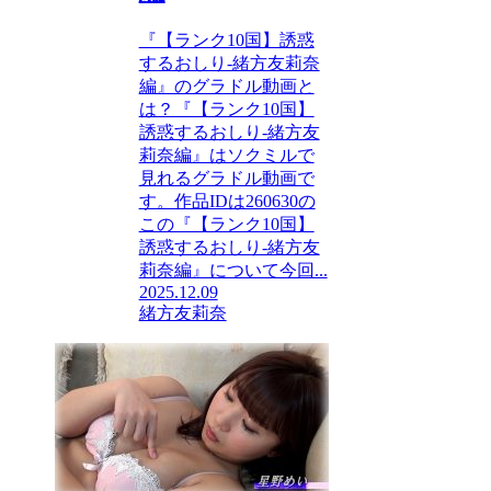
『【ランク10国】誘惑
するおしり-緒方友莉奈
編』のグラドル動画と
は？『【ランク10国】
誘惑するおしり-緒方友
莉奈編』はソクミルで
見れるグラドル動画で
す。作品IDは260630の
この『【ランク10国】
誘惑するおしり-緒方友
莉奈編』について今回...
2025.12.09
緒方友莉奈