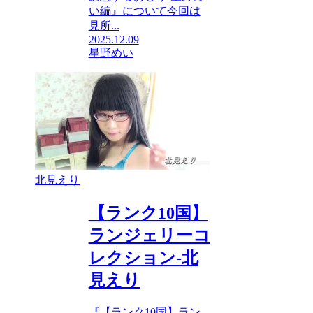
い編』について今回は
見所...
2025.12.09
星野めい
北見えり
【ランク10国】
ランジェリーコ
レクション-北
見えり
『【ランク10国】ラン