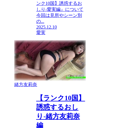
ンク10国】誘惑するお
しり-愛実編』について
今回は見所やシーン別
の...
2025.12.10
愛実
緒方友莉奈
【ランク10国】
誘惑するおし
り-緒方友莉奈
編