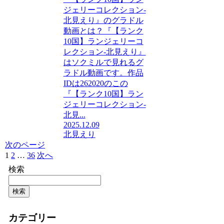
ジェリーコレクション-
北見えり』のグラドル
動画とは？『【ランク
10国】ランジェリーコ
レクション-北見えり』
はソクミルで見れるグ
ラドル動画です。作品
IDは262020のこの
『【ランク10国】ラン
ジェリーコレクション-
北見...
2025.12.09
北見えり
次のページ
1
2
…
36
次へ
検索
検索
カテゴリー