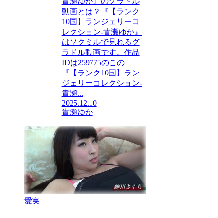
貴瀬ゆか』のグラドル
動画とは？『【ランク
10国】ランジェリーコ
レクション-貴瀬ゆか』
はソクミルで見れるグ
ラドル動画です。作品
IDは259775のこの
『【ランク10国】ラン
ジェリーコレクション-
貴瀬...
2025.12.10
貴瀬ゆか
愛実