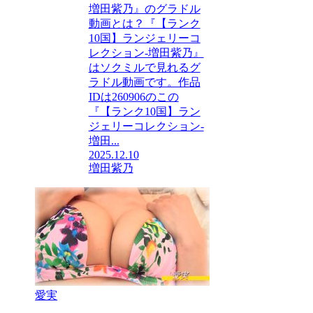
増田紫乃』のグラドル
動画とは？『【ランク
10国】ランジェリーコ
レクション-増田紫乃』
はソクミルで見れるグ
ラドル動画です。作品
IDは260906のこの
『【ランク10国】ラン
ジェリーコレクション-
増田...
2025.12.10
増田紫乃
愛実