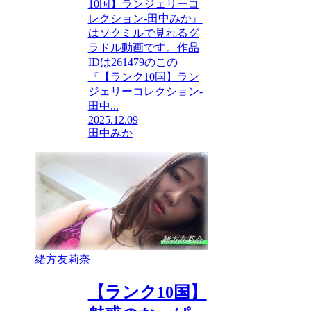
10国】ランジェリーコ
レクション-田中みか』
はソクミルで見れるグ
ラドル動画です。作品
IDは261479のこの
『【ランク10国】ラン
ジェリーコレクション-
田中...
2025.12.09
田中みか
緒方友莉奈
【ランク10国】