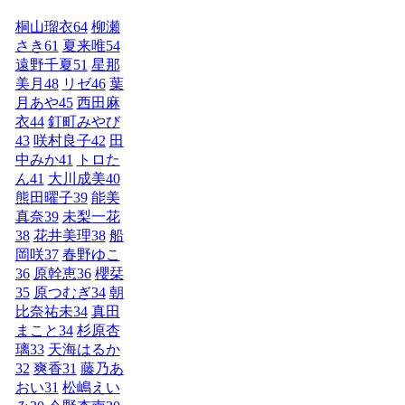
桐山瑠衣
64
柳瀬
さき
61
夏来唯
54
遠野千夏
51
星那
美月
48
リゼ
46
葉
月あや
45
西田麻
衣
44
釘町みやび
43
咲村良子
42
田
中みか
41
トロた
ん
41
大川成美
40
熊田曜子
39
能美
真奈
39
未梨一花
38
花井美理
38
船
岡咲
37
春野ゆこ
36
原幹恵
36
櫻栞
35
原つむぎ
34
朝
比奈祐未
34
真田
まこと
34
杉原杏
璃
33
天海はるか
32
爽香
31
藤乃あ
おい
31
松嶋えい