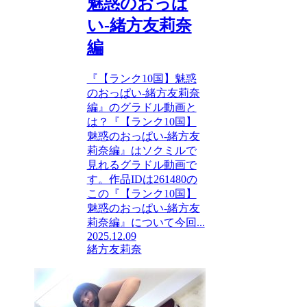
魅惑のおっぱ
い-緒方友莉奈
編
『【ランク10国】魅惑
のおっぱい-緒方友莉奈
編』のグラドル動画と
は？『【ランク10国】
魅惑のおっぱい-緒方友
莉奈編』はソクミルで
見れるグラドル動画で
す。作品IDは261480の
この『【ランク10国】
魅惑のおっぱい-緒方友
莉奈編』について今回...
2025.12.09
緒方友莉奈