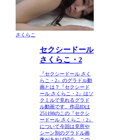
さくらこ
セクシードール
さくらこ・2
『セクシードール さく
らこ・2』のグラドル動
画とは？『セクシード
ール さくらこ・2』はソ
クミルで見れるグラド
ル動画です。作品IDは
251198のこの『セクシ
ードール さくらこ・2』
について今回は見所や
シーン別のグラドル画
像があれば紹介。この...