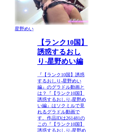
星野めい
【ランク10国】
誘惑するおし
り-星野めい編
『【ランク10国】誘惑
するおしり-星野めい
編』のグラドル動画と
は？『【ランク10国】
誘惑するおしり-星野め
い編』はソクミルで見
れるグラドル動画で
す。作品IDは261481の
この『【ランク10国】
誘惑するおしり-星野め