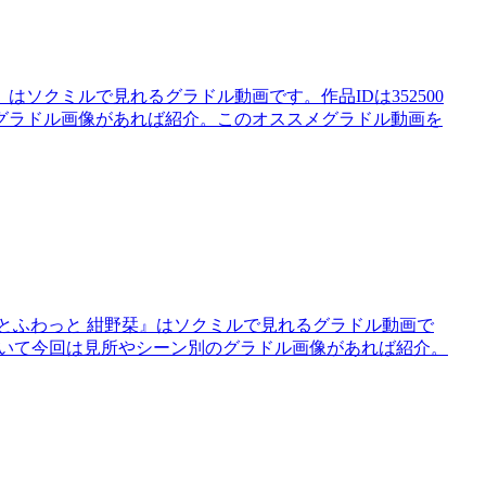
栞』はソクミルで見れるグラドル動画です。作品IDは352500
のグラドル画像があれば紹介。このオススメグラドル動画を
とふわっと 紺野栞』はソクミルで見れるグラドル動画で
』について今回は見所やシーン別のグラドル画像があれば紹介。