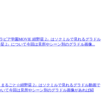
ラビア学園MOVIE 紺野栞 2』はソクミルで見れるグラドル
紺野栞 2』について今回は見所やシーン別のグラドル画像...
！まるごと☆紺野栞 2』はソクミルで見れるグラドル動画で
』について今回は見所やシーン別のグラドル画像があれば紹