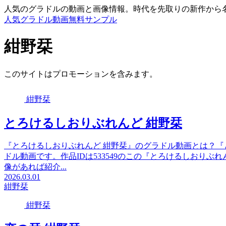
人気のグラドルの動画と画像情報。時代を先取りの新作から
人気グラドル動画無料サンプル
紺野栞
このサイトはプロモーションを含みます。
紺野栞
とろけるしおりぶれんど 紺野栞
『とろけるしおりぶれんど 紺野栞』のグラドル動画とは？『
ドル動画です。作品IDは533549のこの『とろけるしおり
像があれば紹介...
2026.03.01
紺野栞
紺野栞