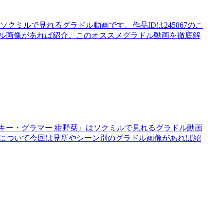
クミルで見れるグラドル動画です。作品IDは245867のこ
ドル画像があれば紹介。このオススメグラドル動画を徹底解
キー・グラマー 紺野栞』はソクミルで見れるグラドル動画
野栞』について今回は見所やシーン別のグラドル画像があれば紹