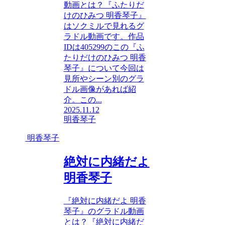
動画とは？『ふたりだ
けのひみつ 明香琴子』
はソクミルで見れるグ
ラドル動画です。作品
IDは405299のこの『ふ
たりだけのひみつ 明香
琴子』について今回は
見所やシーン別のグラ
ドル画像があれば紹
介。この...
2025.11.12
明香琴子
明香琴子
絶対に内緒だよ
明香琴子
『絶対に内緒だよ 明香
琴子』のグラドル動画
とは？『絶対に内緒だ