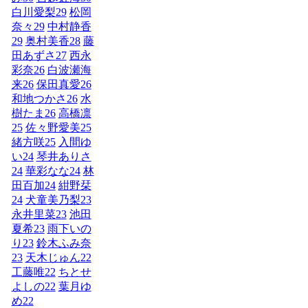
白川愛梨
29
松岡
奈々
29
中村静香
29
奥村美香
28
藤
田あずさ
27
西永
彩奈
26
白波瀬海
来
26
保田真愛
26
和地つかさ
26
水
樹たま
26
高橋凛
25
佐々野愛美
25
緒方咲
25
入間ゆ
い
24
琴井ありさ
24
華彩なな
24
林
田百加
24
紺野栞
24
犬童美乃梨
23
永井里菜
23
池田
夏希
23
雨下いの
り
23
鈴木ふみ奈
23
天木じゅん
22
工藤唯
22
ちとせ
よしの
22
葉月ゆ
め
22