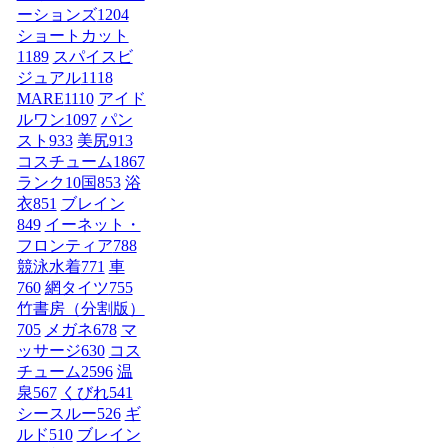
ーションズ
1204
ショートカット
1189
スパイスビ
ジュアル
1118
MARE
1110
アイド
ルワン
1097
パン
スト
933
美尻
913
コスチューム1
867
ランク10国
853
浴
衣
851
ブレイン
849
イーネット・
フロンティア
788
競泳水着
771
車
760
網タイツ
755
竹書房（分割版）
705
メガネ
678
マ
ッサージ
630
コス
チューム2
596
温
泉
567
くびれ
541
シースルー
526
ギ
ルド
510
ブレイン