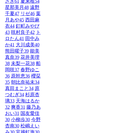
さき
61
夏来唯
54
星那美月
48
遠野
千夏
47
リゼ
46
葉
月あや
45
西田麻
衣
44
釘町みやび
43
咲村良子
42
ト
ロたん
41
田中み
か
41
大川成美
40
熊田曜子
39
能美
真奈
39
花井美理
38
未梨一花
38
船
岡咲
37
春野ゆこ
36
原幹恵
36
櫻栞
35
朝比奈祐未
34
真田まこと
34
原
つむぎ
34
杉原杏
璃
33
天海はるか
32
爽香
31
藤乃あ
おい
31
国友愛佳
30
小柳歩
30
今野
杏南
30
松嶋えい
み
30
宮越虹海
30