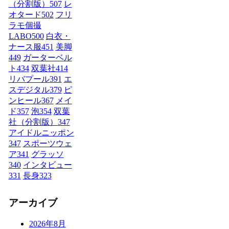
（分割版）
507
レ
オタード
502
フリ
ラモ個撮
LABO
500
白衣・
ナース服
451
美脚
449
ガーターベル
ト
434
双葉社
414
リバプール
391
エ
スデジタル
379
ピ
ンヒール
367
メイ
ド
357
泡
354
双葉
社（分割版）
347
アイドルニッポン
347
スポーツウェ
ア
341
グラッソ
340
インタビュー
331
長身
323
アーカイブ
2026年8月