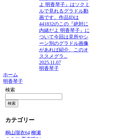
よ 明香琴子』はソクミ
ルで見れるグラドル動
画です。作品IDは
441832のこの『絶対に
内緒だよ 明香琴子』に
ついて今回は見所やシ
ーン別のグラドル画像
があれば紹介。このオ
ススメグラ...
2025.11.07
明香琴子
ホーム
明香琴子
検索
検索
カテゴリー
桐山瑠衣
64
柳瀬