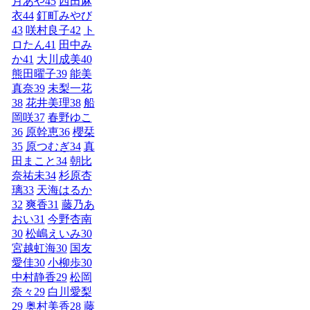
月あや
45
西田麻
衣
44
釘町みやび
43
咲村良子
42
ト
ロたん
41
田中み
か
41
大川成美
40
熊田曜子
39
能美
真奈
39
未梨一花
38
花井美理
38
船
岡咲
37
春野ゆこ
36
原幹恵
36
櫻栞
35
原つむぎ
34
真
田まこと
34
朝比
奈祐未
34
杉原杏
璃
33
天海はるか
32
爽香
31
藤乃あ
おい
31
今野杏南
30
松嶋えいみ
30
宮越虹海
30
国友
愛佳
30
小柳歩
30
中村静香
29
松岡
奈々
29
白川愛梨
29
奥村美香
28
藤