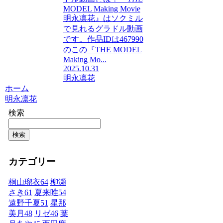
MODEL Making Movie
明永凛花』はソクミル
で見れるグラドル動画
です。作品IDは467990
のこの『THE MODEL
Making Mo...
2025.10.31
明永凛花
ホーム
明永凛花
検索
検索
カテゴリー
桐山瑠衣
64
柳瀬
さき
61
夏来唯
54
遠野千夏
51
星那
美月
48
リゼ
46
葉