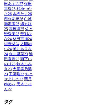
田あずさ
27
保田
真愛
26
和地つか
さ
26
水樹たま
26
西永彩奈
26
白波
瀬海来
26
緒方咲
25
高橋凛
25
佐々
野愛美
25
華彩な
な
24
林田百加
24
紺野栞
24
入間ゆ
い
24
琴井ありさ
24
永井里菜
23
池
田夏希
23
雨下い
のり
23
鈴木ふみ
奈
23
犬童美乃梨
23
工藤唯
22
ちと
せよしの
22
葉月
ゆめ
22
天木じゅ
ん
22
タグ