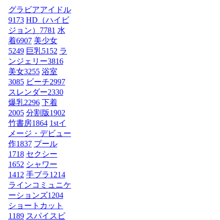
グラビアアイドル
9173
HD（ハイビ
ジョン）
7781
水
着
6907
美少女
5249
巨乳
5152
ラ
ンジェリー
3816
美女
3255
浴室
3085
ビーチ
2997
スレンダー
2330
爆乳
2296
下着
2005
分割版
1902
竹書房
1864
1stイ
メージ・デビュー
作
1837
プール
1718
セクシー
1652
シャワー
1412
手ブラ
1214
ラインコミュニケ
ーションズ
1204
ショートカット
1189
スパイスビ