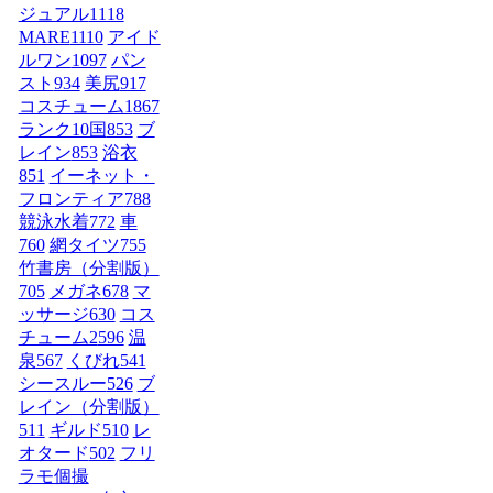
ジュアル
1118
MARE
1110
アイド
ルワン
1097
パン
スト
934
美尻
917
コスチューム1
867
ランク10国
853
ブ
レイン
853
浴衣
851
イーネット・
フロンティア
788
競泳水着
772
車
760
網タイツ
755
竹書房（分割版）
705
メガネ
678
マ
ッサージ
630
コス
チューム2
596
温
泉
567
くびれ
541
シースルー
526
ブ
レイン（分割版）
511
ギルド
510
レ
オタード
502
フリ
ラモ個撮