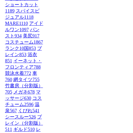
ショートカット
1189
スパイスビ
ジュアル
1118
MARE
1110
アイド
ルワン
1097
パン
スト
934
美尻
917
コスチューム1
867
ランク10国
853
ブ
レイン
853
浴衣
851
イーネット・
フロンティア
788
競泳水着
772
車
760
網タイツ
755
竹書房（分割版）
705
メガネ
678
マ
ッサージ
630
コス
チューム2
596
温
泉
567
くびれ
541
シースルー
526
ブ
レイン（分割版）
511
ギルド
510
レ