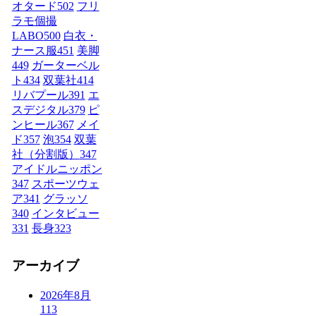
オタード
502
フリ
ラモ個撮
LABO
500
白衣・
ナース服
451
美脚
449
ガーターベル
ト
434
双葉社
414
リバプール
391
エ
スデジタル
379
ピ
ンヒール
367
メイ
ド
357
泡
354
双葉
社（分割版）
347
アイドルニッポン
347
スポーツウェ
ア
341
グラッソ
340
インタビュー
331
長身
323
アーカイブ
2026年8月
113