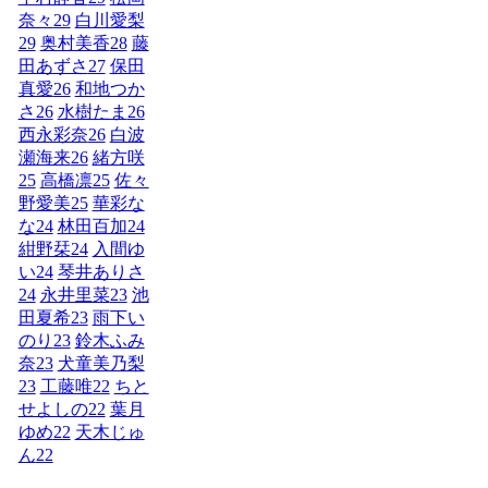
奈々
29
白川愛梨
29
奥村美香
28
藤
田あずさ
27
保田
真愛
26
和地つか
さ
26
水樹たま
26
西永彩奈
26
白波
瀬海来
26
緒方咲
25
高橋凛
25
佐々
野愛美
25
華彩な
な
24
林田百加
24
紺野栞
24
入間ゆ
い
24
琴井ありさ
24
永井里菜
23
池
田夏希
23
雨下い
のり
23
鈴木ふみ
奈
23
犬童美乃梨
23
工藤唯
22
ちと
せよしの
22
葉月
ゆめ
22
天木じゅ
ん
22