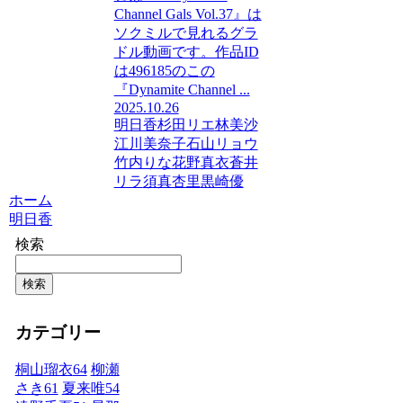
Channel Gals Vol.37』は
ソクミルで見れるグラ
ドル動画です。作品ID
は496185のこの
『Dynamite Channel ...
2025.10.26
明日香
杉田リエ
林美沙
江川美奈子
石山リョウ
竹内りな
花野真衣
蒼井
リラ
須真杏里
黒崎優
ホーム
明日香
検索
検索
カテゴリー
桐山瑠衣
64
柳瀬
さき
61
夏来唯
54