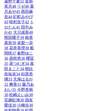
遠野千夏
51
星那
美月
48
リゼ
46
葉
月あや
45
西田麻
衣
44
釘町みやび
43
咲村良子
42
ト
ロたん
41
田中み
か
41
大川成美
40
熊田曜子
39
能美
真奈
39
未梨一花
38
花井美理
38
船
岡咲
37
春野ゆこ
36
原幹恵
36
櫻栞
35
原つむぎ
34
真
田まこと
34
朝比
奈祐未
34
杉原杏
璃
33
天海はるか
32
爽香
31
藤乃あ
おい
31
今野杏南
30
松嶋えいみ
30
宮越虹海
30
国友
愛佳
30
小柳歩
30
中村静香
29
松岡