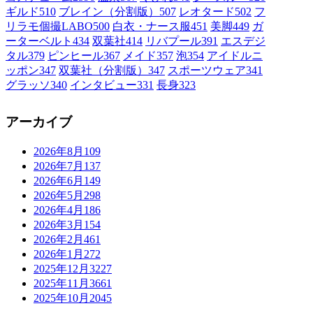
ギルド
510
ブレイン（分割版）
507
レオタード
502
フ
リラモ個撮LABO
500
白衣・ナース服
451
美脚
449
ガ
ーターベルト
434
双葉社
414
リバプール
391
エスデジ
タル
379
ピンヒール
367
メイド
357
泡
354
アイドルニ
ッポン
347
双葉社（分割版）
347
スポーツウェア
341
グラッソ
340
インタビュー
331
長身
323
アーカイブ
2026年8月
109
2026年7月
137
2026年6月
149
2026年5月
298
2026年4月
186
2026年3月
154
2026年2月
461
2026年1月
272
2025年12月
3227
2025年11月
3661
2025年10月
2045