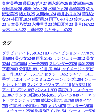
奥村美香
28
藤田あずさ
27
西永彩奈
26
白波瀬海来
26
保田真愛
26
和地つかさ
26
水樹たま
26
高橋凛
25
佐々
野愛美
25
緒方咲
25
入間ゆい
24
琴井ありさ
24
華彩な
な
24
林田百加
24
紺野栞
24
雨下いのり
23
鈴木ふみ奈
23
犬童美乃梨
23
永井里菜
23
池田夏希
23
葉月ゆめ
22
天木じゅん
22
工藤唯
22
ちとせよしの
22
タグ
グラビアアイドル
9162
HD（ハイビジョン）
7770
水
着
6904
美少女
5249
巨乳
5145
ランジェリー
3812
美女
3244
浴室
3084
ビーチ
2995
スレンダー
2326
爆乳
2289
下着
2003
分割版
1891
竹書房
1864
1stイメージ・デビ
ュー作
1837
プール
1717
セクシー
1652
シャワー
1411
手ブラ
1214
ラインコミュニケーションズ
1204
ショー
トカット
1189
スパイスビジュアル
1118
MARE
1110
アイドルワン
1097
パンスト
933
美尻
913
コスチュー
ム1
867
ランク10国
853
浴衣
851
ブレイン
849
イーネッ
ト・フロンティア
788
競泳水着
771
車
760
網タイツ
755
竹書房（分割版）
705
メガネ
678
マッサージ
630
コスチューム2
596
温泉
567
くびれ
541
シースルー
526