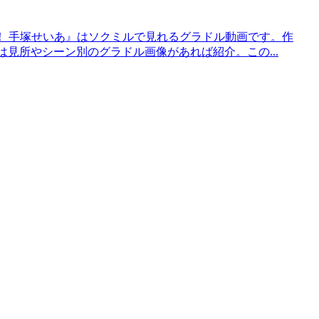
Ya！！ 手塚せいあ』はソクミルで見れるグラドル動画です。作
て今回は見所やシーン別のグラドル画像があれば紹介。この...