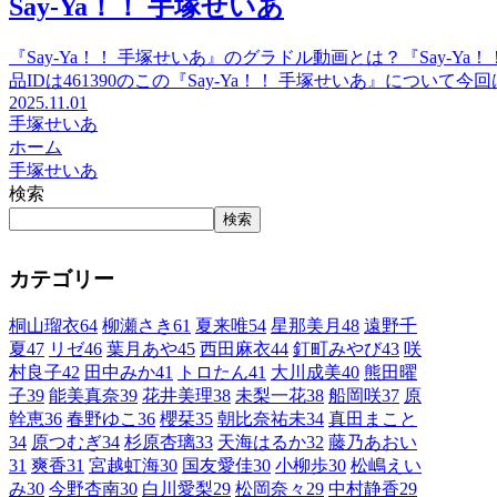
Say-Ya！！ 手塚せいあ
『Say-Ya！！ 手塚せいあ』のグラドル動画とは？『Say-
品IDは461390のこの『Say-Ya！！ 手塚せいあ』につい
2025.11.01
手塚せいあ
ホーム
手塚せいあ
検索
検索
カテゴリー
桐山瑠衣
64
柳瀬さき
61
夏来唯
54
星那美月
48
遠野千
夏
47
リゼ
46
葉月あや
45
西田麻衣
44
釘町みやび
43
咲
村良子
42
田中みか
41
トロたん
41
大川成美
40
熊田曜
子
39
能美真奈
39
花井美理
38
未梨一花
38
船岡咲
37
原
幹恵
36
春野ゆこ
36
櫻栞
35
朝比奈祐未
34
真田まこと
34
原つむぎ
34
杉原杏璃
33
天海はるか
32
藤乃あおい
31
爽香
31
宮越虹海
30
国友愛佳
30
小柳歩
30
松嶋えい
み
30
今野杏南
30
白川愛梨
29
松岡奈々
29
中村静香
29