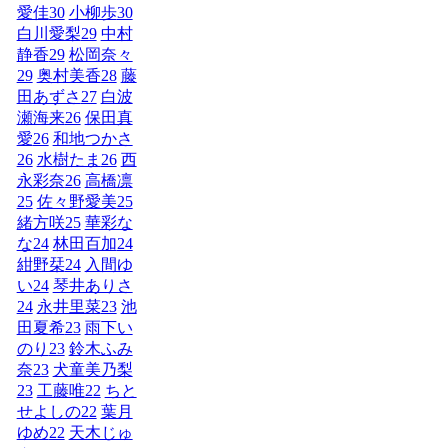
愛佳
30
小柳歩
30
白川愛梨
29
中村
静香
29
松岡奈々
29
奥村美香
28
藤
田あずさ
27
白波
瀬海来
26
保田真
愛
26
和地つかさ
26
水樹たま
26
西
永彩奈
26
高橋凛
25
佐々野愛美
25
緒方咲
25
華彩な
な
24
林田百加
24
紺野栞
24
入間ゆ
い
24
琴井ありさ
24
永井里菜
23
池
田夏希
23
雨下い
のり
23
鈴木ふみ
奈
23
犬童美乃梨
23
工藤唯
22
ちと
せよしの
22
葉月
ゆめ
22
天木じゅ