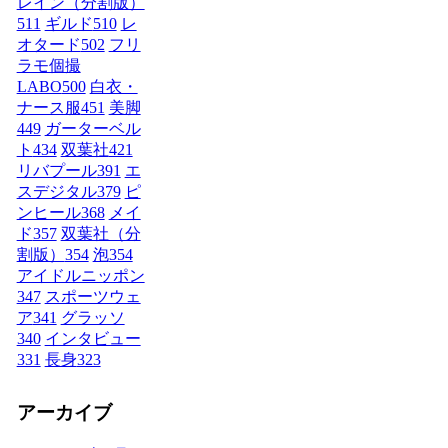
レイン（分割版）
511
ギルド
510
レ
オタード
502
フリ
ラモ個撮
LABO
500
白衣・
ナース服
451
美脚
449
ガーターベル
ト
434
双葉社
421
リバプール
391
エ
スデジタル
379
ピ
ンヒール
368
メイ
ド
357
双葉社（分
割版）
354
泡
354
アイドルニッポン
347
スポーツウェ
ア
341
グラッソ
340
インタビュー
331
長身
323
アーカイブ