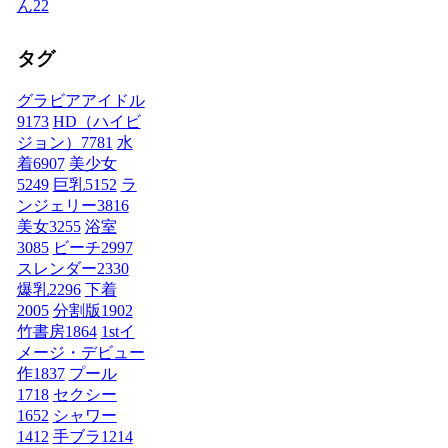
ん
22
タグ
グラビアアイドル
9173
HD（ハイビ
ジョン）
7781
水
着
6907
美少女
5249
巨乳
5152
ラ
ンジェリー
3816
美女
3255
浴室
3085
ビーチ
2997
スレンダー
2330
爆乳
2296
下着
2005
分割版
1902
竹書房
1864
1stイ
メージ・デビュー
作
1837
プール
1718
セクシー
1652
シャワー
1412
手ブラ
1214