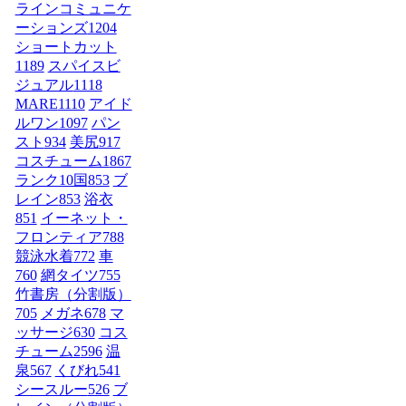
ラインコミュニケ
ーションズ
1204
ショートカット
1189
スパイスビ
ジュアル
1118
MARE
1110
アイド
ルワン
1097
パン
スト
934
美尻
917
コスチューム1
867
ランク10国
853
ブ
レイン
853
浴衣
851
イーネット・
フロンティア
788
競泳水着
772
車
760
網タイツ
755
竹書房（分割版）
705
メガネ
678
マ
ッサージ
630
コス
チューム2
596
温
泉
567
くびれ
541
シースルー
526
ブ