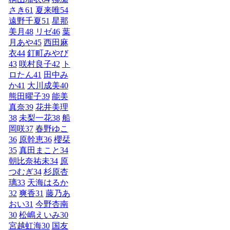
さき
61
夏来唯
54
遠野千夏
51
星那
美月
48
リゼ
46
葉
月あや
45
西田麻
衣
44
釘町みやび
43
咲村良子
42
ト
ロたん
41
田中み
か
41
大川成美
40
熊田曜子
39
能美
真奈
39
花井美理
38
未梨一花
38
船
岡咲
37
春野ゆこ
36
原幹恵
36
櫻栞
35
真田まこと
34
朝比奈祐未
34
原
つむぎ
34
杉原杏
璃
33
天海はるか
32
爽香
31
藤乃あ
おい
31
今野杏南
30
松嶋えいみ
30
宮越虹海
30
国友