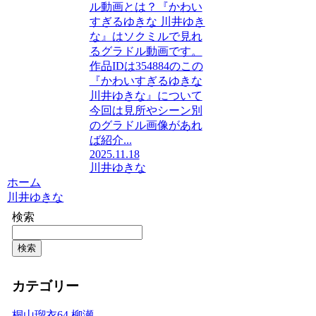
ル動画とは？『かわい
すぎるゆきな 川井ゆき
な』はソクミルで見れ
るグラドル動画です。
作品IDは354884のこの
『かわいすぎるゆきな
川井ゆきな』について
今回は見所やシーン別
のグラドル画像があれ
ば紹介...
2025.11.18
川井ゆきな
ホーム
川井ゆきな
検索
検索
カテゴリー
桐山瑠衣
64
柳瀬