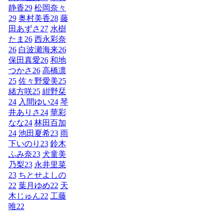
静香
29
松岡奈々
29
奥村美香
28
藤
田あずさ
27
水樹
たま
26
西永彩奈
26
白波瀬海来
26
保田真愛
26
和地
つかさ
26
高橋凛
25
佐々野愛美
25
緒方咲
25
紺野栞
24
入間ゆい
24
琴
井ありさ
24
華彩
なな
24
林田百加
24
池田夏希
23
雨
下いのり
23
鈴木
ふみ奈
23
犬童美
乃梨
23
永井里菜
23
ちとせよしの
22
葉月ゆめ
22
天
木じゅん
22
工藤
唯
22