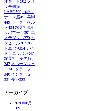
オタード
502
フリ
ラモ個撮
LABO
500
白衣・
ナース服
451
美脚
449
ガーターベル
ト
434
双葉社
414
リバプール
391
エ
スデジタル
379
ピ
ンヒール
367
メイ
ド
357
泡
354
アイ
ドルニッポン
347
双葉社（分割版）
347
スポーツウェ
ア
341
グラッソ
340
インタビュー
331
長身
323
アーカイブ
2026年8月
109