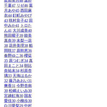
星那美月
48
遠野
千夏
47
リゼ
46
葉
月あや
45
西田麻
衣
44
釘町みやび
43
咲村良子
42
田
中みか
41
トロた
ん
41
大川成美
40
熊田曜子
39
能美
真奈
39
未梨一花
38
花井美理
38
船
岡咲
37
原幹恵
36
春野ゆこ
36
櫻栞
35
原つむぎ
34
真
田まこと
34
朝比
奈祐未
34
杉原杏
璃
33
天海はるか
32
藤乃あおい
31
爽香
31
今野杏南
30
松嶋えいみ
30
宮越虹海
30
国友
愛佳
30
小柳歩
30
白川愛梨
29
中村