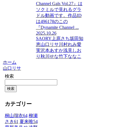
Channel Gals Vol.27』は
ソクミルで見れるグラ
ドル動画です。作品ID
は496178のこの
『Dynamite Channel ...
2025.10.26
SAORY
上原さち
坂田知
恵
山口リサ
川村れみ
愛
実
沢本あすか
浅見しお
り
秋川せな
竹下ななこ
ホーム
山口リサ
検索
検索
カテゴリー
桐山瑠衣
64
柳瀬
さき
61
夏来唯
54