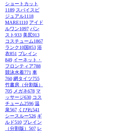
ショートカット
1189
スパイスビ
ジュアル
1118
MARE
1110
アイド
ルワン
1097
パン
スト
933
美尻
913
コスチューム1
867
ランク10国
853
浴
衣
851
ブレイン
849
イーネット・
フロンティア
788
競泳水着
771
車
760
網タイツ
755
竹書房（分割版）
705
メガネ
678
マ
ッサージ
630
コス
チューム2
596
温
泉
567
くびれ
541
シースルー
526
ギ
ルド
510
ブレイン
（分割版）
507
レ