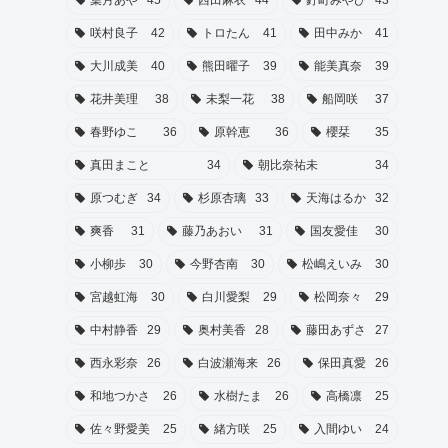
葉月あや
45
西田麻衣
44
釘町みやび
43
咲村良子
42
トロたん
41
田中みか
41
大川成美
40
熊田曜子
39
能美真奈
39
花井美理
38
未梨一花
38
船岡咲
37
春野ゆこ
36
原幹恵
36
櫻栞
35
真田まこと
34
朝比奈祐未
34
原つむぎ
34
杉原杏璃
33
天海はるか
32
爽香
31
藤乃あおい
31
国友愛佳
30
小柳歩
30
今野杏南
30
松嶋えいみ
30
宮越虹海
30
白川愛梨
29
松岡奈々
29
中村静香
29
奥村美香
28
藤田あずさ
27
西永彩奈
26
白波瀬海来
26
保田真愛
26
和地つかさ
26
水樹たま
26
高橋凛
25
佐々野愛美
25
緒方咲
25
入間ゆい
24