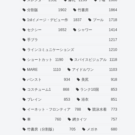
分割版
1902
竹書房
1864
1stイメージ・デビュー作
1837
プール
1718
セクシー
1652
シャワー
1414
手ブラ
1217
ラインコミュニケーションズ
1210
ショートカット
1190
スパイスビジュアル
1118
MARE
1110
アイドルワン
1103
パンスト
934
美尻
918
コスチューム1
868
ランク10国
853
ブレイン
853
浴衣
851
イーネット・フロンティア
788
競泳水着
773
車
760
網タイツ
757
竹書房（分割版）
705
メガネ
680