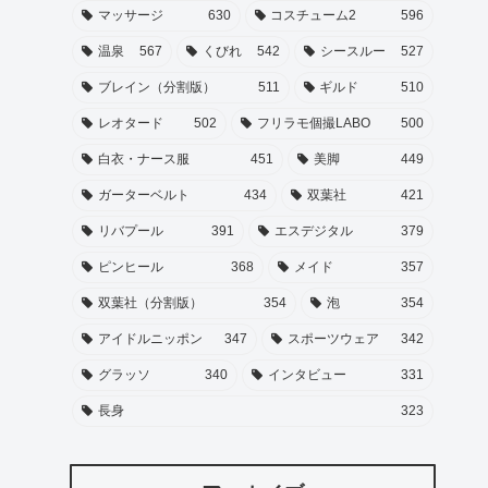
マッサージ
630
コスチューム2
596
温泉
567
くびれ
542
シースルー
527
ブレイン（分割版）
511
ギルド
510
レオタード
502
フリラモ個撮LABO
500
白衣・ナース服
451
美脚
449
ガーターベルト
434
双葉社
421
リバプール
391
エスデジタル
379
ピンヒール
368
メイド
357
双葉社（分割版）
354
泡
354
アイドルニッポン
347
スポーツウェア
342
グラッソ
340
インタビュー
331
長身
323