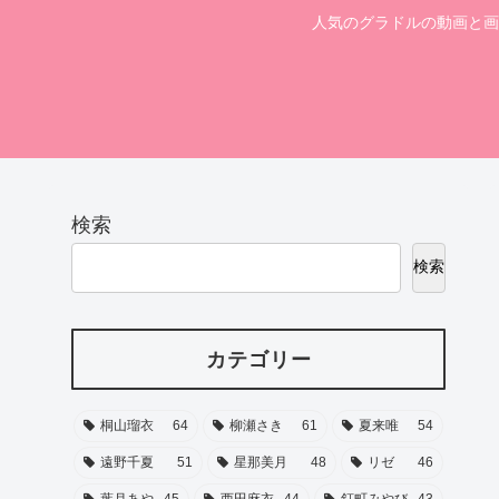
人気のグラドルの動画と画
検索
検索
カテゴリー
桐山瑠衣
64
柳瀬さき
61
夏来唯
54
遠野千夏
51
星那美月
48
リゼ
46