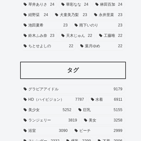
琴井ありさ
24
華彩なな
24
林田百加
24
紺野栞
24
犬童美乃梨
23
永井里菜
23
池田夏希
23
雨下いのり
23
鈴木ふみ奈
23
天木じゅん
22
工藤唯
22
ちとせよしの
22
葉月ゆめ
22
タグ
グラビアアイドル
9179
HD（ハイビジョン）
7787
水着
6911
美少女
5252
巨乳
5155
ランジェリー
3819
美女
3258
浴室
3090
ビーチ
2999
スレンダー
2332
爆乳
2299
下着
2006