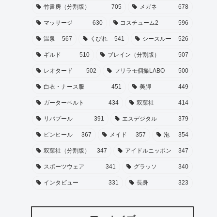
竹書房（分割版）
705
メガネ
678
マッサージ
630
コスチューム2
596
温泉
567
くびれ
541
シースルー
526
ギルド
510
ブレイン（分割版）
507
レオタード
502
フリラモ個撮LABO
500
白衣・ナース服
451
美脚
449
ガーターベルト
434
双葉社
414
リバプール
391
エスデジタル
379
ピンヒール
367
メイド
357
泡
354
双葉社（分割版）
347
アイドルニッポン
347
スポーツウェア
341
グラッソ
340
インタビュー
331
長身
323