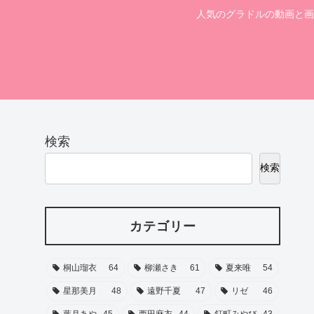
人気のグラドルの動画と画
検索
検索
カテゴリー
桐山瑠衣
64
柳瀬さき
61
夏来唯
54
星那美月
48
遠野千夏
47
リゼ
46