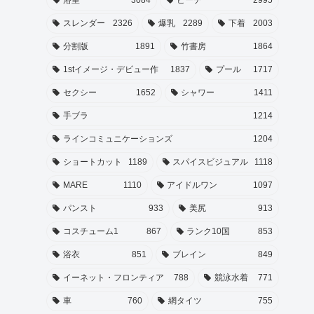
スレンダー
2326
爆乳
2289
下着
2003
分割版
1891
竹書房
1864
1stイメージ・デビュー作
1837
プール
1717
セクシー
1652
シャワー
1411
手ブラ
1214
ラインコミュニケーションズ
1204
ショートカット
1189
スパイスビジュアル
1118
MARE
1110
アイドルワン
1097
パンスト
933
美尻
913
コスチューム1
867
ランク10国
853
浴衣
851
ブレイン
849
イーネット・フロンティア
788
競泳水着
771
車
760
網タイツ
755