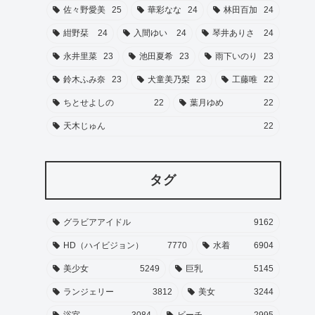
佐々野愛美
25
華彩なな
24
林田百加
24
紺野栞
24
入間ゆい
24
琴井ありさ
24
永井里菜
23
池田夏希
23
雨下いのり
23
鈴木ふみ奈
23
犬童美乃梨
23
工藤唯
22
ちとせよしの
22
葉月ゆめ
22
天木じゅん
22
タグ
グラビアアイドル
9162
HD（ハイビジョン）
7770
水着
6904
美少女
5249
巨乳
5145
ランジェリー
3812
美女
3244
浴室
3084
ビーチ
2995