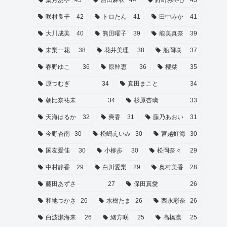
葉月あや
45
西田麻衣
44
釘町みやび
43
咲村良子
42
トロたん
41
田中みか
41
大川成美
40
熊田曜子
39
能美真奈
39
未梨一花
38
花井美理
38
船岡咲
37
春野ゆこ
36
原幹恵
36
櫻栞
35
原つむぎ
34
真田まこと
34
朝比奈祐未
34
杉原杏璃
33
天海はるか
32
爽香
31
藤乃あおい
31
今野杏南
30
松嶋えいみ
30
宮越虹海
30
国友愛佳
30
小柳歩
30
松岡奈々
29
中村静香
29
白川愛梨
29
奥村美香
28
藤田あずさ
27
保田真愛
26
和地つかさ
26
水樹たま
26
西永彩奈
26
白波瀬海来
26
緒方咲
25
高橋凛
25