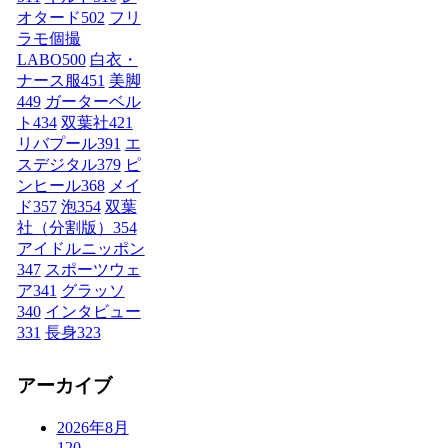
オタード
502
フリ
ラモ個撮
LABO
500
白衣・
ナース服
451
美脚
449
ガーターベル
ト
434
双葉社
421
リバプール
391
エ
スデジタル
379
ピ
ンヒール
368
メイ
ド
357
泡
354
双葉
社（分割版）
354
アイドルニッポン
347
スポーツウェ
ア
341
グラッソ
340
インタビュー
331
長身
323
アーカイブ
2026年8月
120