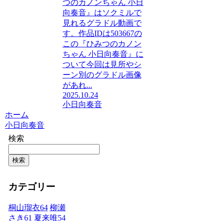
つのカノンちゃん 小日
向奏音』はソクミルで
見れるグラドル動画で
す。作品IDは503667の
この『ひみつのカノン
ちゃん 小日向奏音』に
ついて今回は見所やシ
ーン別のグラドル画像
があれ...
2025.10.24
小日向奏音
ホーム
小日向奏音
検索
検索
カテゴリー
桐山瑠衣
64
柳瀬
さき
61
夏来唯
54