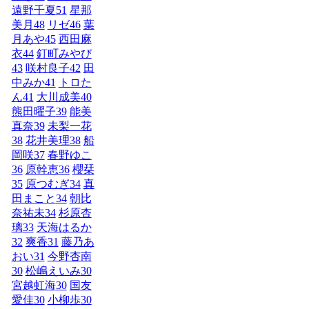
遠野千夏
51
星那
美月
48
リゼ
46
葉
月あや
45
西田麻
衣
44
釘町みやび
43
咲村良子
42
田
中みか
41
トロた
ん
41
大川成美
40
熊田曜子
39
能美
真奈
39
未梨一花
38
花井美理
38
船
岡咲
37
春野ゆこ
36
原幹恵
36
櫻栞
35
原つむぎ
34
真
田まこと
34
朝比
奈祐未
34
杉原杏
璃
33
天海はるか
32
爽香
31
藤乃あ
おい
31
今野杏南
30
松嶋えいみ
30
宮越虹海
30
国友
愛佳
30
小柳歩
30