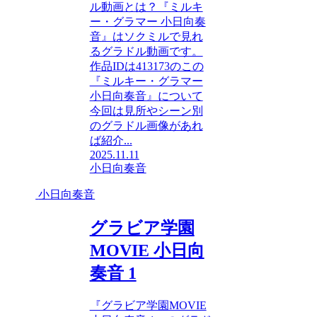
ル動画とは？『ミルキ
ー・グラマー 小日向奏
音』はソクミルで見れ
るグラドル動画です。
作品IDは413173のこの
『ミルキー・グラマー
小日向奏音』について
今回は見所やシーン別
のグラドル画像があれ
ば紹介...
2025.11.11
小日向奏音
小日向奏音
グラビア学園
MOVIE 小日向
奏音 1
『グラビア学園MOVIE