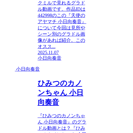
クミルで見れるグラド
ル動画です。作品IDは
442998のこの『天使の
アヤマチ 小日向奏音』
について今回は見所や
シーン別のグラドル画
像があれば紹介。この
オスス...
2025.11.07
小日向奏音
小日向奏音
ひみつのカノ
ンちゃん 小日
向奏音
『ひみつのカノンちゃ
ん 小日向奏音』のグラ
ドル動画とは？『ひみ