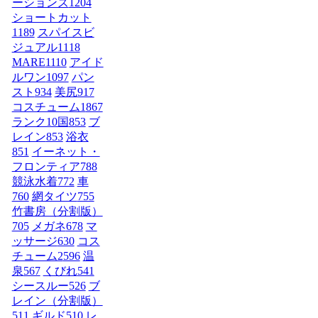
ーションズ
1204
ショートカット
1189
スパイスビ
ジュアル
1118
MARE
1110
アイド
ルワン
1097
パン
スト
934
美尻
917
コスチューム1
867
ランク10国
853
ブ
レイン
853
浴衣
851
イーネット・
フロンティア
788
競泳水着
772
車
760
網タイツ
755
竹書房（分割版）
705
メガネ
678
マ
ッサージ
630
コス
チューム2
596
温
泉
567
くびれ
541
シースルー
526
ブ
レイン（分割版）
511
ギルド
510
レ