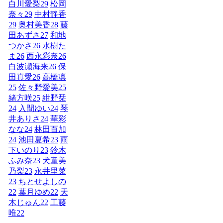
白川愛梨
29
松岡
奈々
29
中村静香
29
奥村美香
28
藤
田あずさ
27
和地
つかさ
26
水樹た
ま
26
西永彩奈
26
白波瀬海来
26
保
田真愛
26
高橋凛
25
佐々野愛美
25
緒方咲
25
紺野栞
24
入間ゆい
24
琴
井ありさ
24
華彩
なな
24
林田百加
24
池田夏希
23
雨
下いのり
23
鈴木
ふみ奈
23
犬童美
乃梨
23
永井里菜
23
ちとせよしの
22
葉月ゆめ
22
天
木じゅん
22
工藤
唯
22