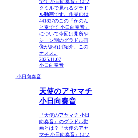
でて 小日向奏音』はソ
クミルで見れるグラド
ル動画です。作品IDは
441827のこの『かのん
と奏でて 小日向奏音』
について今回は見所や
シーン別のグラドル画
像があれば紹介。この
オスス...
2025.11.07
小日向奏音
小日向奏音
天使のアヤマチ
小日向奏音
『天使のアヤマチ 小日
向奏音』のグラドル動
画とは？『天使のアヤ
マチ 小日向奏音』はソ