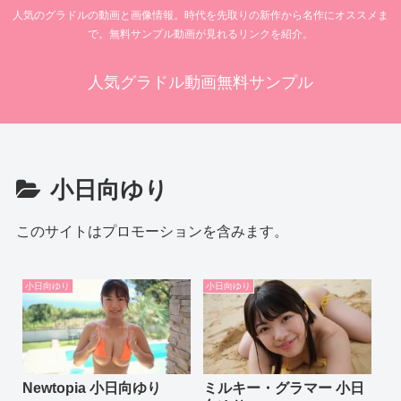
人気のグラドルの動画と画像情報。時代を先取りの新作から名作にオススメま
で。無料サンプル動画が見れるリンクを紹介。
人気グラドル動画無料サンプル
小日向ゆり
このサイトはプロモーションを含みます。
小日向ゆり
小日向ゆり
Newtopia 小日向ゆり
ミルキー・グラマー 小日