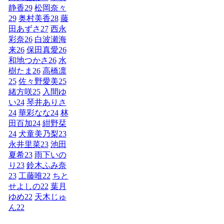
静香
29
松岡奈々
29
奥村美香
28
藤
田あずさ
27
西永
彩奈
26
白波瀬海
来
26
保田真愛
26
和地つかさ
26
水
樹たま
26
高橋凛
25
佐々野愛美
25
緒方咲
25
入間ゆ
い
24
琴井ありさ
24
華彩なな
24
林
田百加
24
紺野栞
24
犬童美乃梨
23
永井里菜
23
池田
夏希
23
雨下いの
り
23
鈴木ふみ奈
23
工藤唯
22
ちと
せよしの
22
葉月
ゆめ
22
天木じゅ
ん
22