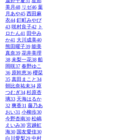
遠野千夏
51
星那
美月
48
リゼ
46
葉
月あや
45
西田麻
衣
44
釘町みやび
43
咲村良子
42
ト
ロたん
41
田中み
か
41
大川成美
40
熊田曜子
39
能美
真奈
39
花井美理
38
未梨一花
38
船
岡咲
37
春野ゆこ
36
原幹恵
36
櫻栞
35
真田まこと
34
朝比奈祐未
34
原
つむぎ
34
杉原杏
璃
33
天海はるか
32
爽香
31
藤乃あ
おい
31
小柳歩
30
今野杏南
30
松嶋
えいみ
30
宮越虹
海
30
国友愛佳
30
白川愛梨
29
中村