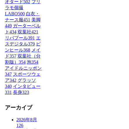
オタード
502
フリ
ラモ個撮
LABO
500
白衣・
ナース服
451
美脚
449
ガーターベル
ト
434
双葉社
421
リバプール
391
エ
スデジタル
379
ピ
ンヒール
368
メイ
ド
357
双葉社（分
割版）
354
泡
354
アイドルニッポン
347
スポーツウェ
ア
342
グラッソ
340
インタビュー
331
長身
323
アーカイブ
2026年8月
126