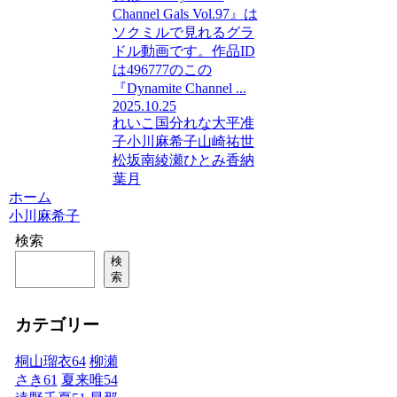
Channel Gals Vol.97』は
ソクミルで見れるグラ
ドル動画です。作品ID
は496777のこの
『Dynamite Channel ...
2025.10.25
れいこ
国分れな
大平准
子
小川麻希子
山崎祐世
松坂南
綾瀬ひとみ
香納
葉月
ホーム
小川麻希子
検索
検
索
カテゴリー
桐山瑠衣
64
柳瀬
さき
61
夏来唯
54