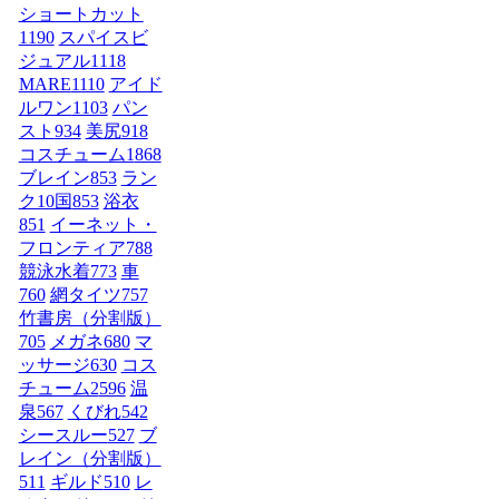
ショートカット
1190
スパイスビ
ジュアル
1118
MARE
1110
アイド
ルワン
1103
パン
スト
934
美尻
918
コスチューム1
868
ブレイン
853
ラン
ク10国
853
浴衣
851
イーネット・
フロンティア
788
競泳水着
773
車
760
網タイツ
757
竹書房（分割版）
705
メガネ
680
マ
ッサージ
630
コス
チューム2
596
温
泉
567
くびれ
542
シースルー
527
ブ
レイン（分割版）
511
ギルド
510
レ