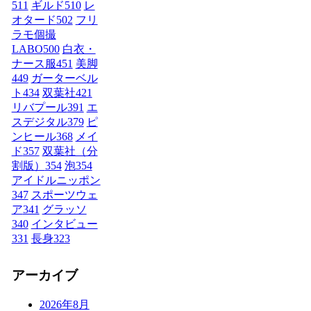
511
ギルド
510
レ
オタード
502
フリ
ラモ個撮
LABO
500
白衣・
ナース服
451
美脚
449
ガーターベル
ト
434
双葉社
421
リバプール
391
エ
スデジタル
379
ピ
ンヒール
368
メイ
ド
357
双葉社（分
割版）
354
泡
354
アイドルニッポン
347
スポーツウェ
ア
341
グラッソ
340
インタビュー
331
長身
323
アーカイブ
2026年8月