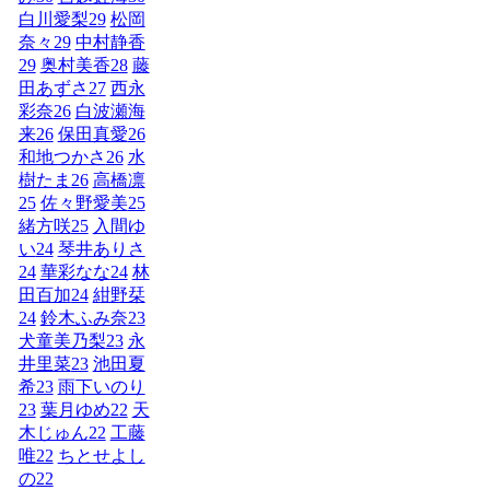
白川愛梨
29
松岡
奈々
29
中村静香
29
奥村美香
28
藤
田あずさ
27
西永
彩奈
26
白波瀬海
来
26
保田真愛
26
和地つかさ
26
水
樹たま
26
高橋凛
25
佐々野愛美
25
緒方咲
25
入間ゆ
い
24
琴井ありさ
24
華彩なな
24
林
田百加
24
紺野栞
24
鈴木ふみ奈
23
犬童美乃梨
23
永
井里菜
23
池田夏
希
23
雨下いのり
23
葉月ゆめ
22
天
木じゅん
22
工藤
唯
22
ちとせよし
の
22