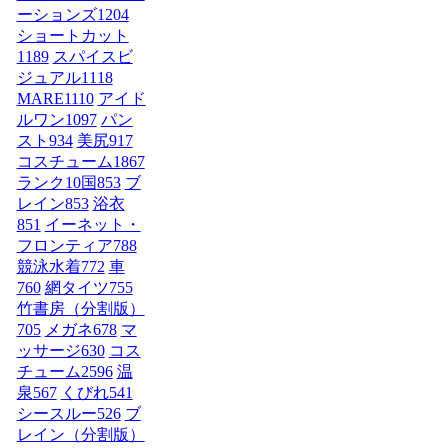
ーションズ
1204
ショートカット
1189
スパイスビ
ジュアル
1118
MARE
1110
アイド
ルワン
1097
パン
スト
934
美尻
917
コスチューム1
867
ランク10国
853
ブ
レイン
853
浴衣
851
イーネット・
フロンティア
788
競泳水着
772
車
760
網タイツ
755
竹書房（分割版）
705
メガネ
678
マ
ッサージ
630
コス
チューム2
596
温
泉
567
くびれ
541
シースルー
526
ブ
レイン（分割版）