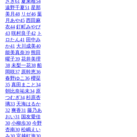
さき
61
夏来唯
54
遠野千夏
51
星那
美月
48
リゼ
46
葉
月あや
45
西田麻
衣
44
釘町みやび
43
咲村良子
42
ト
ロたん
41
田中み
か
41
大川成美
40
能美真奈
39
熊田
曜子
39
花井美理
38
未梨一花
38
船
岡咲
37
原幹恵
36
春野ゆこ
36
櫻栞
35
真田まこと
34
朝比奈祐未
34
原
つむぎ
34
杉原杏
璃
33
天海はるか
32
爽香
31
藤乃あ
おい
31
国友愛佳
30
小柳歩
30
今野
杏南
30
松嶋えい
み
30
宮越虹海
30