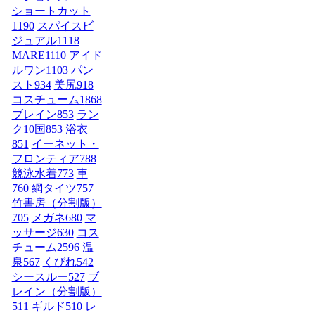
ショートカット
1190
スパイスビ
ジュアル
1118
MARE
1110
アイド
ルワン
1103
パン
スト
934
美尻
918
コスチューム1
868
ブレイン
853
ラン
ク10国
853
浴衣
851
イーネット・
フロンティア
788
競泳水着
773
車
760
網タイツ
757
竹書房（分割版）
705
メガネ
680
マ
ッサージ
630
コス
チューム2
596
温
泉
567
くびれ
542
シースルー
527
ブ
レイン（分割版）
511
ギルド
510
レ