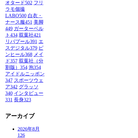
オタード
502
フリ
ラモ個撮
LABO
500
白衣・
ナース服
451
美脚
449
ガーターベル
ト
434
双葉社
421
リバプール
391
エ
スデジタル
379
ピ
ンヒール
368
メイ
ド
357
双葉社（分
割版）
354
泡
354
アイドルニッポン
347
スポーツウェ
ア
342
グラッソ
340
インタビュー
331
長身
323
アーカイブ
2026年8月
126