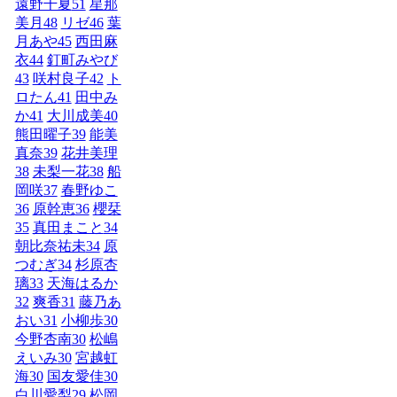
遠野千夏
51
星那
美月
48
リゼ
46
葉
月あや
45
西田麻
衣
44
釘町みやび
43
咲村良子
42
ト
ロたん
41
田中み
か
41
大川成美
40
熊田曜子
39
能美
真奈
39
花井美理
38
未梨一花
38
船
岡咲
37
春野ゆこ
36
原幹恵
36
櫻栞
35
真田まこと
34
朝比奈祐未
34
原
つむぎ
34
杉原杏
璃
33
天海はるか
32
爽香
31
藤乃あ
おい
31
小柳歩
30
今野杏南
30
松嶋
えいみ
30
宮越虹
海
30
国友愛佳
30
白川愛梨
29
松岡