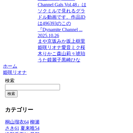
Channel Gals Vol.48』は
ソクミルで見れるグラ
ドル動画です。作品ID
は496393のこの
『Dynamite Channel ...
2025.10.26
まや
京坂みか
坂上樹里
姫咲リオナ
愛音ミク
桜
木りかこ
森山莉々
琥珀
うた
鏡麗子
黒崎ひな
ホーム
姫咲リオナ
検索
検索
カテゴリー
桐山瑠衣
64
柳瀬
さき
61
夏来唯
54