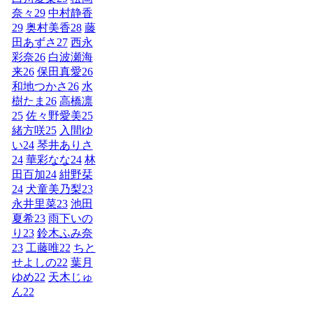
奈々
29
中村静香
29
奥村美香
28
藤
田あずさ
27
西永
彩奈
26
白波瀬海
来
26
保田真愛
26
和地つかさ
26
水
樹たま
26
高橋凛
25
佐々野愛美
25
緒方咲
25
入間ゆ
い
24
琴井ありさ
24
華彩なな
24
林
田百加
24
紺野栞
24
犬童美乃梨
23
永井里菜
23
池田
夏希
23
雨下いの
り
23
鈴木ふみ奈
23
工藤唯
22
ちと
せよしの
22
葉月
ゆめ
22
天木じゅ
ん
22