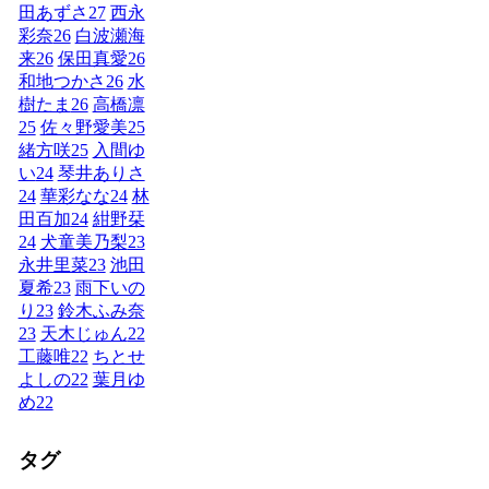
田あずさ
27
西永
彩奈
26
白波瀬海
来
26
保田真愛
26
和地つかさ
26
水
樹たま
26
高橋凛
25
佐々野愛美
25
緒方咲
25
入間ゆ
い
24
琴井ありさ
24
華彩なな
24
林
田百加
24
紺野栞
24
犬童美乃梨
23
永井里菜
23
池田
夏希
23
雨下いの
り
23
鈴木ふみ奈
23
天木じゅん
22
工藤唯
22
ちとせ
よしの
22
葉月ゆ
め
22
タグ