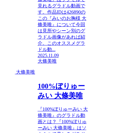
見れるグラドル動画で
す。作品IDは426890の
この『みいのお胸様 大
條美唯』について今回
は見所やシーン別のグ
ラドル画像があれば紹
介。このオススメグラ
ドル動...
2025.11.09
大條美唯
大條美唯
100%ぼりゅー
みい 大條美唯
『100%ぼりゅーみい 大
條美唯』のグラドル動
画とは？『100%ぼりゅ
ーみい 大條美唯』はソ