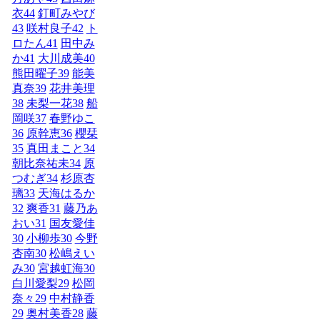
衣
44
釘町みやび
43
咲村良子
42
ト
ロたん
41
田中み
か
41
大川成美
40
熊田曜子
39
能美
真奈
39
花井美理
38
未梨一花
38
船
岡咲
37
春野ゆこ
36
原幹恵
36
櫻栞
35
真田まこと
34
朝比奈祐未
34
原
つむぎ
34
杉原杏
璃
33
天海はるか
32
爽香
31
藤乃あ
おい
31
国友愛佳
30
小柳歩
30
今野
杏南
30
松嶋えい
み
30
宮越虹海
30
白川愛梨
29
松岡
奈々
29
中村静香
29
奥村美香
28
藤