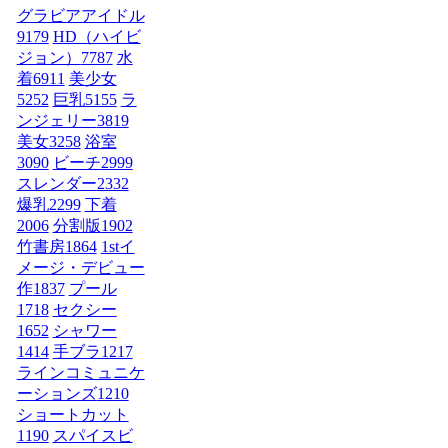
グラビアアイドル
9179
HD（ハイビ
ジョン）
7787
水
着
6911
美少女
5252
巨乳
5155
ラ
ンジェリー
3819
美女
3258
浴室
3090
ビーチ
2999
スレンダー
2332
爆乳
2299
下着
2006
分割版
1902
竹書房
1864
1stイ
メージ・デビュー
作
1837
プール
1718
セクシー
1652
シャワー
1414
手ブラ
1217
ラインコミュニケ
ーションズ
1210
ショートカット
1190
スパイスビ