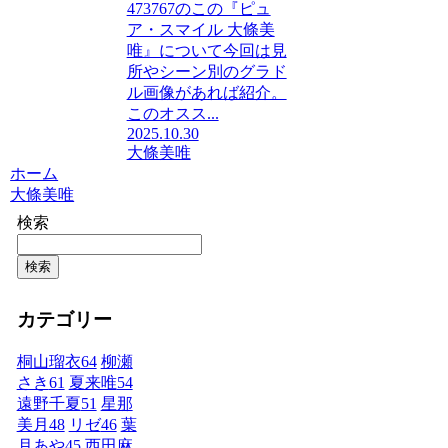
473767のこの『ピュ
ア・スマイル 大條美
唯』について今回は見
所やシーン別のグラド
ル画像があれば紹介。
このオスス...
2025.10.30
大條美唯
ホーム
大條美唯
検索
検索
カテゴリー
桐山瑠衣
64
柳瀬
さき
61
夏来唯
54
遠野千夏
51
星那
美月
48
リゼ
46
葉
月あや
45
西田麻