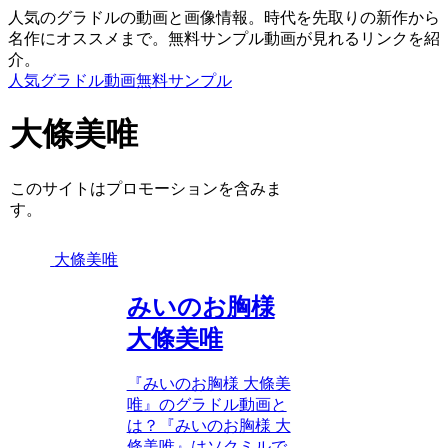
人気のグラドルの動画と画像情報。時代を先取りの新作から
名作にオススメまで。無料サンプル動画が見れるリンクを紹
介。
人気グラドル動画無料サンプル
大條美唯
このサイトはプロモーションを含みま
す。
大條美唯
みいのお胸様
大條美唯
『みいのお胸様 大條美
唯』のグラドル動画と
は？『みいのお胸様 大
條美唯』はソクミルで