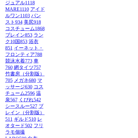
ジュアル
1118
MARE
1110
アイド
ルワン
1103
パン
スト
934
美尻
918
コスチューム1
868
ブレイン
853
ラン
ク10国
853
浴衣
851
イーネット・
フロンティア
788
競泳水着
773
車
760
網タイツ
757
竹書房（分割版）
705
メガネ
680
マ
ッサージ
630
コス
チューム2
596
温
泉
567
くびれ
542
シースルー
527
ブ
レイン（分割版）
511
ギルド
510
レ
オタード
502
フリ
ラモ個撮