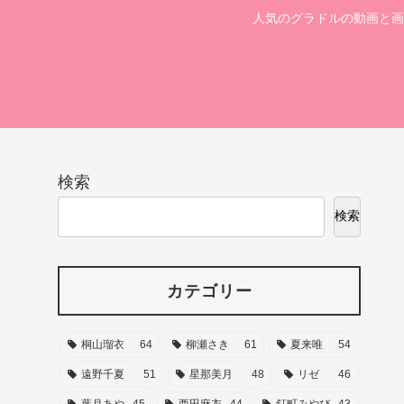
人気のグラドルの動画と画
検索
検索
カテゴリー
桐山瑠衣
64
柳瀬さき
61
夏来唯
54
遠野千夏
51
星那美月
48
リゼ
46