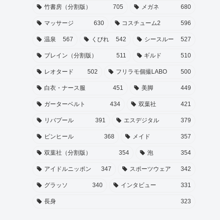
竹書房（分割版）
705
メガネ
680
マッサージ
630
コスチューム2
596
温泉
567
くびれ
542
シースルー
527
ブレイン（分割版）
511
ギルド
510
レオタード
502
フリラモ個撮LABO
500
白衣・ナース服
451
美脚
449
ガーターベルト
434
双葉社
421
リバプール
391
エスデジタル
379
ピンヒール
368
メイド
357
双葉社（分割版）
354
泡
354
アイドルニッポン
347
スポーツウェア
342
グラッソ
340
インタビュー
331
長身
323