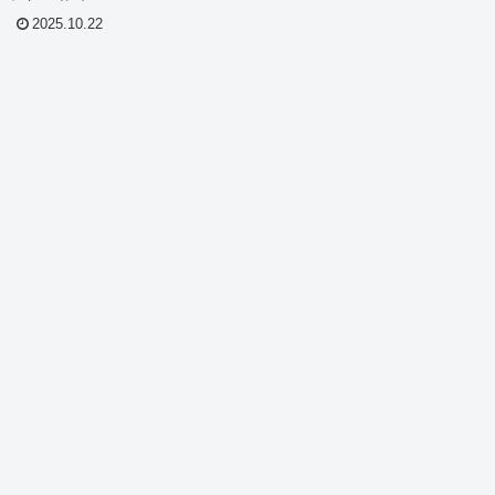
のこの『年下あそ
2025.10.22
いて今回は見所
像があれば紹