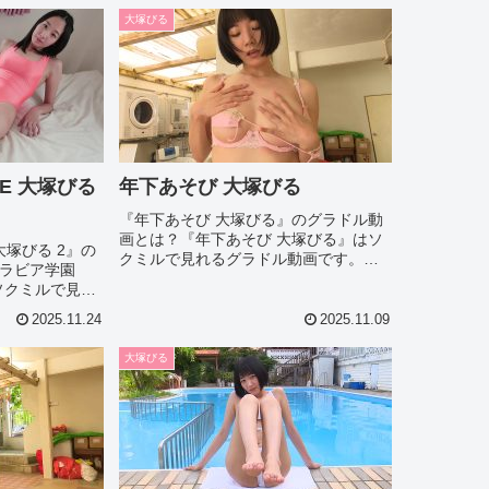
別のグラドル
いて今回は見所やシーン別のグラドル
大塚びる
画像があれば紹介...
E 大塚びる
年下あそび 大塚びる
『年下あそび 大塚びる』のグラドル動
画とは？『年下あそび 大塚びる』はソ
大塚びる 2』の
クミルで見れるグラドル動画です。作
ラビア学園
品IDは432282のこの『年下あそび 大塚
はソクミルで見れ
びる』について今回は見所やシーン別
Dは310511
のグラドル画像があれば紹介。このオ
2025.11.24
2025.11.09
VIE 大塚びる
ススメグラドル動画を徹...
やシーン別のグ
大塚びる