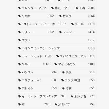
スレンダー
2332
爆乳
2299
下着
2006
分割版
1902
竹書房
1864
1stイメージ・デビュー作
1837
プール
1718
セクシー
1652
シャワー
1414
手ブラ
1217
ラインコミュニケーションズ
1210
ショートカット
1190
スパイスビジュアル
1118
MARE
1110
アイドルワン
1103
パンスト
934
美尻
918
コスチューム1
868
ランク10国
853
ブレイン
853
浴衣
851
イーネット・フロンティア
788
競泳水着
773
車
760
網タイツ
757