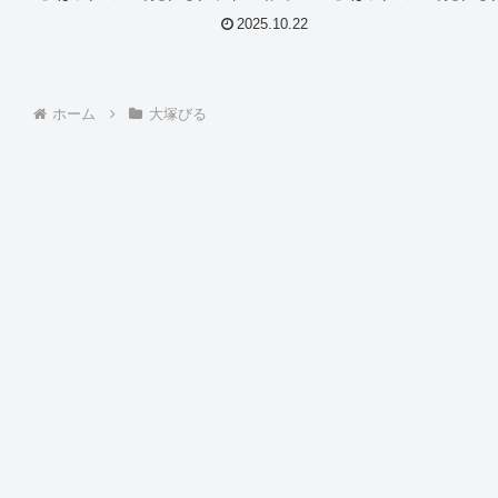
す。作品IDは506194のこの『年下あそ
す。作品IDは506195
2025.10.22
び 大塚びる ＃6』について今回は見所
び 大塚びる ＃7』につ
やシーン別のグラドル画像があれば紹
やシーン別のグラドル画
介。このオスス...
介。このオスス...
ホーム
大塚びる