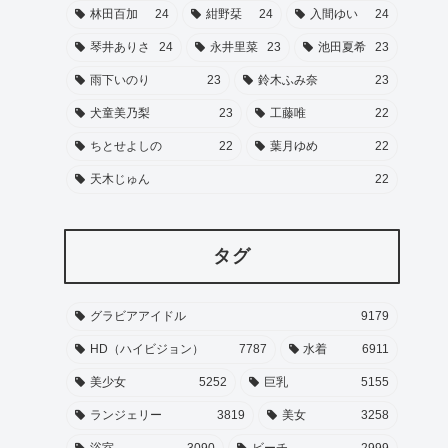
林田百加
24
紺野栞
24
入間ゆい
24
琴井ありさ
24
永井里菜
23
池田夏希
23
雨下いのり
23
鈴木ふみ奈
23
犬童美乃梨
23
工藤唯
22
ちとせよしの
22
葉月ゆめ
22
天木じゅん
22
タグ
グラビアアイドル
9179
HD（ハイビジョン）
7787
水着
6911
美少女
5252
巨乳
5155
ランジェリー
3819
美女
3258
浴室
3090
ビーチ
2999