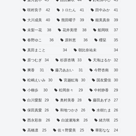
葉月あや
45
西田麻衣
44
釘町みやび
43
咲村良子
42
トロたん
41
田中みか
41
大川成美
40
熊田曜子
39
能美真奈
39
未梨一花
38
花井美理
38
船岡咲
37
春野ゆこ
36
原幹恵
36
櫻栞
35
真田まこと
34
朝比奈祐未
34
原つむぎ
34
杉原杏璃
33
天海はるか
32
爽香
31
藤乃あおい
31
今野杏南
30
松嶋えいみ
30
宮越虹海
30
国友愛佳
30
小柳歩
30
松岡奈々
29
中村静香
29
白川愛梨
29
奥村美香
28
藤田あずさ
27
保田真愛
26
和地つかさ
26
水樹たま
26
西永彩奈
26
白波瀬海来
26
緒方咲
25
高橋凛
25
佐々野愛美
25
華彩なな
24