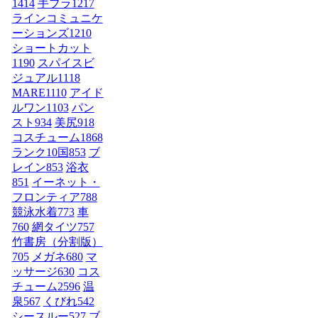
1414
手ブラ
1217
ラインコミュニケ
ーションズ
1210
ショートカット
1190
スパイスビ
ジュアル
1118
MARE
1110
アイド
ルワン
1103
パン
スト
934
美尻
918
コスチューム1
868
ランク10国
853
ブ
レイン
853
浴衣
851
イーネット・
フロンティア
788
競泳水着
773
車
760
網タイツ
757
竹書房（分割版）
705
メガネ
680
マ
ッサージ
630
コス
チューム2
596
温
泉
567
くびれ
542
シースルー
527
ブ