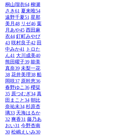
桐山瑠衣
64
柳瀬
さき
61
夏来唯
54
遠野千夏
51
星那
美月
48
リゼ
46
葉
月あや
45
西田麻
衣
44
釘町みやび
43
咲村良子
42
田
中みか
41
トロた
ん
41
大川成美
40
熊田曜子
39
能美
真奈
39
未梨一花
38
花井美理
38
船
岡咲
37
原幹恵
36
春野ゆこ
36
櫻栞
35
原つむぎ
34
真
田まこと
34
朝比
奈祐未
34
杉原杏
璃
33
天海はるか
32
爽香
31
藤乃あ
おい
31
今野杏南
30
松嶋えいみ
30