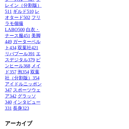
レイン（分割版）
511
ギルド
510
レ
オタード
502
フリ
ラモ個撮
LABO
500
白衣・
ナース服
451
美脚
449
ガーターベル
ト
434
双葉社
421
リバプール
391
エ
スデジタル
379
ピ
ンヒール
368
メイ
ド
357
泡
354
双葉
社（分割版）
354
アイドルニッポン
347
スポーツウェ
ア
342
グラッソ
340
インタビュー
331
長身
323
アーカイブ