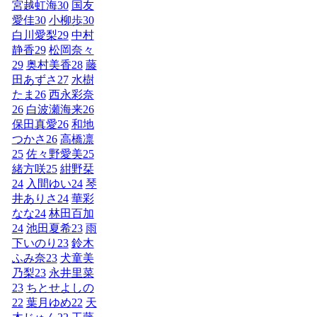
宮越虹海
30
国友
愛佳
30
小柳歩
30
白川愛梨
29
中村
静香
29
松岡奈々
29
奥村美香
28
藤
田あずさ
27
水樹
たま
26
西永彩奈
26
白波瀬海来
26
保田真愛
26
和地
つかさ
26
高橋凛
25
佐々野愛美
25
緒方咲
25
紺野栞
24
入間ゆい
24
琴
井ありさ
24
華彩
なな
24
林田百加
24
池田夏希
23
雨
下いのり
23
鈴木
ふみ奈
23
犬童美
乃梨
23
永井里菜
23
ちとせよしの
22
葉月ゆめ
22
天