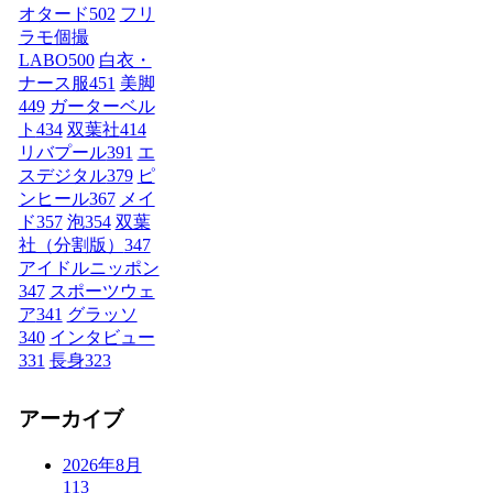
オタード
502
フリ
ラモ個撮
LABO
500
白衣・
ナース服
451
美脚
449
ガーターベル
ト
434
双葉社
414
リバプール
391
エ
スデジタル
379
ピ
ンヒール
367
メイ
ド
357
泡
354
双葉
社（分割版）
347
アイドルニッポン
347
スポーツウェ
ア
341
グラッソ
340
インタビュー
331
長身
323
アーカイブ
2026年8月
113