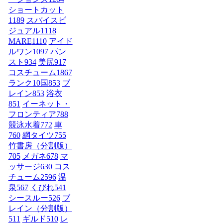
ショートカット
1189
スパイスビ
ジュアル
1118
MARE
1110
アイド
ルワン
1097
パン
スト
934
美尻
917
コスチューム1
867
ランク10国
853
ブ
レイン
853
浴衣
851
イーネット・
フロンティア
788
競泳水着
772
車
760
網タイツ
755
竹書房（分割版）
705
メガネ
678
マ
ッサージ
630
コス
チューム2
596
温
泉
567
くびれ
541
シースルー
526
ブ
レイン（分割版）
511
ギルド
510
レ