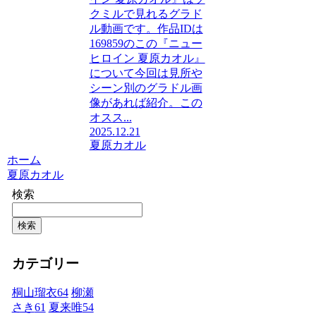
クミルで見れるグラド
ル動画です。作品IDは
169859のこの『ニュー
ヒロイン 夏原カオル』
について今回は見所や
シーン別のグラドル画
像があれば紹介。この
オスス...
2025.12.21
夏原カオル
ホーム
夏原カオル
検索
検索
カテゴリー
桐山瑠衣
64
柳瀬
さき
61
夏来唯
54