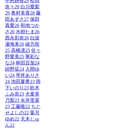
中村静香
29
松岡
奈々
29
白川愛梨
29
奥村美香
28
藤
田あずさ
27
保田
真愛
26
和地つか
さ
26
水樹たま
26
西永彩奈
26
白波
瀬海来
26
緒方咲
25
高橋凛
25
佐々
野愛美
25
華彩な
な
24
林田百加
24
紺野栞
24
入間ゆ
い
24
琴井ありさ
24
池田夏希
23
雨
下いのり
23
鈴木
ふみ奈
23
犬童美
乃梨
23
永井里菜
23
工藤唯
22
ちと
せよしの
22
葉月
ゆめ
22
天木じゅ
ん
22