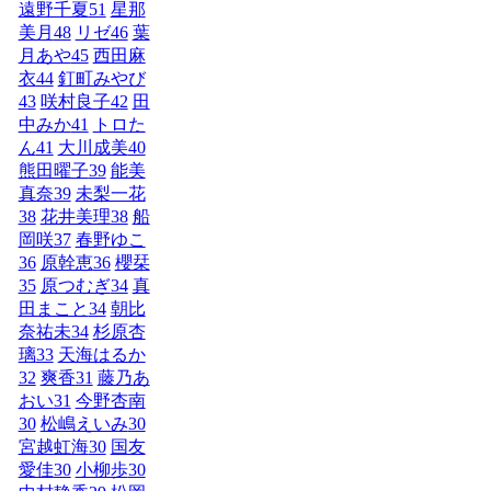
遠野千夏
51
星那
美月
48
リゼ
46
葉
月あや
45
西田麻
衣
44
釘町みやび
43
咲村良子
42
田
中みか
41
トロた
ん
41
大川成美
40
熊田曜子
39
能美
真奈
39
未梨一花
38
花井美理
38
船
岡咲
37
春野ゆこ
36
原幹恵
36
櫻栞
35
原つむぎ
34
真
田まこと
34
朝比
奈祐未
34
杉原杏
璃
33
天海はるか
32
爽香
31
藤乃あ
おい
31
今野杏南
30
松嶋えいみ
30
宮越虹海
30
国友
愛佳
30
小柳歩
30