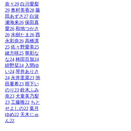
奈々
29
白川愛梨
29
奥村美香
28
藤
田あずさ
27
白波
瀬海来
26
保田真
愛
26
和地つかさ
26
水樹たま
26
西
永彩奈
26
高橋凛
25
佐々野愛美
25
緒方咲
25
華彩な
な
24
林田百加
24
紺野栞
24
入間ゆ
い
24
琴井ありさ
24
永井里菜
23
池
田夏希
23
雨下い
のり
23
鈴木ふみ
奈
23
犬童美乃梨
23
工藤唯
22
ちと
せよしの
22
葉月
ゆめ
22
天木じゅ
ん
22