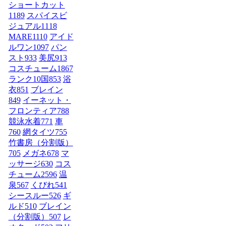
ショートカット
1189
スパイスビ
ジュアル
1118
MARE
1110
アイド
ルワン
1097
パン
スト
933
美尻
913
コスチューム1
867
ランク10国
853
浴
衣
851
ブレイン
849
イーネット・
フロンティア
788
競泳水着
771
車
760
網タイツ
755
竹書房（分割版）
705
メガネ
678
マ
ッサージ
630
コス
チューム2
596
温
泉
567
くびれ
541
シースルー
526
ギ
ルド
510
ブレイン
（分割版）
507
レ