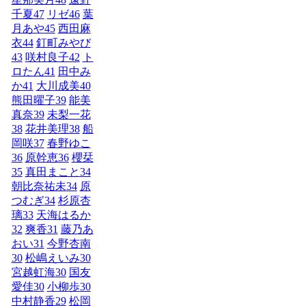
千夏
47
リゼ
46
葉
月あや
45
西田麻
衣
44
釘町みやび
43
咲村良子
42
ト
ロたん
41
田中み
か
41
大川成美
40
熊田曜子
39
能美
真奈
39
未梨一花
38
花井美理
38
船
岡咲
37
春野ゆこ
36
原幹恵
36
櫻栞
35
真田まこと
34
朝比奈祐未
34
原
つむぎ
34
杉原杏
璃
33
天海はるか
32
爽香
31
藤乃あ
おい
31
今野杏南
30
松嶋えいみ
30
宮越虹海
30
国友
愛佳
30
小柳歩
30
中村静香
29
松岡