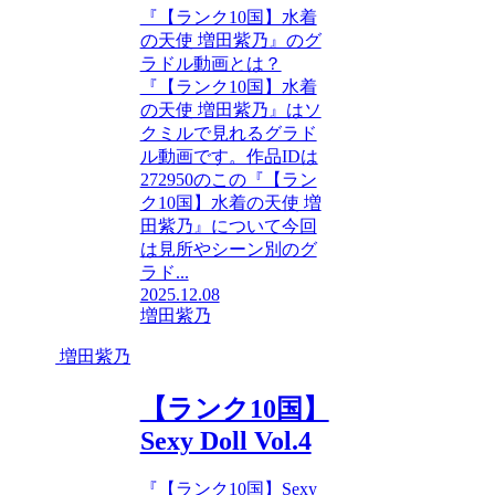
『【ランク10国】水着
の天使 増田紫乃』のグ
ラドル動画とは？
『【ランク10国】水着
の天使 増田紫乃』はソ
クミルで見れるグラド
ル動画です。作品IDは
272950のこの『【ラン
ク10国】水着の天使 増
田紫乃』について今回
は見所やシーン別のグ
ラド...
2025.12.08
増田紫乃
増田紫乃
【ランク10国】
Sexy Doll Vol.4
『【ランク10国】Sexy