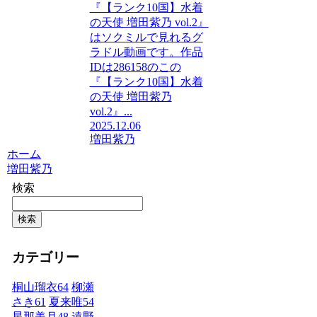
『【ランク10国】水着
の天使 増田紫乃 vol.2』
はソクミルで見れるグ
ラドル動画です。作品
IDは286158のこの
『【ランク10国】水着
の天使 増田紫乃
vol.2』...
2025.12.06
増田紫乃
ホーム
増田紫乃
検索
検索
カテゴリー
桐山瑠衣
64
柳瀬
さき
61
夏来唯
54
星那美月
48
遠野