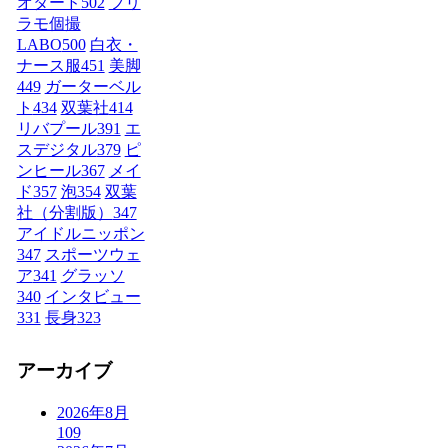
オタード
502
フリ
ラモ個撮
LABO
500
白衣・
ナース服
451
美脚
449
ガーターベル
ト
434
双葉社
414
リバプール
391
エ
スデジタル
379
ピ
ンヒール
367
メイ
ド
357
泡
354
双葉
社（分割版）
347
アイドルニッポン
347
スポーツウェ
ア
341
グラッソ
340
インタビュー
331
長身
323
アーカイブ
2026年8月
109