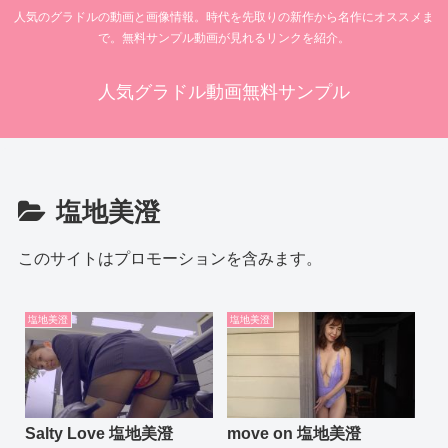
人気のグラドルの動画と画像情報。時代を先取りの新作から名作にオススメま
で。無料サンプル動画が見れるリンクを紹介。
人気グラドル動画無料サンプル
塩地美澄
このサイトはプロモーションを含みます。
塩地美澄
塩地美澄
Salty Love 塩地美澄
move on 塩地美澄