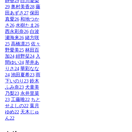
静香
29
白川愛梨
29
奥村美香
28
藤
田あずさ
27
保田
真愛
26
和地つか
さ
26
水樹たま
26
西永彩奈
26
白波
瀬海来
26
緒方咲
25
高橋凛
25
佐々
野愛美
25
林田百
加
24
紺野栞
24
入
間ゆい
24
琴井あ
りさ
24
華彩なな
24
池田夏希
23
雨
下いのり
23
鈴木
ふみ奈
23
犬童美
乃梨
23
永井里菜
23
工藤唯
22
ちと
せよしの
22
葉月
ゆめ
22
天木じゅ
ん
22