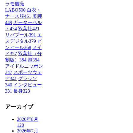
ラモ個撮
LABO
500
白衣・
ナース服
451
美脚
449
ガーターベル
ト
434
双葉社
421
リバプール
391
エ
スデジタル
379
ピ
ンヒール
368
メイ
ド
357
双葉社（分
割版）
354
泡
354
アイドルニッポン
347
スポーツウェ
ア
341
グラッソ
340
インタビュー
331
長身
323
アーカイブ
2026年8月
120
2026年7月