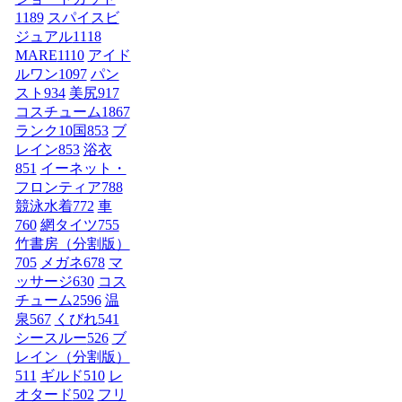
1189
スパイスビ
ジュアル
1118
MARE
1110
アイド
ルワン
1097
パン
スト
934
美尻
917
コスチューム1
867
ランク10国
853
ブ
レイン
853
浴衣
851
イーネット・
フロンティア
788
競泳水着
772
車
760
網タイツ
755
竹書房（分割版）
705
メガネ
678
マ
ッサージ
630
コス
チューム2
596
温
泉
567
くびれ
541
シースルー
526
ブ
レイン（分割版）
511
ギルド
510
レ
オタード
502
フリ