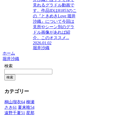
見れるグラドル動画で
す。作品IDは81853のこ
の『ときめきLove 堀井
沙織』について今回は
見所やシーン別のグラ
ドル画像があれば紹
介。このオススメ...
2026.01.02
堀井沙織
ホーム
堀井沙織
検索
検索
カテゴリー
桐山瑠衣
64
柳瀬
さき
61
夏来唯
54
遠野千夏
51
星那