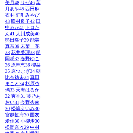
美月
48
リゼ
46
葉
月あや
45
西田麻
衣
44
釘町みやび
43
咲村良子
42
田
中みか
41
トロた
ん
41
大川成美
40
熊田曜子
39
能美
真奈
39
未梨一花
38
花井美理
38
船
岡咲
37
春野ゆこ
36
原幹恵
36
櫻栞
35
原つむぎ
34
朝
比奈祐未
34
真田
まこと
34
杉原杏
璃
33
天海はるか
32
爽香
31
藤乃あ
おい
31
今野杏南
30
松嶋えいみ
30
宮越虹海
30
国友
愛佳
30
小柳歩
30
松岡奈々
29
中村