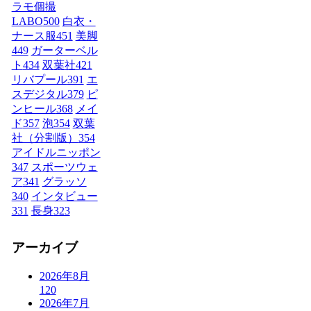
ラモ個撮
LABO
500
白衣・
ナース服
451
美脚
449
ガーターベル
ト
434
双葉社
421
リバプール
391
エ
スデジタル
379
ピ
ンヒール
368
メイ
ド
357
泡
354
双葉
社（分割版）
354
アイドルニッポン
347
スポーツウェ
ア
341
グラッソ
340
インタビュー
331
長身
323
アーカイブ
2026年8月
120
2026年7月