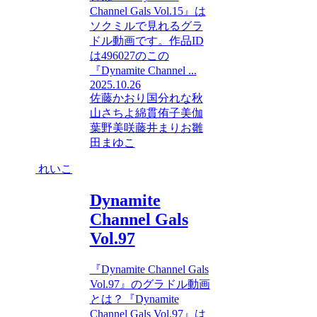
Channel Gals Vol.15』は
ソクミルで見れるグラ
ドル動画です。作品ID
は496027のこの
『Dynamite Channel ...
2025.10.26
佐藤かおり
国分れな
秋
山さちよ
綿貫侑子
美伽
葉野美咲
藤井まりお
雛
田まゆこ
れいこ
Dynamite
Channel Gals
Vol.97
『Dynamite Channel Gals
Vol.97』のグラドル動画
とは？『Dynamite
Channel Gals Vol.97』は