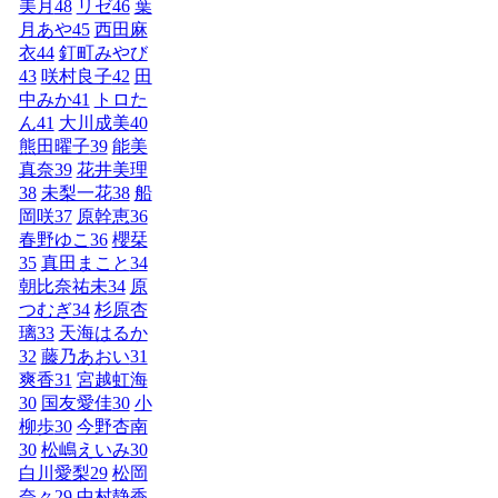
美月
48
リゼ
46
葉
月あや
45
西田麻
衣
44
釘町みやび
43
咲村良子
42
田
中みか
41
トロた
ん
41
大川成美
40
熊田曜子
39
能美
真奈
39
花井美理
38
未梨一花
38
船
岡咲
37
原幹恵
36
春野ゆこ
36
櫻栞
35
真田まこと
34
朝比奈祐未
34
原
つむぎ
34
杉原杏
璃
33
天海はるか
32
藤乃あおい
31
爽香
31
宮越虹海
30
国友愛佳
30
小
柳歩
30
今野杏南
30
松嶋えいみ
30
白川愛梨
29
松岡
奈々
29
中村静香