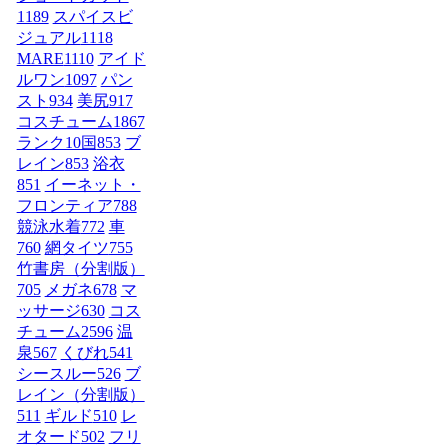
1189
スパイスビ
ジュアル
1118
MARE
1110
アイド
ルワン
1097
パン
スト
934
美尻
917
コスチューム1
867
ランク10国
853
ブ
レイン
853
浴衣
851
イーネット・
フロンティア
788
競泳水着
772
車
760
網タイツ
755
竹書房（分割版）
705
メガネ
678
マ
ッサージ
630
コス
チューム2
596
温
泉
567
くびれ
541
シースルー
526
ブ
レイン（分割版）
511
ギルド
510
レ
オタード
502
フリ