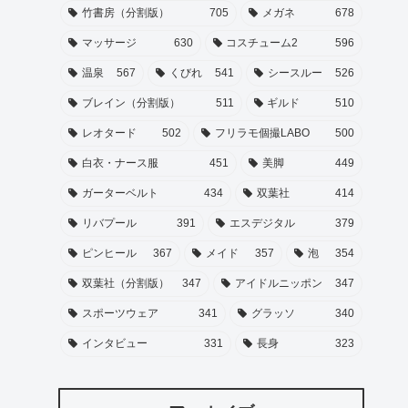
竹書房（分割版）
705
メガネ
678
マッサージ
630
コスチューム2
596
温泉
567
くびれ
541
シースルー
526
ブレイン（分割版）
511
ギルド
510
レオタード
502
フリラモ個撮LABO
500
白衣・ナース服
451
美脚
449
ガーターベルト
434
双葉社
414
リバプール
391
エスデジタル
379
ピンヒール
367
メイド
357
泡
354
双葉社（分割版）
347
アイドルニッポン
347
スポーツウェア
341
グラッソ
340
インタビュー
331
長身
323