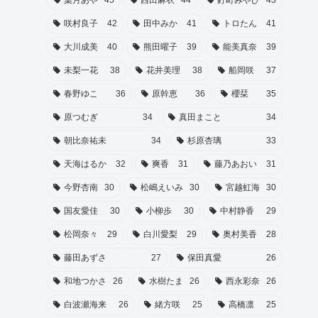
葉月あや
45
西田麻衣
44
釘町みやび
43
咲村良子
42
田中みか
41
トロたん
41
大川成美
40
熊田曜子
39
能美真奈
39
未梨一花
38
花井美理
38
船岡咲
37
春野ゆこ
36
原幹恵
36
櫻栞
35
原つむぎ
34
真田まこと
34
朝比奈祐未
34
杉原杏璃
33
天海はるか
32
爽香
31
藤乃あおい
31
今野杏南
30
松嶋えいみ
30
宮越虹海
30
国友愛佳
30
小柳歩
30
中村静香
29
松岡奈々
29
白川愛梨
29
奥村美香
28
藤田あずさ
27
保田真愛
26
和地つかさ
26
水樹たま
26
西永彩奈
26
白波瀬海来
26
緒方咲
25
高橋凛
25