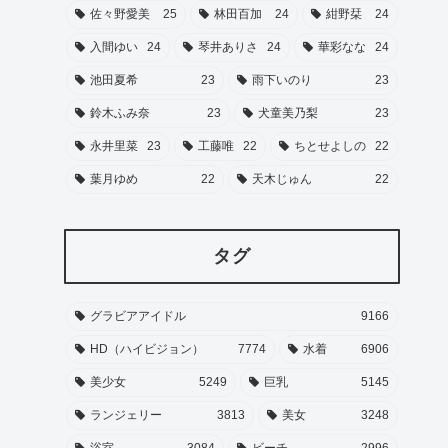
佐々野愛美
25
林田百加
24
紺野栞
24
入間ゆい
24
琴井ありさ
24
華彩なな
24
池田夏希
23
雨下いのり
23
鈴木ふみ奈
23
犬童美乃梨
23
永井里菜
23
工藤唯
22
ちとせよしの
22
葉月ゆめ
22
天木じゅん
22
タグ
グラビアアイドル
9166
HD（ハイビジョン）
7774
水着
6906
美少女
5249
巨乳
5145
ランジェリー
3813
美女
3248
浴室
3084
ビーチ
2996