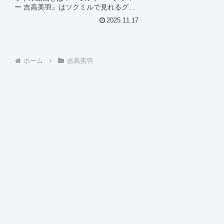
ー 吉高美羽』はソクミルで見れるグラ
ドル動画です。作品IDは359651のこの
2025.11.17
『ミルキー・グラマー 吉高美羽』につ
いて今回は見所やシーン別のグラドル
画像があれば紹介。この...
ホーム
吉高美羽