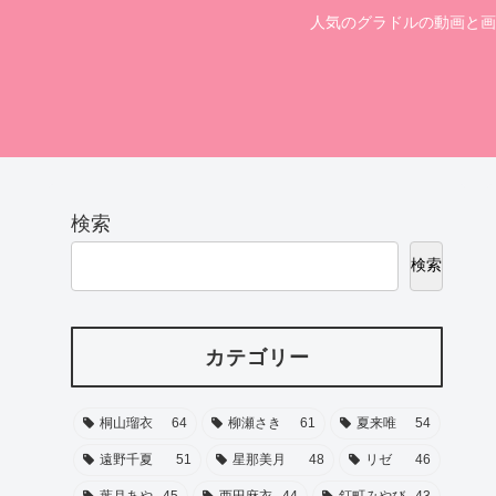
人気のグラドルの動画と画
検索
検索
カテゴリー
桐山瑠衣
64
柳瀬さき
61
夏来唯
54
遠野千夏
51
星那美月
48
リゼ
46