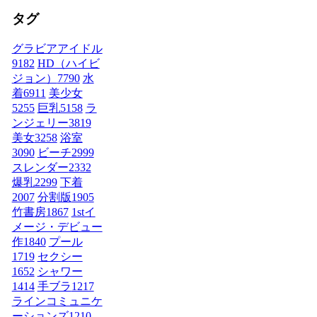
タグ
グラビアアイドル
9182
HD（ハイビ
ジョン）
7790
水
着
6911
美少女
5255
巨乳
5158
ラ
ンジェリー
3819
美女
3258
浴室
3090
ビーチ
2999
スレンダー
2332
爆乳
2299
下着
2007
分割版
1905
竹書房
1867
1stイ
メージ・デビュー
作
1840
プール
1719
セクシー
1652
シャワー
1414
手ブラ
1217
ラインコミュニケ
ーションズ
1210