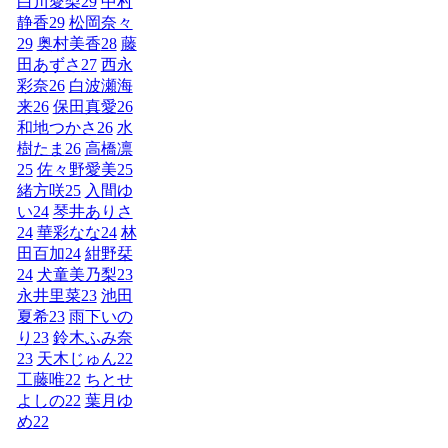
白川愛梨
29
中村
静香
29
松岡奈々
29
奥村美香
28
藤
田あずさ
27
西永
彩奈
26
白波瀬海
来
26
保田真愛
26
和地つかさ
26
水
樹たま
26
高橋凛
25
佐々野愛美
25
緒方咲
25
入間ゆ
い
24
琴井ありさ
24
華彩なな
24
林
田百加
24
紺野栞
24
犬童美乃梨
23
永井里菜
23
池田
夏希
23
雨下いの
り
23
鈴木ふみ奈
23
天木じゅん
22
工藤唯
22
ちとせ
よしの
22
葉月ゆ
め
22