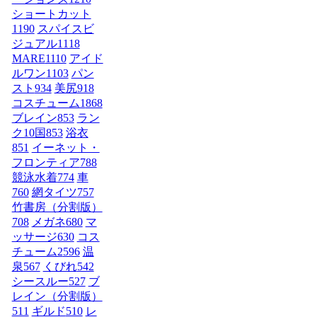
ショートカット
1190
スパイスビ
ジュアル
1118
MARE
1110
アイド
ルワン
1103
パン
スト
934
美尻
918
コスチューム1
868
ブレイン
853
ラン
ク10国
853
浴衣
851
イーネット・
フロンティア
788
競泳水着
774
車
760
網タイツ
757
竹書房（分割版）
708
メガネ
680
マ
ッサージ
630
コス
チューム2
596
温
泉
567
くびれ
542
シースルー
527
ブ
レイン（分割版）
511
ギルド
510
レ