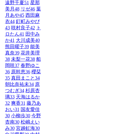
遠野千夏
51
星那
美月
48
リゼ
46
葉
月あや
45
西田麻
衣
44
釘町みやび
43
咲村良子
42
ト
ロたん
41
田中み
か
41
大川成美
40
熊田曜子
39
能美
真奈
39
花井美理
38
未梨一花
38
船
岡咲
37
春野ゆこ
36
原幹恵
36
櫻栞
35
真田まこと
34
朝比奈祐未
34
原
つむぎ
34
杉原杏
璃
33
天海はるか
32
爽香
31
藤乃あ
おい
31
国友愛佳
30
小柳歩
30
今野
杏南
30
松嶋えい
み
30
宮越虹海
30