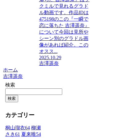
クミルで見れるグラド
ル動画です。作品IDは
475198のこの『一瞬で
恋に落ちた 吉澤遥奈』
について今回は見所や
シーン別のグラドル画
像があれば紹介。この
オスス...
2025.10.29
吉澤遥奈
ホーム
吉澤遥奈
検索
検索
カテゴリー
桐山瑠衣
64
柳瀬
さき
61
夏来唯
54