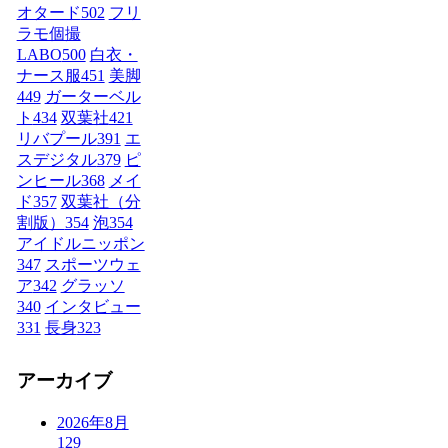
オタード
502
フリ
ラモ個撮
LABO
500
白衣・
ナース服
451
美脚
449
ガーターベル
ト
434
双葉社
421
リバプール
391
エ
スデジタル
379
ピ
ンヒール
368
メイ
ド
357
双葉社（分
割版）
354
泡
354
アイドルニッポン
347
スポーツウェ
ア
342
グラッソ
340
インタビュー
331
長身
323
アーカイブ
2026年8月
129