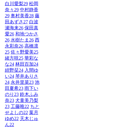
白川愛梨
29
松岡
奈々
29
中村静香
29
奥村美香
28
藤
田あずさ
27
白波
瀬海来
26
保田真
愛
26
和地つかさ
26
水樹たま
26
西
永彩奈
26
高橋凛
25
佐々野愛美
25
緒方咲
25
華彩な
な
24
林田百加
24
紺野栞
24
入間ゆ
い
24
琴井ありさ
24
永井里菜
23
池
田夏希
23
雨下い
のり
23
鈴木ふみ
奈
23
犬童美乃梨
23
工藤唯
22
ちと
せよしの
22
葉月
ゆめ
22
天木じゅ
ん
22