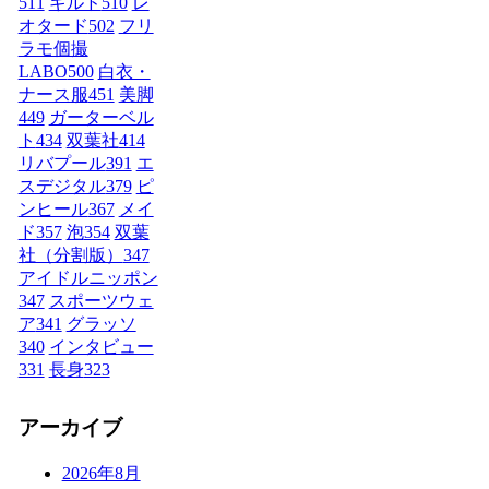
511
ギルド
510
レ
オタード
502
フリ
ラモ個撮
LABO
500
白衣・
ナース服
451
美脚
449
ガーターベル
ト
434
双葉社
414
リバプール
391
エ
スデジタル
379
ピ
ンヒール
367
メイ
ド
357
泡
354
双葉
社（分割版）
347
アイドルニッポン
347
スポーツウェ
ア
341
グラッソ
340
インタビュー
331
長身
323
アーカイブ
2026年8月