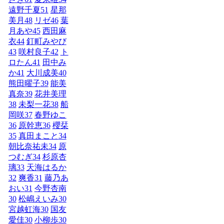
遠野千夏
51
星那
美月
48
リゼ
46
葉
月あや
45
西田麻
衣
44
釘町みやび
43
咲村良子
42
ト
ロたん
41
田中み
か
41
大川成美
40
熊田曜子
39
能美
真奈
39
花井美理
38
未梨一花
38
船
岡咲
37
春野ゆこ
36
原幹恵
36
櫻栞
35
真田まこと
34
朝比奈祐未
34
原
つむぎ
34
杉原杏
璃
33
天海はるか
32
爽香
31
藤乃あ
おい
31
今野杏南
30
松嶋えいみ
30
宮越虹海
30
国友
愛佳
30
小柳歩
30