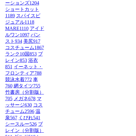
ーションズ
1204
ショートカット
1189
スパイスビ
ジュアル
1118
MARE
1110
アイド
ルワン
1097
パン
スト
934
美尻
917
コスチューム1
867
ランク10国
853
ブ
レイン
853
浴衣
851
イーネット・
フロンティア
788
競泳水着
772
車
760
網タイツ
755
竹書房（分割版）
705
メガネ
678
マ
ッサージ
630
コス
チューム2
596
温
泉
567
くびれ
541
シースルー
526
ブ
レイン（分割版）