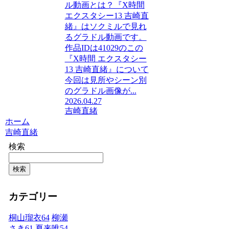
ル動画とは？『X時間
エクスタシー13 吉崎直
緒』はソクミルで見れ
るグラドル動画です。
作品IDは41029のこの
『X時間 エクスタシー
13 吉崎直緒』について
今回は見所やシーン別
のグラドル画像が...
2026.04.27
吉崎直緒
ホーム
吉崎直緒
検索
検索
カテゴリー
桐山瑠衣
64
柳瀬
さき
61
夏来唯
54