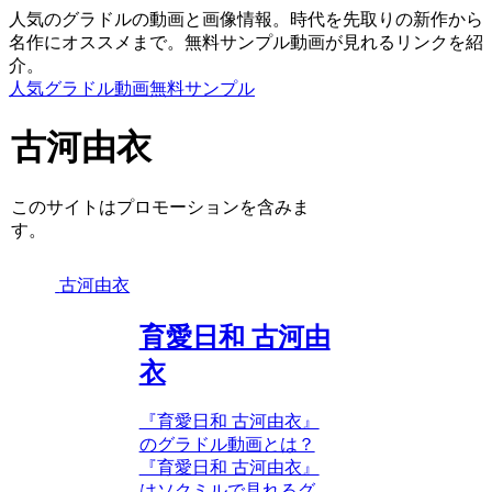
人気のグラドルの動画と画像情報。時代を先取りの新作から
名作にオススメまで。無料サンプル動画が見れるリンクを紹
介。
人気グラドル動画無料サンプル
古河由衣
このサイトはプロモーションを含みま
す。
古河由衣
育愛日和 古河由
衣
『育愛日和 古河由衣』
のグラドル動画とは？
『育愛日和 古河由衣』
はソクミルで見れるグ