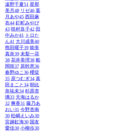
遠野千夏
51
星那
美月
48
リゼ
46
葉
月あや
45
西田麻
衣
44
釘町みやび
43
咲村良子
42
田
中みか
41
トロた
ん
41
大川成美
40
熊田曜子
39
能美
真奈
39
未梨一花
38
花井美理
38
船
岡咲
37
原幹恵
36
春野ゆこ
36
櫻栞
35
原つむぎ
34
真
田まこと
34
朝比
奈祐未
34
杉原杏
璃
33
天海はるか
32
爽香
31
藤乃あ
おい
31
今野杏南
30
松嶋えいみ
30
宮越虹海
30
国友
愛佳
30
小柳歩
30