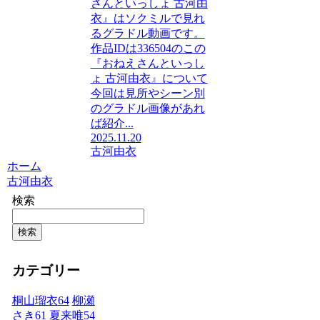
さんといっしょ 古河由
衣』はソクミルで見れ
るグラドル動画です。
作品IDは336504のこの
『おねえさんといっし
ょ 古河由衣』について
今回は見所やシーン別
のグラドル画像があれ
ば紹介...
2025.11.20
古河由衣
ホーム
古河由衣
検索
検索
カテゴリー
桐山瑠衣
64
柳瀬
さき
61
夏来唯
54