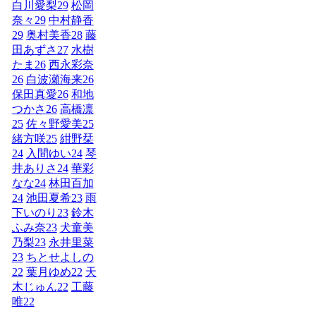
白川愛梨
29
松岡
奈々
29
中村静香
29
奥村美香
28
藤
田あずさ
27
水樹
たま
26
西永彩奈
26
白波瀬海来
26
保田真愛
26
和地
つかさ
26
高橋凛
25
佐々野愛美
25
緒方咲
25
紺野栞
24
入間ゆい
24
琴
井ありさ
24
華彩
なな
24
林田百加
24
池田夏希
23
雨
下いのり
23
鈴木
ふみ奈
23
犬童美
乃梨
23
永井里菜
23
ちとせよしの
22
葉月ゆめ
22
天
木じゅん
22
工藤
唯
22