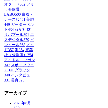
オタード
502
フリ
ラモ個撮
LABO
500
白衣・
ナース服
451
美脚
449
ガーターベル
ト
434
双葉社
421
リバプール
391
エ
スデジタル
379
ピ
ンヒール
368
メイ
ド
357
泡
354
双葉
社（分割版）
354
アイドルニッポン
347
スポーツウェ
ア
341
グラッソ
340
インタビュー
331
長身
323
アーカイブ
2026年8月
120