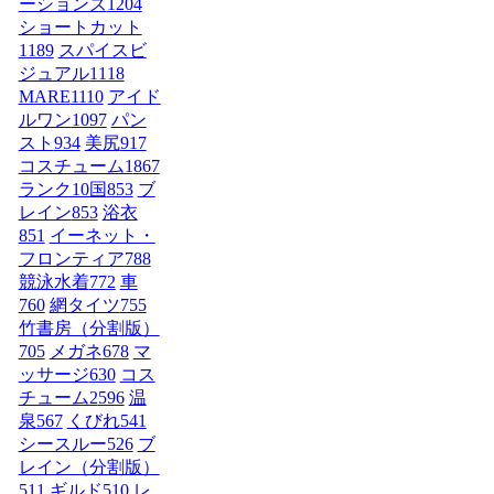
ーションズ
1204
ショートカット
1189
スパイスビ
ジュアル
1118
MARE
1110
アイド
ルワン
1097
パン
スト
934
美尻
917
コスチューム1
867
ランク10国
853
ブ
レイン
853
浴衣
851
イーネット・
フロンティア
788
競泳水着
772
車
760
網タイツ
755
竹書房（分割版）
705
メガネ
678
マ
ッサージ
630
コス
チューム2
596
温
泉
567
くびれ
541
シースルー
526
ブ
レイン（分割版）
511
ギルド
510
レ