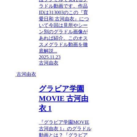
ラドル動画です。作品
IDは313003のこの『育
愛日和 古河由衣』につ
いて今回は見所やシー
ン別のグラドル画像が
あれば紹介。このオス
スメグラドル動画を徹
底解説...
2025.11.23
古河由衣
古河由衣
グラビア学園
MOVIE 古河由
衣 1
『グラビア学園MOVIE
古河由衣 1』のグラドル
動画とは？『グラビア