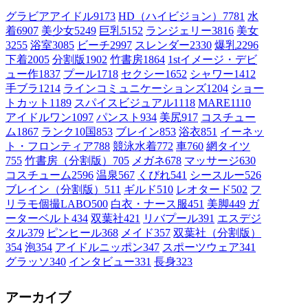
グラビアアイドル
9173
HD（ハイビジョン）
7781
水
着
6907
美少女
5249
巨乳
5152
ランジェリー
3816
美女
3255
浴室
3085
ビーチ
2997
スレンダー
2330
爆乳
2296
下着
2005
分割版
1902
竹書房
1864
1stイメージ・デビ
ュー作
1837
プール
1718
セクシー
1652
シャワー
1412
手ブラ
1214
ラインコミュニケーションズ
1204
ショー
トカット
1189
スパイスビジュアル
1118
MARE
1110
アイドルワン
1097
パンスト
934
美尻
917
コスチュー
ム1
867
ランク10国
853
ブレイン
853
浴衣
851
イーネッ
ト・フロンティア
788
競泳水着
772
車
760
網タイツ
755
竹書房（分割版）
705
メガネ
678
マッサージ
630
コスチューム2
596
温泉
567
くびれ
541
シースルー
526
ブレイン（分割版）
511
ギルド
510
レオタード
502
フ
リラモ個撮LABO
500
白衣・ナース服
451
美脚
449
ガ
ーターベルト
434
双葉社
421
リバプール
391
エスデジ
タル
379
ピンヒール
368
メイド
357
双葉社（分割版）
354
泡
354
アイドルニッポン
347
スポーツウェア
341
グラッソ
340
インタビュー
331
長身
323
アーカイブ