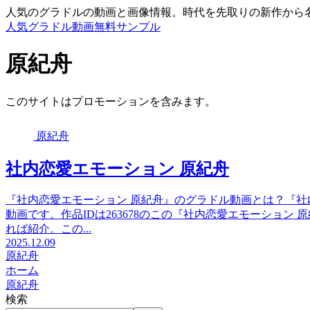
人気のグラドルの動画と画像情報。時代を先取りの新作から
人気グラドル動画無料サンプル
原紀舟
このサイトはプロモーションを含みます。
原紀舟
社内恋愛エモーション 原紀舟
『社内恋愛エモーション 原紀舟』のグラドル動画とは？『社
動画です。作品IDは263678のこの『社内恋愛エモーショ
れば紹介。この...
2025.12.09
原紀舟
ホーム
原紀舟
検索