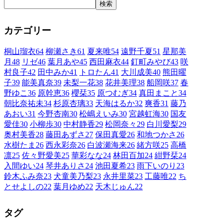
検索
カテゴリー
桐山瑠衣
64
柳瀬さき
61
夏来唯
54
遠野千夏
51
星那美
月
48
リゼ
46
葉月あや
45
西田麻衣
44
釘町みやび
43
咲
村良子
42
田中みか
41
トロたん
41
大川成美
40
熊田曜
子
39
能美真奈
39
未梨一花
38
花井美理
38
船岡咲
37
春
野ゆこ
36
原幹恵
36
櫻栞
35
原つむぎ
34
真田まこと
34
朝比奈祐未
34
杉原杏璃
33
天海はるか
32
爽香
31
藤乃
あおい
31
今野杏南
30
松嶋えいみ
30
宮越虹海
30
国友
愛佳
30
小柳歩
30
中村静香
29
松岡奈々
29
白川愛梨
29
奥村美香
28
藤田あずさ
27
保田真愛
26
和地つかさ
26
水樹たま
26
西永彩奈
26
白波瀬海来
26
緒方咲
25
高橋
凛
25
佐々野愛美
25
華彩なな
24
林田百加
24
紺野栞
24
入間ゆい
24
琴井ありさ
24
池田夏希
23
雨下いのり
23
鈴木ふみ奈
23
犬童美乃梨
23
永井里菜
23
工藤唯
22
ち
とせよしの
22
葉月ゆめ
22
天木じゅん
22
タグ