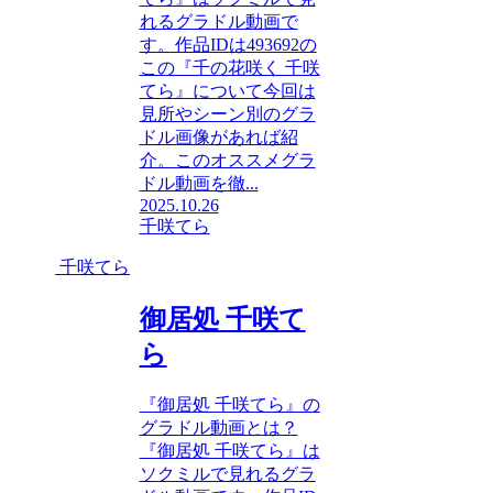
れるグラドル動画で
す。作品IDは493692の
この『千の花咲く 千咲
てら』について今回は
見所やシーン別のグラ
ドル画像があれば紹
介。このオススメグラ
ドル動画を徹...
2025.10.26
千咲てら
千咲てら
御居処 千咲て
ら
『御居処 千咲てら』の
グラドル動画とは？
『御居処 千咲てら』は
ソクミルで見れるグラ