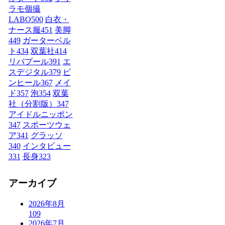
ラモ個撮
LABO
500
白衣・
ナース服
451
美脚
449
ガーターベル
ト
434
双葉社
414
リバプール
391
エ
スデジタル
379
ピ
ンヒール
367
メイ
ド
357
泡
354
双葉
社（分割版）
347
アイドルニッポン
347
スポーツウェ
ア
341
グラッソ
340
インタビュー
331
長身
323
アーカイブ
2026年8月
109
2026年7月