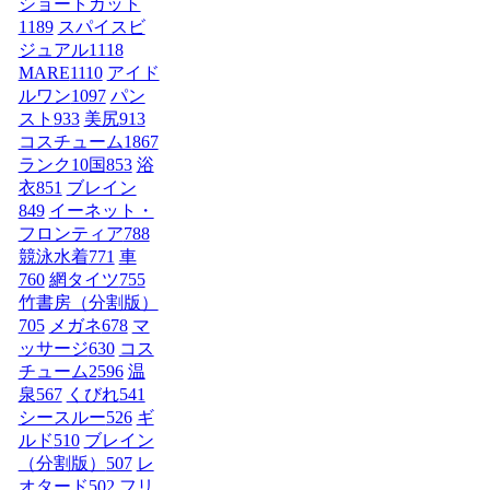
ショートカット
1189
スパイスビ
ジュアル
1118
MARE
1110
アイド
ルワン
1097
パン
スト
933
美尻
913
コスチューム1
867
ランク10国
853
浴
衣
851
ブレイン
849
イーネット・
フロンティア
788
競泳水着
771
車
760
網タイツ
755
竹書房（分割版）
705
メガネ
678
マ
ッサージ
630
コス
チューム2
596
温
泉
567
くびれ
541
シースルー
526
ギ
ルド
510
ブレイン
（分割版）
507
レ
オタード
502
フリ