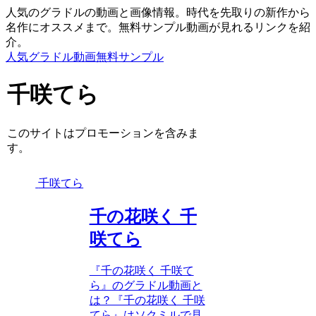
人気のグラドルの動画と画像情報。時代を先取りの新作から
名作にオススメまで。無料サンプル動画が見れるリンクを紹
介。
人気グラドル動画無料サンプル
千咲てら
このサイトはプロモーションを含みま
す。
千咲てら
千の花咲く 千
咲てら
『千の花咲く 千咲て
ら』のグラドル動画と
は？『千の花咲く 千咲
てら』はソクミルで見