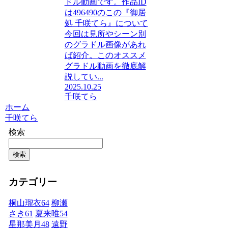
ドル動画です。作品ID
は496490のこの『御居
処 千咲てら』について
今回は見所やシーン別
のグラドル画像があれ
ば紹介。このオススメ
グラドル動画を徹底解
説してい...
2025.10.25
千咲てら
ホーム
千咲てら
検索
検索
カテゴリー
桐山瑠衣
64
柳瀬
さき
61
夏来唯
54
星那美月
48
遠野