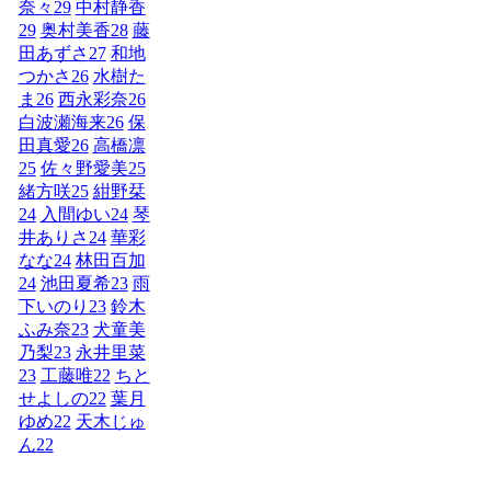
奈々
29
中村静香
29
奥村美香
28
藤
田あずさ
27
和地
つかさ
26
水樹た
ま
26
西永彩奈
26
白波瀬海来
26
保
田真愛
26
高橋凛
25
佐々野愛美
25
緒方咲
25
紺野栞
24
入間ゆい
24
琴
井ありさ
24
華彩
なな
24
林田百加
24
池田夏希
23
雨
下いのり
23
鈴木
ふみ奈
23
犬童美
乃梨
23
永井里菜
23
工藤唯
22
ちと
せよしの
22
葉月
ゆめ
22
天木じゅ
ん
22