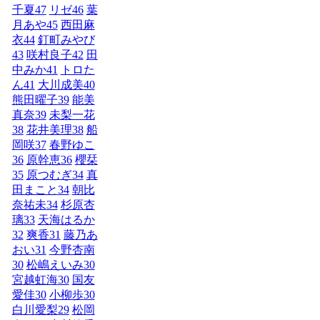
千夏
47
リゼ
46
葉
月あや
45
西田麻
衣
44
釘町みやび
43
咲村良子
42
田
中みか
41
トロた
ん
41
大川成美
40
熊田曜子
39
能美
真奈
39
未梨一花
38
花井美理
38
船
岡咲
37
春野ゆこ
36
原幹恵
36
櫻栞
35
原つむぎ
34
真
田まこと
34
朝比
奈祐未
34
杉原杏
璃
33
天海はるか
32
爽香
31
藤乃あ
おい
31
今野杏南
30
松嶋えいみ
30
宮越虹海
30
国友
愛佳
30
小柳歩
30
白川愛梨
29
松岡