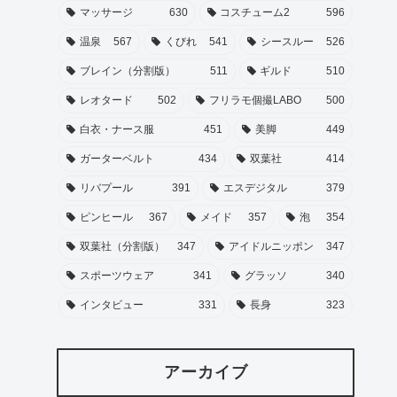
マッサージ
630
コスチューム2
596
温泉
567
くびれ
541
シースルー
526
ブレイン（分割版）
511
ギルド
510
レオタード
502
フリラモ個撮LABO
500
白衣・ナース服
451
美脚
449
ガーターベルト
434
双葉社
414
リバプール
391
エスデジタル
379
ピンヒール
367
メイド
357
泡
354
双葉社（分割版）
347
アイドルニッポン
347
スポーツウェア
341
グラッソ
340
インタビュー
331
長身
323
アーカイブ