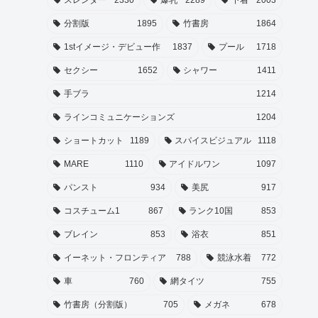
分割版
1895
竹書房
1864
1stイメージ・デビュー作
1837
プール
1718
セクシー
1652
シャワー
1411
手ブラ
1214
ラインコミュニケーションズ
1204
ショートカット
1189
スパイスビジュアル
1118
MARE
1110
アイドルワン
1097
パンスト
934
美尻
917
コスチューム1
867
ランク10国
853
ブレイン
853
浴衣
851
イーネット・フロンティア
788
競泳水着
772
車
760
網タイツ
755
竹書房（分割版）
705
メガネ
678