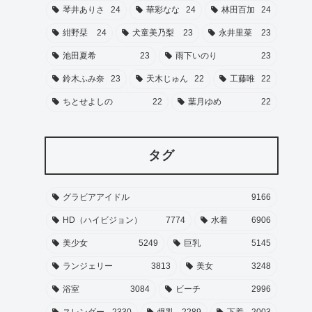
琴井ありさ
24
華彩なな
24
林田百加
24
紺野栞
24
犬童美乃梨
23
永井里菜
23
池田夏希
23
雨下いのり
23
鈴木ふみ奈
23
天木じゅん
22
工藤唯
22
ちとせよしの
22
葉月ゆめ
22
タグ
グラビアアイドル
9166
HD（ハイビジョン）
7774
水着
6906
美少女
5249
巨乳
5145
ランジェリー
3813
美女
3248
浴室
3084
ビーチ
2996
スレンダー
2330
爆乳
2289
下着
2003