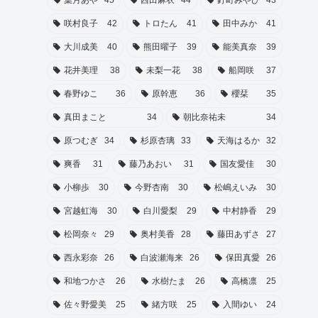
葉月あや
45
西田麻衣
44
釘町みやび
43
咲村良子
42
トロたん
41
田中みか
41
大川成美
40
熊田曜子
39
能美真奈
39
花井美理
38
未梨一花
38
船岡咲
37
春野ゆこ
36
原幹恵
36
櫻栞
35
真田まこと
34
朝比奈祐未
34
原つむぎ
34
杉原杏璃
33
天海はるか
32
爽香
31
藤乃あおい
31
国友愛佳
30
小柳歩
30
今野杏南
30
松嶋えいみ
30
宮越虹海
30
白川愛梨
29
中村静香
29
松岡奈々
29
奥村美香
28
藤田あずさ
27
西永彩奈
26
白波瀬海来
26
保田真愛
26
和地つかさ
26
水樹たま
26
高橋凛
25
佐々野愛美
25
緒方咲
25
入間ゆい
24