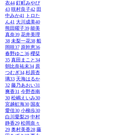
衣
44
釘町みやび
43
咲村良子
42
田
中みか
41
トロた
ん
41
大川成美
40
熊田曜子
39
能美
真奈
39
花井美理
38
未梨一花
38
船
岡咲
37
原幹恵
36
春野ゆこ
36
櫻栞
35
真田まこと
34
朝比奈祐未
34
原
つむぎ
34
杉原杏
璃
33
天海はるか
32
藤乃あおい
31
爽香
31
今野杏南
30
松嶋えいみ
30
宮越虹海
30
国友
愛佳
30
小柳歩
30
白川愛梨
29
中村
静香
29
松岡奈々
29
奥村美香
28
藤