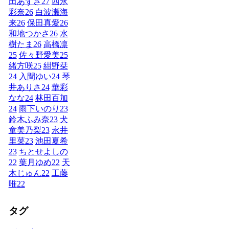
田あずさ
27
西永
彩奈
26
白波瀬海
来
26
保田真愛
26
和地つかさ
26
水
樹たま
26
高橋凛
25
佐々野愛美
25
緒方咲
25
紺野栞
24
入間ゆい
24
琴
井ありさ
24
華彩
なな
24
林田百加
24
雨下いのり
23
鈴木ふみ奈
23
犬
童美乃梨
23
永井
里菜
23
池田夏希
23
ちとせよしの
22
葉月ゆめ
22
天
木じゅん
22
工藤
唯
22
タグ