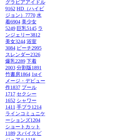
グラビアアイドル
9162
HD（ハイビ
ジョン）
7770
水
着
6904
美少女
5249
巨乳
5145
ラ
ンジェリー
3812
美女
3244
浴室
3084
ビーチ
2995
スレンダー
2326
爆乳
2289
下着
2003
分割版
1891
竹書房
1864
1stイ
メージ・デビュー
作
1837
プール
1717
セクシー
1652
シャワー
1411
手ブラ
1214
ラインコミュニケ
ーションズ
1204
ショートカット
1189
スパイスビ
ジュアル
1118