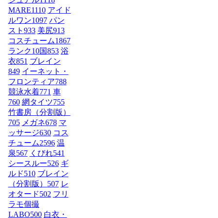
MARE
1110
アイド
ルワン
1097
パン
スト
933
美尻
913
コスチューム1
867
ランク10国
853
浴
衣
851
ブレイン
849
イーネット・
フロンティア
788
競泳水着
771
車
760
網タイツ
755
竹書房（分割版）
705
メガネ
678
マ
ッサージ
630
コス
チューム2
596
温
泉
567
くびれ
541
シースルー
526
ギ
ルド
510
ブレイン
（分割版）
507
レ
オタード
502
フリ
ラモ個撮
LABO
500
白衣・