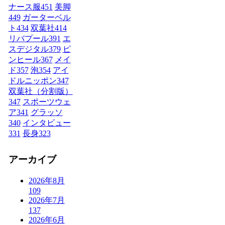
ナース服
451
美脚
449
ガーターベル
ト
434
双葉社
414
リバプール
391
エ
スデジタル
379
ピ
ンヒール
367
メイ
ド
357
泡
354
アイ
ドルニッポン
347
双葉社（分割版）
347
スポーツウェ
ア
341
グラッソ
340
インタビュー
331
長身
323
アーカイブ
2026年8月
109
2026年7月
137
2026年6月