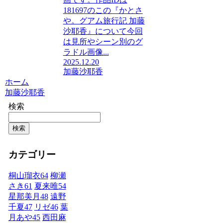
181697のこの『かとさ
や。グアム旅行記 加藤
沙耶香』について今回
は見所やシーン別のグ
ラドル画像...
2025.12.20
加藤沙耶香
ホーム
加藤沙耶香
検索
検索
カテゴリー
桐山瑠衣
64
柳瀬
さき
61
夏来唯
54
星那美月
48
遠野
千夏
47
リゼ
46
葉
月あや
45
西田麻