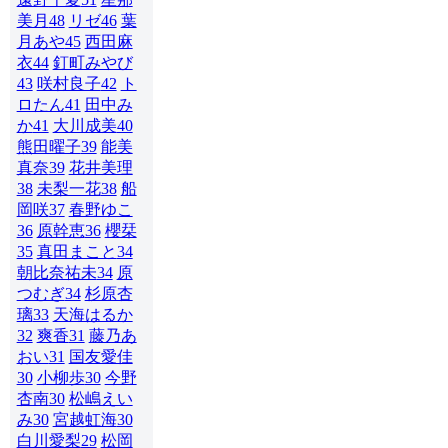
美月
48
リゼ
46
葉
月あや
45
西田麻
衣
44
釘町みやび
43
咲村良子
42
ト
ロたん
41
田中み
か
41
大川成美
40
熊田曜子
39
能美
真奈
39
花井美理
38
未梨一花
38
船
岡咲
37
春野ゆこ
36
原幹恵
36
櫻栞
35
真田まこと
34
朝比奈祐未
34
原
つむぎ
34
杉原杏
璃
33
天海はるか
32
爽香
31
藤乃あ
おい
31
国友愛佳
30
小柳歩
30
今野
杏南
30
松嶋えい
み
30
宮越虹海
30
白川愛梨
29
松岡