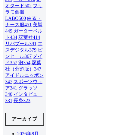
オタード
502
フリ
ラモ個撮
LABO
500
白衣・
ナース服
451
美脚
449
ガーターベル
ト
434
双葉社
414
リバプール
391
エ
スデジタル
379
ピ
ンヒール
367
メイ
ド
357
泡
354
双葉
社（分割版）
347
アイドルニッポン
347
スポーツウェ
ア
341
グラッソ
340
インタビュー
331
長身
323
アーカイブ
2026年8月