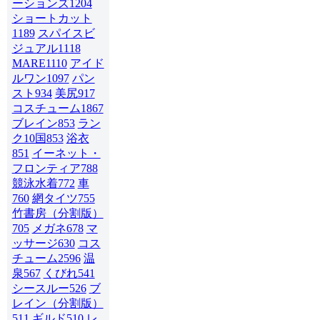
ーションズ
1204
ショートカット
1189
スパイスビ
ジュアル
1118
MARE
1110
アイド
ルワン
1097
パン
スト
934
美尻
917
コスチューム1
867
ブレイン
853
ラン
ク10国
853
浴衣
851
イーネット・
フロンティア
788
競泳水着
772
車
760
網タイツ
755
竹書房（分割版）
705
メガネ
678
マ
ッサージ
630
コス
チューム2
596
温
泉
567
くびれ
541
シースルー
526
ブ
レイン（分割版）
511
ギルド
510
レ