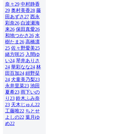
奈々
29
中村静香
29
奥村美香
28
藤
田あずさ
27
西永
彩奈
26
白波瀬海
来
26
保田真愛
26
和地つかさ
26
水
樹たま
26
高橋凛
25
佐々野愛美
25
緒方咲
25
入間ゆ
い
24
琴井ありさ
24
華彩なな
24
林
田百加
24
紺野栞
24
犬童美乃梨
23
永井里菜
23
池田
夏希
23
雨下いの
り
23
鈴木ふみ奈
23
天木じゅん
22
工藤唯
22
ちとせ
よしの
22
葉月ゆ
め
22