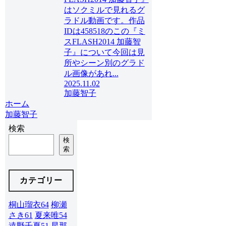
はソクミルで見れるグ
ラドル動画です。作品
IDは458518のこの『ミ
スFLASH2014 加藤智
子』について今回は見
所やシーン別のグラド
ル画像があれ...
2025.11.02
加藤智子
ホーム
加藤智子
検索
検
索
カテゴリー
桐山瑠衣
64
柳瀬
さき
61
夏来唯
54
遠野千夏
51
星那