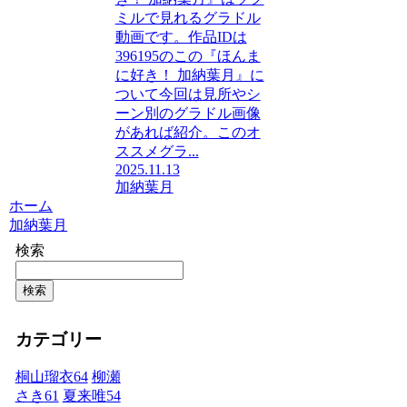
ミルで見れるグラドル
動画です。作品IDは
396195のこの『ほんま
に好き！ 加納葉月』に
ついて今回は見所やシ
ーン別のグラドル画像
があれば紹介。このオ
ススメグラ...
2025.11.13
加納葉月
ホーム
加納葉月
検索
検索
カテゴリー
桐山瑠衣
64
柳瀬
さき
61
夏来唯
54