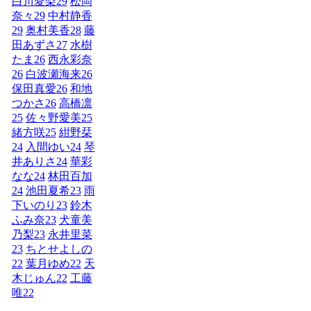
白川愛梨
29
松岡
奈々
29
中村静香
29
奥村美香
28
藤
田あずさ
27
水樹
たま
26
西永彩奈
26
白波瀬海来
26
保田真愛
26
和地
つかさ
26
高橋凛
25
佐々野愛美
25
緒方咲
25
紺野栞
24
入間ゆい
24
琴
井ありさ
24
華彩
なな
24
林田百加
24
池田夏希
23
雨
下いのり
23
鈴木
ふみ奈
23
犬童美
乃梨
23
永井里菜
23
ちとせよしの
22
葉月ゆめ
22
天
木じゅん
22
工藤
唯
22