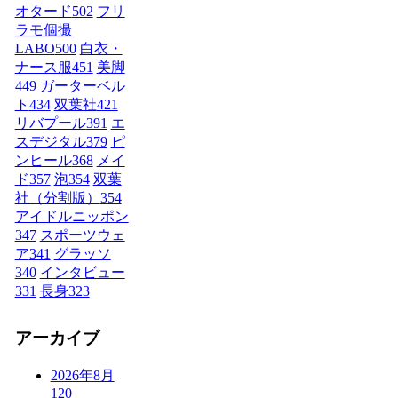
オタード
502
フリ
ラモ個撮
LABO
500
白衣・
ナース服
451
美脚
449
ガーターベル
ト
434
双葉社
421
リバプール
391
エ
スデジタル
379
ピ
ンヒール
368
メイ
ド
357
泡
354
双葉
社（分割版）
354
アイドルニッポン
347
スポーツウェ
ア
341
グラッソ
340
インタビュー
331
長身
323
アーカイブ
2026年8月
120