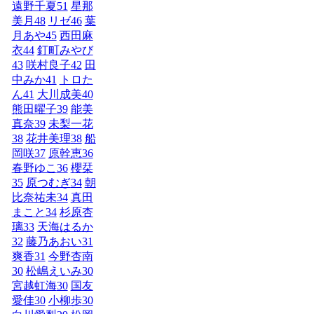
遠野千夏
51
星那
美月
48
リゼ
46
葉
月あや
45
西田麻
衣
44
釘町みやび
43
咲村良子
42
田
中みか
41
トロた
ん
41
大川成美
40
熊田曜子
39
能美
真奈
39
未梨一花
38
花井美理
38
船
岡咲
37
原幹恵
36
春野ゆこ
36
櫻栞
35
原つむぎ
34
朝
比奈祐未
34
真田
まこと
34
杉原杏
璃
33
天海はるか
32
藤乃あおい
31
爽香
31
今野杏南
30
松嶋えいみ
30
宮越虹海
30
国友
愛佳
30
小柳歩
30