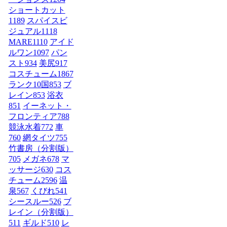
ショートカット
1189
スパイスビ
ジュアル
1118
MARE
1110
アイド
ルワン
1097
パン
スト
934
美尻
917
コスチューム1
867
ランク10国
853
ブ
レイン
853
浴衣
851
イーネット・
フロンティア
788
競泳水着
772
車
760
網タイツ
755
竹書房（分割版）
705
メガネ
678
マ
ッサージ
630
コス
チューム2
596
温
泉
567
くびれ
541
シースルー
526
ブ
レイン（分割版）
511
ギルド
510
レ