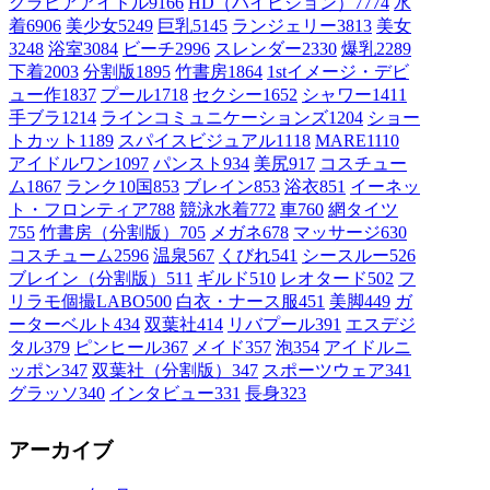
グラビアアイドル
9166
HD（ハイビジョン）
7774
水
着
6906
美少女
5249
巨乳
5145
ランジェリー
3813
美女
3248
浴室
3084
ビーチ
2996
スレンダー
2330
爆乳
2289
下着
2003
分割版
1895
竹書房
1864
1stイメージ・デビ
ュー作
1837
プール
1718
セクシー
1652
シャワー
1411
手ブラ
1214
ラインコミュニケーションズ
1204
ショー
トカット
1189
スパイスビジュアル
1118
MARE
1110
アイドルワン
1097
パンスト
934
美尻
917
コスチュー
ム1
867
ランク10国
853
ブレイン
853
浴衣
851
イーネッ
ト・フロンティア
788
競泳水着
772
車
760
網タイツ
755
竹書房（分割版）
705
メガネ
678
マッサージ
630
コスチューム2
596
温泉
567
くびれ
541
シースルー
526
ブレイン（分割版）
511
ギルド
510
レオタード
502
フ
リラモ個撮LABO
500
白衣・ナース服
451
美脚
449
ガ
ーターベルト
434
双葉社
414
リバプール
391
エスデジ
タル
379
ピンヒール
367
メイド
357
泡
354
アイドルニ
ッポン
347
双葉社（分割版）
347
スポーツウェア
341
グラッソ
340
インタビュー
331
長身
323
アーカイブ