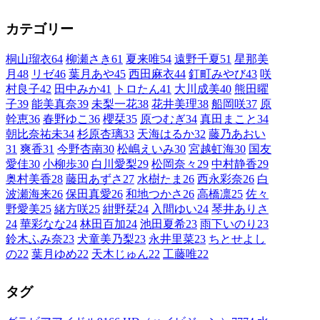
カテゴリー
桐山瑠衣
64
柳瀬さき
61
夏来唯
54
遠野千夏
51
星那美
月
48
リゼ
46
葉月あや
45
西田麻衣
44
釘町みやび
43
咲
村良子
42
田中みか
41
トロたん
41
大川成美
40
熊田曜
子
39
能美真奈
39
未梨一花
38
花井美理
38
船岡咲
37
原
幹恵
36
春野ゆこ
36
櫻栞
35
原つむぎ
34
真田まこと
34
朝比奈祐未
34
杉原杏璃
33
天海はるか
32
藤乃あおい
31
爽香
31
今野杏南
30
松嶋えいみ
30
宮越虹海
30
国友
愛佳
30
小柳歩
30
白川愛梨
29
松岡奈々
29
中村静香
29
奥村美香
28
藤田あずさ
27
水樹たま
26
西永彩奈
26
白
波瀬海来
26
保田真愛
26
和地つかさ
26
高橋凛
25
佐々
野愛美
25
緒方咲
25
紺野栞
24
入間ゆい
24
琴井ありさ
24
華彩なな
24
林田百加
24
池田夏希
23
雨下いのり
23
鈴木ふみ奈
23
犬童美乃梨
23
永井里菜
23
ちとせよし
の
22
葉月ゆめ
22
天木じゅん
22
工藤唯
22
タグ