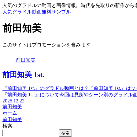
人気のグラドルの動画と画像情報。時代を先取りの新作から
人気グラドル動画無料サンプル
前田知美
このサイトはプロモーションを含みます。
前田知美
前田知美 1st.
『前田知美 1st.』のグラドル動画とは？『前田知美 1st.』は
『前田知美 1st.』について今回は見所やシーン別のグラドル
2025.12.22
前田知美
ホーム
前田知美
検索
検索