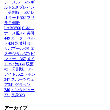
シースルー
526
ギ
ルド
510
ブレイン
（分割版）
507
レ
オタード
502
フリ
ラモ個撮
LABO
500
白衣・
ナース服
451
美脚
449
ガーターベル
ト
434
双葉社
414
リバプール
391
エ
スデジタル
379
ピ
ンヒール
367
メイ
ド
357
泡
354
双葉
社（分割版）
347
アイドルニッポン
347
スポーツウェ
ア
341
グラッソ
340
インタビュー
331
長身
323
アーカイブ