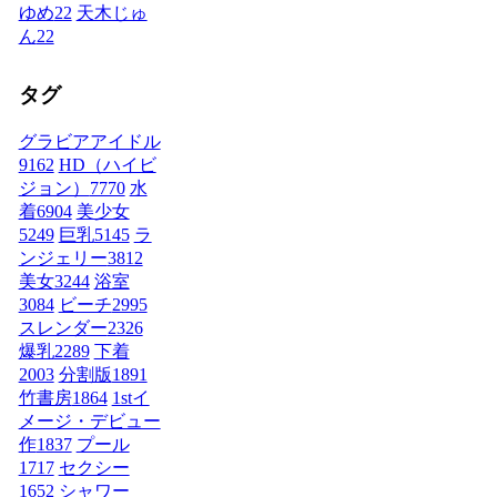
ゆめ
22
天木じゅ
ん
22
タグ
グラビアアイドル
9162
HD（ハイビ
ジョン）
7770
水
着
6904
美少女
5249
巨乳
5145
ラ
ンジェリー
3812
美女
3244
浴室
3084
ビーチ
2995
スレンダー
2326
爆乳
2289
下着
2003
分割版
1891
竹書房
1864
1stイ
メージ・デビュー
作
1837
プール
1717
セクシー
1652
シャワー