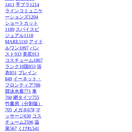
1411
手ブラ
1214
ラインコミュニケ
ーションズ
1204
ショートカット
1189
スパイスビ
ジュアル
1118
MARE
1110
アイド
ルワン
1097
パン
スト
933
美尻
913
コスチューム1
867
ランク10国
853
浴
衣
851
ブレイン
849
イーネット・
フロンティア
788
競泳水着
771
車
760
網タイツ
755
竹書房（分割版）
705
メガネ
678
マ
ッサージ
630
コス
チューム2
596
温
泉
567
くびれ
541