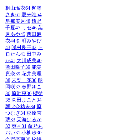
桐山瑠衣
64
柳瀬
さき
61
夏来唯
54
星那美月
48
遠野
千夏
47
リゼ
46
葉
月あや
45
西田麻
衣
44
釘町みやび
43
咲村良子
42
ト
ロたん
41
田中み
か
41
大川成美
40
熊田曜子
39
能美
真奈
39
花井美理
38
未梨一花
38
船
岡咲
37
春野ゆこ
36
原幹恵
36
櫻栞
35
真田まこと
34
朝比奈祐未
34
原
つむぎ
34
杉原杏
璃
33
天海はるか
32
爽香
31
藤乃あ
おい
31
小柳歩
30
今野杏南
30
松嶋