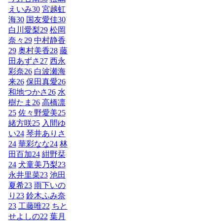
えいみ
30
宮越虹
海
30
国友愛佳
30
白川愛梨
29
松岡
奈々
29
中村静香
29
奥村美香
28
藤
田あずさ
27
西永
彩奈
26
白波瀬海
来
26
保田真愛
26
和地つかさ
26
水
樹たま
26
高橋凛
25
佐々野愛美
25
緒方咲
25
入間ゆ
い
24
琴井ありさ
24
華彩なな
24
林
田百加
24
紺野栞
24
犬童美乃梨
23
永井里菜
23
池田
夏希
23
雨下いの
り
23
鈴木ふみ奈
23
工藤唯
22
ちと
せよしの
22
葉月