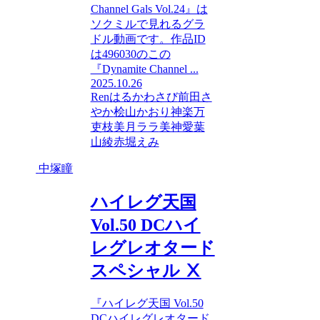
Channel Gals Vol.24』は
ソクミルで見れるグラ
ドル動画です。作品ID
は496030のこの
『Dynamite Channel ...
2025.10.26
Ren
はるか
わさび
前田さ
やか
桧山かおり
神楽万
吏枝
美月ララ
美神愛
葉
山綾
赤堀えみ
中塚瞳
ハイレグ天国
Vol.50 DCハイ
レグレオタード
スペシャル Ⅹ
『ハイレグ天国 Vol.50
DCハイレグレオタード