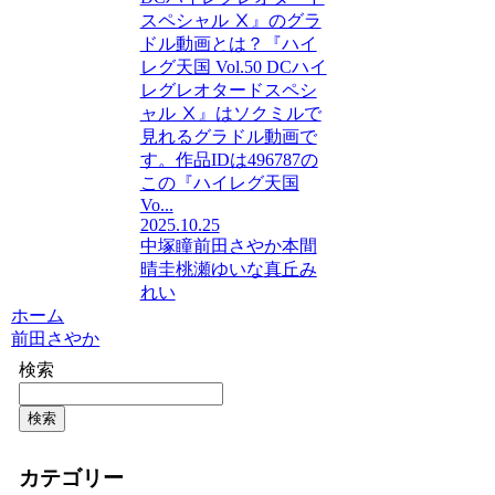
スペシャル Ⅹ』のグラ
ドル動画とは？『ハイ
レグ天国 Vol.50 DCハイ
レグレオタードスペシ
ャル Ⅹ』はソクミルで
見れるグラドル動画で
す。作品IDは496787の
この『ハイレグ天国
Vo...
2025.10.25
中塚瞳
前田さやか
本間
晴圭
桃瀬ゆいな
真丘み
れい
ホーム
前田さやか
検索
検索
カテゴリー