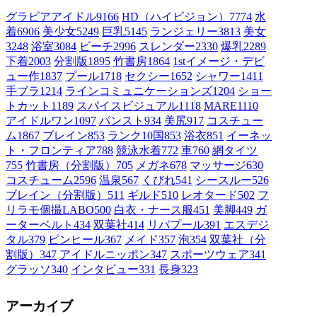
グラビアアイドル
9166
HD（ハイビジョン）
7774
水
着
6906
美少女
5249
巨乳
5145
ランジェリー
3813
美女
3248
浴室
3084
ビーチ
2996
スレンダー
2330
爆乳
2289
下着
2003
分割版
1895
竹書房
1864
1stイメージ・デビ
ュー作
1837
プール
1718
セクシー
1652
シャワー
1411
手ブラ
1214
ラインコミュニケーションズ
1204
ショー
トカット
1189
スパイスビジュアル
1118
MARE
1110
アイドルワン
1097
パンスト
934
美尻
917
コスチュー
ム1
867
ブレイン
853
ランク10国
853
浴衣
851
イーネッ
ト・フロンティア
788
競泳水着
772
車
760
網タイツ
755
竹書房（分割版）
705
メガネ
678
マッサージ
630
コスチューム2
596
温泉
567
くびれ
541
シースルー
526
ブレイン（分割版）
511
ギルド
510
レオタード
502
フ
リラモ個撮LABO
500
白衣・ナース服
451
美脚
449
ガ
ーターベルト
434
双葉社
414
リバプール
391
エスデジ
タル
379
ピンヒール
367
メイド
357
泡
354
双葉社（分
割版）
347
アイドルニッポン
347
スポーツウェア
341
グラッソ
340
インタビュー
331
長身
323
アーカイブ