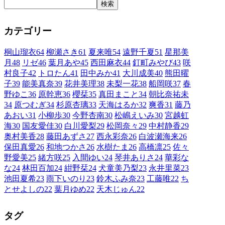
検索
カテゴリー
桐山瑠衣
64
柳瀬さき
61
夏来唯
54
遠野千夏
51
星那美
月
48
リゼ
46
葉月あや
45
西田麻衣
44
釘町みやび
43
咲
村良子
42
トロたん
41
田中みか
41
大川成美
40
熊田曜
子
39
能美真奈
39
花井美理
38
未梨一花
38
船岡咲
37
春
野ゆこ
36
原幹恵
36
櫻栞
35
真田まこと
34
朝比奈祐未
34
原つむぎ
34
杉原杏璃
33
天海はるか
32
爽香
31
藤乃
あおい
31
小柳歩
30
今野杏南
30
松嶋えいみ
30
宮越虹
海
30
国友愛佳
30
白川愛梨
29
松岡奈々
29
中村静香
29
奥村美香
28
藤田あずさ
27
西永彩奈
26
白波瀬海来
26
保田真愛
26
和地つかさ
26
水樹たま
26
高橋凛
25
佐々
野愛美
25
緒方咲
25
入間ゆい
24
琴井ありさ
24
華彩な
な
24
林田百加
24
紺野栞
24
犬童美乃梨
23
永井里菜
23
池田夏希
23
雨下いのり
23
鈴木ふみ奈
23
工藤唯
22
ち
とせよしの
22
葉月ゆめ
22
天木じゅん
22
タグ