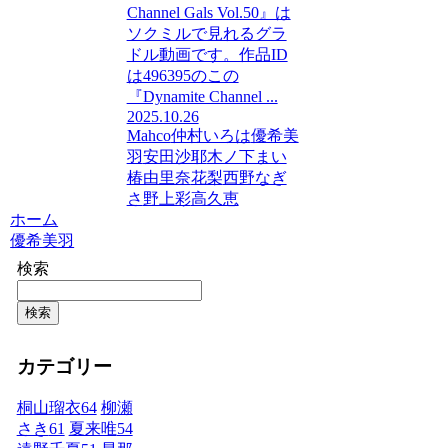
Channel Gals Vol.50』は
ソクミルで見れるグラ
ドル動画です。作品ID
は496395のこの
『Dynamite Channel ...
2025.10.26
Mahco
仲村いろは
優希美
羽
安田沙耶
木ノ下まい
椿由里奈
花梨
西野なぎ
さ
野上彩
高久恵
ホーム
優希美羽
検索
検索
カテゴリー
桐山瑠衣
64
柳瀬
さき
61
夏来唯
54