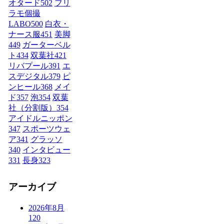
オタード
502
フリ
ラモ個撮
LABO
500
白衣・
ナース服
451
美脚
449
ガーターベル
ト
434
双葉社
421
リバプール
391
エ
スデジタル
379
ピ
ンヒール
368
メイ
ド
357
泡
354
双葉
社（分割版）
354
アイドルニッポン
347
スポーツウェ
ア
341
グラッソ
340
インタビュー
331
長身
323
アーカイブ
2026年8月
120