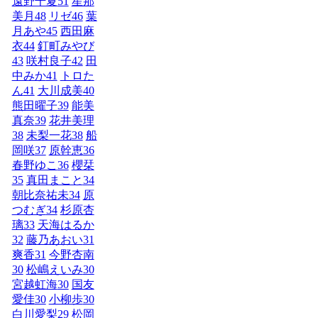
遠野千夏
51
星那
美月
48
リゼ
46
葉
月あや
45
西田麻
衣
44
釘町みやび
43
咲村良子
42
田
中みか
41
トロた
ん
41
大川成美
40
熊田曜子
39
能美
真奈
39
花井美理
38
未梨一花
38
船
岡咲
37
原幹恵
36
春野ゆこ
36
櫻栞
35
真田まこと
34
朝比奈祐未
34
原
つむぎ
34
杉原杏
璃
33
天海はるか
32
藤乃あおい
31
爽香
31
今野杏南
30
松嶋えいみ
30
宮越虹海
30
国友
愛佳
30
小柳歩
30
白川愛梨
29
松岡