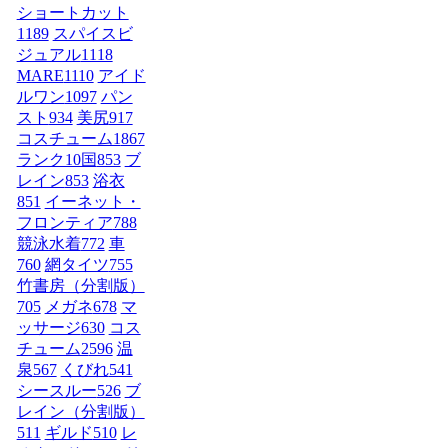
ショートカット
1189
スパイスビ
ジュアル
1118
MARE
1110
アイド
ルワン
1097
パン
スト
934
美尻
917
コスチューム1
867
ランク10国
853
ブ
レイン
853
浴衣
851
イーネット・
フロンティア
788
競泳水着
772
車
760
網タイツ
755
竹書房（分割版）
705
メガネ
678
マ
ッサージ
630
コス
チューム2
596
温
泉
567
くびれ
541
シースルー
526
ブ
レイン（分割版）
511
ギルド
510
レ