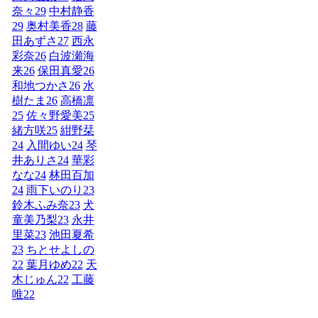
奈々
29
中村静香
29
奥村美香
28
藤
田あずさ
27
西永
彩奈
26
白波瀬海
来
26
保田真愛
26
和地つかさ
26
水
樹たま
26
高橋凛
25
佐々野愛美
25
緒方咲
25
紺野栞
24
入間ゆい
24
琴
井ありさ
24
華彩
なな
24
林田百加
24
雨下いのり
23
鈴木ふみ奈
23
犬
童美乃梨
23
永井
里菜
23
池田夏希
23
ちとせよしの
22
葉月ゆめ
22
天
木じゅん
22
工藤
唯
22