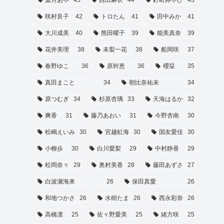
葉月あや
45
西田麻衣
44
釘町みやび
43
咲村良子
42
トロたん
41
田中みか
41
大川成美
40
熊田曜子
39
能美真奈
39
花井美理
38
未梨一花
38
船岡咲
37
春野ゆこ
36
原幹恵
36
櫻栞
35
真田まこと
34
朝比奈祐未
34
原つむぎ
34
杉原杏璃
33
天海はるか
32
爽香
31
藤乃あおい
31
今野杏南
30
松嶋えいみ
30
宮越虹海
30
国友愛佳
30
小柳歩
30
白川愛梨
29
中村静香
29
松岡奈々
29
奥村美香
28
藤田あずさ
27
白波瀬海来
26
保田真愛
26
和地つかさ
26
水樹たま
26
西永彩奈
26
高橋凛
25
佐々野愛美
25
緒方咲
25