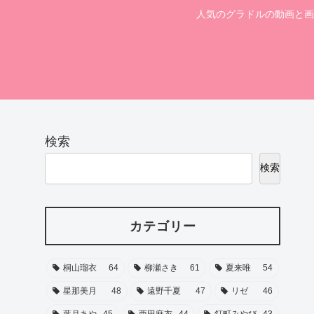
人気のグラドルの動画と画
検索
検索
カテゴリー
桐山瑠衣
64
柳瀬さき
61
夏来唯
54
星那美月
48
遠野千夏
47
リゼ
46