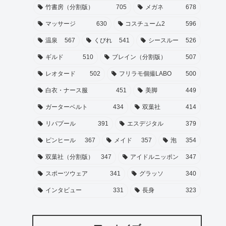
竹書房（分割版）
705
メガネ
678
マッサージ
630
コスチューム2
596
温泉
567
くびれ
541
シースルー
526
ギルド
510
ブレイン（分割版）
507
レオタード
502
フリラモ個撮LABO
500
白衣・ナース服
451
美脚
449
ガーターベルト
434
双葉社
414
リバプール
391
エスデジタル
379
ピンヒール
367
メイド
357
泡
354
双葉社（分割版）
347
アイドルニッポン
347
スポーツウェア
341
グラッソ
340
インタビュー
331
長身
323