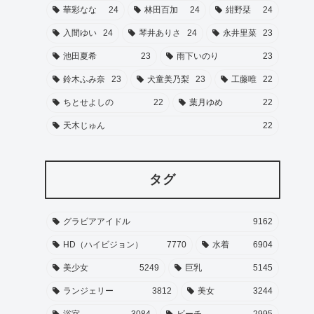
華彩なな
24
林田百加
24
紺野栞
24
入間ゆい
24
琴井ありさ
24
永井里菜
23
池田夏希
23
雨下いのり
23
鈴木ふみ奈
23
犬童美乃梨
23
工藤唯
22
ちとせよしの
22
葉月ゆめ
22
天木じゅん
22
タグ
グラビアアイドル
9162
HD（ハイビジョン）
7770
水着
6904
美少女
5249
巨乳
5145
ランジェリー
3812
美女
3244
浴室
3084
ビーチ
2995