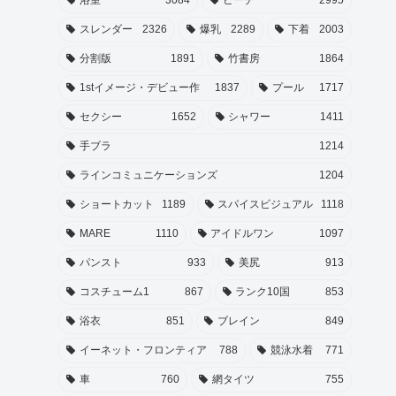
スレンダー
2326
爆乳
2289
下着
2003
分割版
1891
竹書房
1864
1stイメージ・デビュー作
1837
プール
1717
セクシー
1652
シャワー
1411
手ブラ
1214
ラインコミュニケーションズ
1204
ショートカット
1189
スパイスビジュアル
1118
MARE
1110
アイドルワン
1097
パンスト
933
美尻
913
コスチューム1
867
ランク10国
853
浴衣
851
ブレイン
849
イーネット・フロンティア
788
競泳水着
771
車
760
網タイツ
755