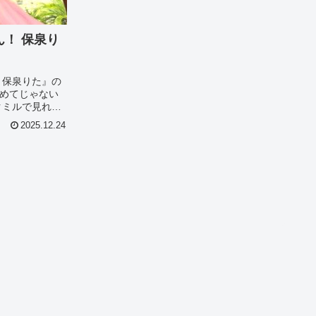
！ 保泉り
 保泉りた』の
めてじゃない
クミルで見れる
は138939の
2025.12.24
ん！ 保泉り
やシーン別の
...