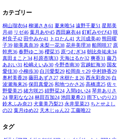
カテゴリー
桐山瑠衣
64
柳瀬さき
61
夏来唯
54
遠野千夏
51
星那美
月
48
リゼ
46
葉月あや
45
西田麻衣
44
釘町みやび
43
咲
村良子
42
田中みか
41
トロたん
41
大川成美
40
熊田曜
子
39
能美真奈
39
未梨一花
38
花井美理
38
船岡咲
37
原
幹恵
36
春野ゆこ
36
櫻栞
35
原つむぎ
34
朝比奈祐未
34
真田まこと
34
杉原杏璃
33
天海はるか
32
爽香
31
藤乃
あおい
31
松嶋えいみ
30
今野杏南
30
宮越虹海
30
国友
愛佳
30
小柳歩
30
白川愛梨
29
松岡奈々
29
中村静香
29
奥村美香
28
藤田あずさ
27
水樹たま
26
西永彩奈
26
白
波瀬海来
26
保田真愛
26
和地つかさ
26
高橋凛
25
佐々
野愛美
25
緒方咲
25
紺野栞
24
入間ゆい
24
琴井ありさ
24
華彩なな
24
林田百加
24
池田夏希
23
雨下いのり
23
鈴木ふみ奈
23
犬童美乃梨
23
永井里菜
23
ちとせよし
の
22
葉月ゆめ
22
天木じゅん
22
工藤唯
22
タグ