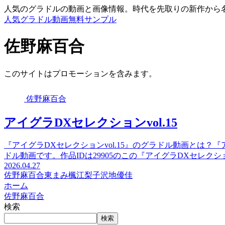
人気のグラドルの動画と画像情報。時代を先取りの新作から
人気グラドル動画無料サンプル
佐野麻百合
このサイトはプロモーションを含みます。
佐野麻百合
アイグラDXセレクションvol.15
『アイグラDXセレクションvol.15』のグラドル動画とは？『
ドル動画です。作品IDは29905のこの『アイグラDXセレクショ
2026.04.27
佐野麻百合
東まみ
楓江梨子
沢地優佳
ホーム
佐野麻百合
検索
検索