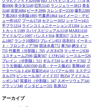
グラビアアイドル
9166
HD（ハイビジョン）
7774
水
着
6906
美少女
5249
巨乳
5145
ランジェリー
3813
美女
3248
浴室
3084
ビーチ
2996
スレンダー
2330
爆乳
2289
下着
2003
分割版
1895
竹書房
1864
1stイメージ・デビ
ュー作
1837
プール
1718
セクシー
1652
シャワー
1411
手ブラ
1214
ラインコミュニケーションズ
1204
ショー
トカット
1189
スパイスビジュアル
1118
MARE
1110
アイドルワン
1097
パンスト
934
美尻
917
コスチュー
ム1
867
ランク10国
853
ブレイン
853
浴衣
851
イーネッ
ト・フロンティア
788
競泳水着
772
車
760
網タイツ
755
竹書房（分割版）
705
メガネ
678
マッサージ
630
コスチューム2
596
温泉
567
くびれ
541
シースルー
526
ブレイン（分割版）
511
ギルド
510
レオタード
502
フ
リラモ個撮LABO
500
白衣・ナース服
451
美脚
449
ガ
ーターベルト
434
双葉社
414
リバプール
391
エスデジ
タル
379
ピンヒール
367
メイド
357
泡
354
アイドルニ
ッポン
347
双葉社（分割版）
347
スポーツウェア
341
グラッソ
340
インタビュー
331
長身
323
アーカイブ