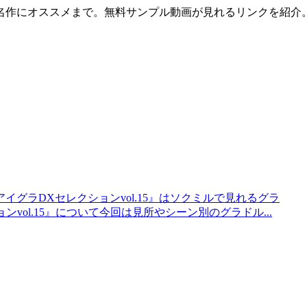
名作にオススメまで。無料サンプル動画が見れるリンクを紹介
アイグラDXセレクションvol.15』はソクミルで見れるグラ
ンvol.15』について今回は見所やシーン別のグラドル...