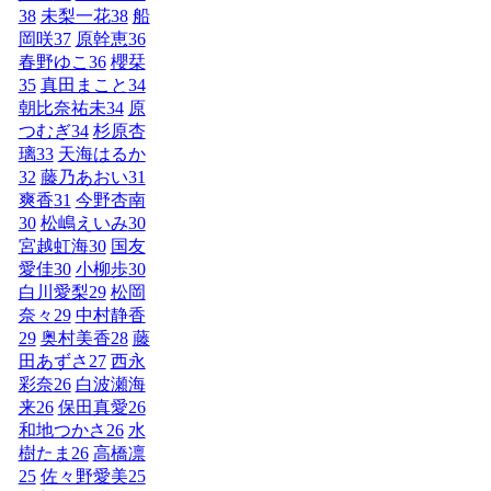
38
未梨一花
38
船
岡咲
37
原幹恵
36
春野ゆこ
36
櫻栞
35
真田まこと
34
朝比奈祐未
34
原
つむぎ
34
杉原杏
璃
33
天海はるか
32
藤乃あおい
31
爽香
31
今野杏南
30
松嶋えいみ
30
宮越虹海
30
国友
愛佳
30
小柳歩
30
白川愛梨
29
松岡
奈々
29
中村静香
29
奥村美香
28
藤
田あずさ
27
西永
彩奈
26
白波瀬海
来
26
保田真愛
26
和地つかさ
26
水
樹たま
26
高橋凛
25
佐々野愛美
25