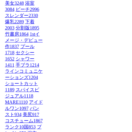
美女
3248
浴室
3084
ビーチ
2996
スレンダー
2330
爆乳
2289
下着
2003
分割版
1895
竹書房
1864
1stイ
メージ・デビュー
作
1837
プール
1718
セクシー
1652
シャワー
1411
手ブラ
1214
ラインコミュニケ
ーションズ
1204
ショートカット
1189
スパイスビ
ジュアル
1118
MARE
1110
アイド
ルワン
1097
パン
スト
934
美尻
917
コスチューム1
867
ランク10国
853
ブ