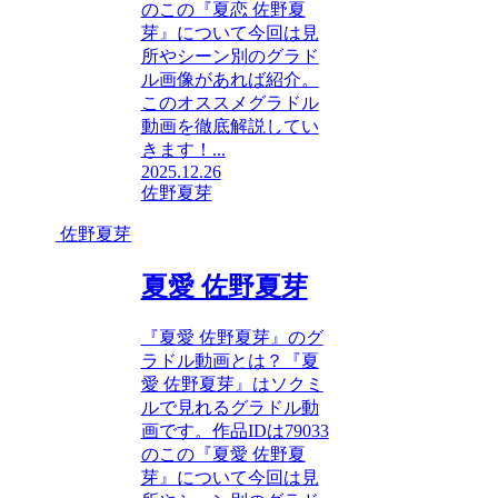
のこの『夏恋 佐野夏
芽』について今回は見
所やシーン別のグラド
ル画像があれば紹介。
このオススメグラドル
動画を徹底解説してい
きます！...
2025.12.26
佐野夏芽
佐野夏芽
夏愛 佐野夏芽
『夏愛 佐野夏芽』のグ
ラドル動画とは？『夏
愛 佐野夏芽』はソクミ
ルで見れるグラドル動
画です。作品IDは79033
のこの『夏愛 佐野夏
芽』について今回は見