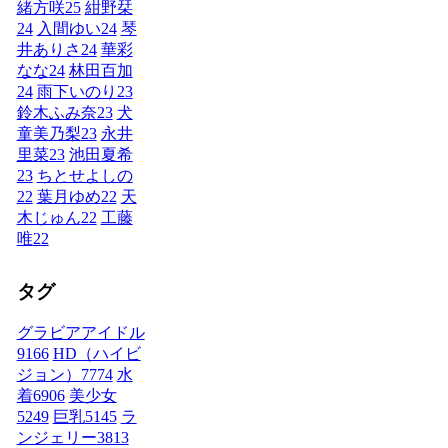
緒方咲
25
紺野栞
24
入間ゆい
24
琴
井ありさ
24
華彩
なな
24
林田百加
24
雨下いのり
23
鈴木ふみ奈
23
犬
童美乃梨
23
永井
里菜
23
池田夏希
23
ちとせよしの
22
葉月ゆめ
22
天
木じゅん
22
工藤
唯
22
タグ
グラビアアイドル
9166
HD（ハイビ
ジョン）
7774
水
着
6906
美少女
5249
巨乳
5145
ラ
ンジェリー
3813