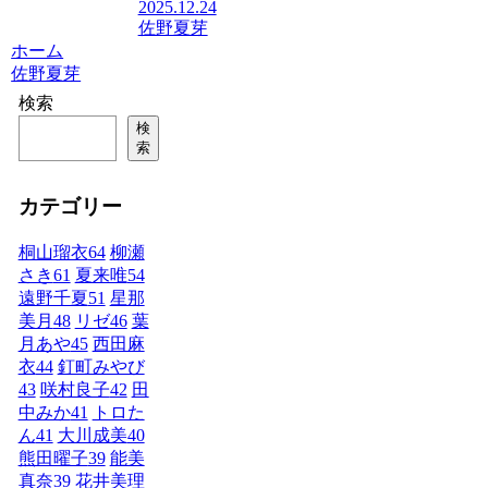
2025.12.24
佐野夏芽
ホーム
佐野夏芽
検索
検
索
カテゴリー
桐山瑠衣
64
柳瀬
さき
61
夏来唯
54
遠野千夏
51
星那
美月
48
リゼ
46
葉
月あや
45
西田麻
衣
44
釘町みやび
43
咲村良子
42
田
中みか
41
トロた
ん
41
大川成美
40
熊田曜子
39
能美
真奈
39
花井美理