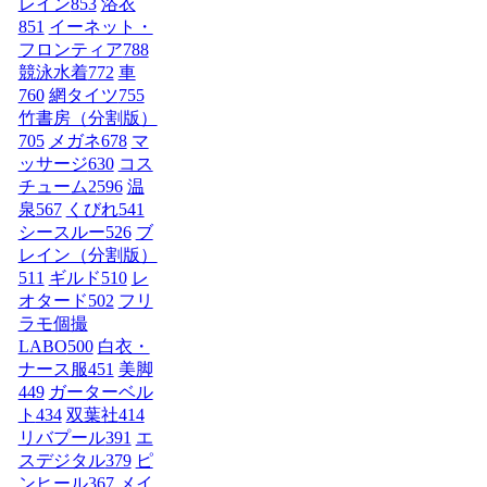
レイン
853
浴衣
851
イーネット・
フロンティア
788
競泳水着
772
車
760
網タイツ
755
竹書房（分割版）
705
メガネ
678
マ
ッサージ
630
コス
チューム2
596
温
泉
567
くびれ
541
シースルー
526
ブ
レイン（分割版）
511
ギルド
510
レ
オタード
502
フリ
ラモ個撮
LABO
500
白衣・
ナース服
451
美脚
449
ガーターベル
ト
434
双葉社
414
リバプール
391
エ
スデジタル
379
ピ
ンヒール
367
メイ