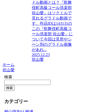
ドル動画とは？『歌舞
伎町高級コール倶楽部
佐山愛』はソクミルで
見れるグラドル動画で
す。作品IDは143131の
この『歌舞伎町高級コ
ール倶楽部 佐山愛』に
ついて今回は見所やシ
ーン別のグラドル画像
があれ...
2025.12.23
佐山愛
ホーム
佐山愛
検索
検索
カテゴリー
桐山瑠衣
64
柳瀬