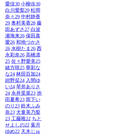
愛佳
30
小柳歩
30
白川愛梨
29
松岡
奈々
29
中村静香
29
奥村美香
28
藤
田あずさ
27
白波
瀬海来
26
保田真
愛
26
和地つかさ
26
水樹たま
26
西
永彩奈
26
高橋凛
25
佐々野愛美
25
緒方咲
25
華彩な
な
24
林田百加
24
紺野栞
24
入間ゆ
い
24
琴井ありさ
24
永井里菜
23
池
田夏希
23
雨下い
のり
23
鈴木ふみ
奈
23
犬童美乃梨
23
工藤唯
22
ちと
せよしの
22
葉月
ゆめ
22
天木じゅ