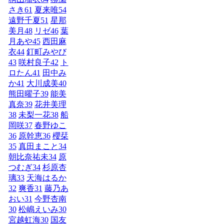
さき
61
夏来唯
54
遠野千夏
51
星那
美月
48
リゼ
46
葉
月あや
45
西田麻
衣
44
釘町みやび
43
咲村良子
42
ト
ロたん
41
田中み
か
41
大川成美
40
熊田曜子
39
能美
真奈
39
花井美理
38
未梨一花
38
船
岡咲
37
春野ゆこ
36
原幹恵
36
櫻栞
35
真田まこと
34
朝比奈祐未
34
原
つむぎ
34
杉原杏
璃
33
天海はるか
32
爽香
31
藤乃あ
おい
31
今野杏南
30
松嶋えいみ
30
宮越虹海
30
国友