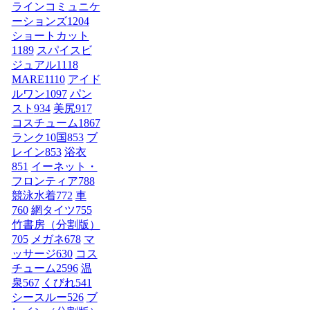
ラインコミュニケ
ーションズ
1204
ショートカット
1189
スパイスビ
ジュアル
1118
MARE
1110
アイド
ルワン
1097
パン
スト
934
美尻
917
コスチューム1
867
ランク10国
853
ブ
レイン
853
浴衣
851
イーネット・
フロンティア
788
競泳水着
772
車
760
網タイツ
755
竹書房（分割版）
705
メガネ
678
マ
ッサージ
630
コス
チューム2
596
温
泉
567
くびれ
541
シースルー
526
ブ