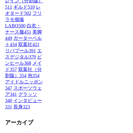
レイン（分割版）
511
ギルド
510
レ
オタード
502
フリ
ラモ個撮
LABO
500
白衣・
ナース服
451
美脚
449
ガーターベル
ト
434
双葉社
421
リバプール
391
エ
スデジタル
379
ピ
ンヒール
368
メイ
ド
357
双葉社（分
割版）
354
泡
354
アイドルニッポン
347
スポーツウェ
ア
341
グラッソ
340
インタビュー
331
長身
323
アーカイブ