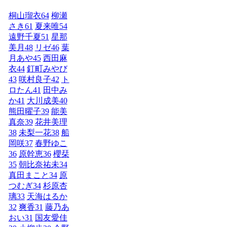
桐山瑠衣
64
柳瀬
さき
61
夏来唯
54
遠野千夏
51
星那
美月
48
リゼ
46
葉
月あや
45
西田麻
衣
44
釘町みやび
43
咲村良子
42
ト
ロたん
41
田中み
か
41
大川成美
40
熊田曜子
39
能美
真奈
39
花井美理
38
未梨一花
38
船
岡咲
37
春野ゆこ
36
原幹恵
36
櫻栞
35
朝比奈祐未
34
真田まこと
34
原
つむぎ
34
杉原杏
璃
33
天海はるか
32
爽香
31
藤乃あ
おい
31
国友愛佳