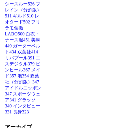
シースルー
526
ブ
レイン（分割版）
511
ギルド
510
レ
オタード
502
フリ
ラモ個撮
LABO
500
白衣・
ナース服
451
美脚
449
ガーターベル
ト
434
双葉社
414
リバプール
391
エ
スデジタル
379
ピ
ンヒール
367
メイ
ド
357
泡
354
双葉
社（分割版）
347
アイドルニッポン
347
スポーツウェ
ア
341
グラッソ
340
インタビュー
331
長身
323
アーカイブ