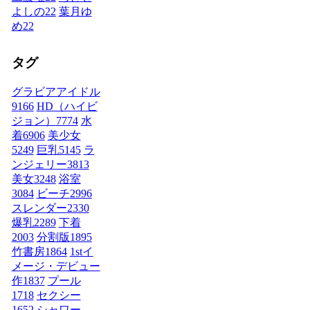
よしの
22
葉月ゆ
め
22
タグ
グラビアアイドル
9166
HD（ハイビ
ジョン）
7774
水
着
6906
美少女
5249
巨乳
5145
ラ
ンジェリー
3813
美女
3248
浴室
3084
ビーチ
2996
スレンダー
2330
爆乳
2289
下着
2003
分割版
1895
竹書房
1864
1stイ
メージ・デビュー
作
1837
プール
1718
セクシー
1652
シャワー