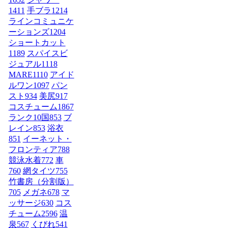
1411
手ブラ
1214
ラインコミュニケ
ーションズ
1204
ショートカット
1189
スパイスビ
ジュアル
1118
MARE
1110
アイド
ルワン
1097
パン
スト
934
美尻
917
コスチューム1
867
ランク10国
853
ブ
レイン
853
浴衣
851
イーネット・
フロンティア
788
競泳水着
772
車
760
網タイツ
755
竹書房（分割版）
705
メガネ
678
マ
ッサージ
630
コス
チューム2
596
温
泉
567
くびれ
541