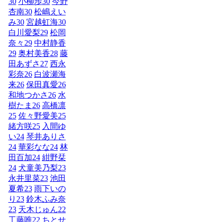
30
小柳歩
30
今野
杏南
30
松嶋えい
み
30
宮越虹海
30
白川愛梨
29
松岡
奈々
29
中村静香
29
奥村美香
28
藤
田あずさ
27
西永
彩奈
26
白波瀬海
来
26
保田真愛
26
和地つかさ
26
水
樹たま
26
高橋凛
25
佐々野愛美
25
緒方咲
25
入間ゆ
い
24
琴井ありさ
24
華彩なな
24
林
田百加
24
紺野栞
24
犬童美乃梨
23
永井里菜
23
池田
夏希
23
雨下いの
り
23
鈴木ふみ奈
23
天木じゅん
22
工藤唯
22
ちとせ