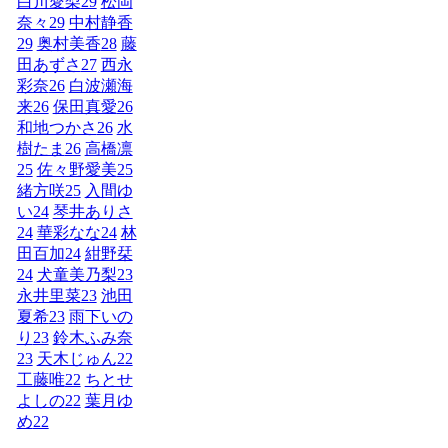
白川愛梨
29
松岡
奈々
29
中村静香
29
奥村美香
28
藤
田あずさ
27
西永
彩奈
26
白波瀬海
来
26
保田真愛
26
和地つかさ
26
水
樹たま
26
高橋凛
25
佐々野愛美
25
緒方咲
25
入間ゆ
い
24
琴井ありさ
24
華彩なな
24
林
田百加
24
紺野栞
24
犬童美乃梨
23
永井里菜
23
池田
夏希
23
雨下いの
り
23
鈴木ふみ奈
23
天木じゅん
22
工藤唯
22
ちとせ
よしの
22
葉月ゆ
め
22