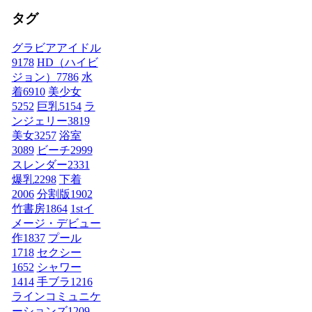
タグ
グラビアアイドル
9178
HD（ハイビ
ジョン）
7786
水
着
6910
美少女
5252
巨乳
5154
ラ
ンジェリー
3819
美女
3257
浴室
3089
ビーチ
2999
スレンダー
2331
爆乳
2298
下着
2006
分割版
1902
竹書房
1864
1stイ
メージ・デビュー
作
1837
プール
1718
セクシー
1652
シャワー
1414
手ブラ
1216
ラインコミュニケ
ーションズ
1209