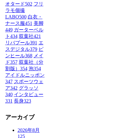
オタード
502
フリ
ラモ個撮
LABO
500
白衣・
ナース服
451
美脚
449
ガーターベル
ト
434
双葉社
421
リバプール
391
エ
スデジタル
379
ピ
ンヒール
368
メイ
ド
357
双葉社（分
割版）
354
泡
354
アイドルニッポン
347
スポーツウェ
ア
342
グラッソ
340
インタビュー
331
長身
323
アーカイブ
2026年8月
125