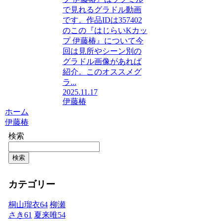
で見れるグラドル動画
です。作品IDは357402
のこの『はじらいKカッ
プ 伊藤椿』について今
回は見所やシーン別の
グラドル画像があれば
紹介。このオススメグ
ラ...
2025.11.17
伊藤椿
ホーム
伊藤椿
検索
検索
カテゴリー
桐山瑠衣
64
柳瀬
さき
61
夏来唯
54