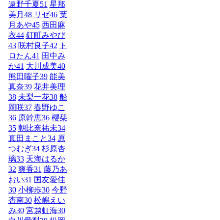
遠野千夏
51
星那
美月
48
リゼ
46
葉
月あや
45
西田麻
衣
44
釘町みやび
43
咲村良子
42
ト
ロたん
41
田中み
か
41
大川成美
40
熊田曜子
39
能美
真奈
39
花井美理
38
未梨一花
38
船
岡咲
37
春野ゆこ
36
原幹恵
36
櫻栞
35
朝比奈祐未
34
真田まこと
34
原
つむぎ
34
杉原杏
璃
33
天海はるか
32
爽香
31
藤乃あ
おい
31
国友愛佳
30
小柳歩
30
今野
杏南
30
松嶋えい
み
30
宮越虹海
30