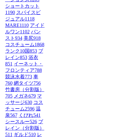
ショートカット
1190
スパイスビ
ジュアル
1118
MARE
1110
アイド
ルワン
1102
パン
スト
934
美尻
918
コスチューム1
868
ランク10国
853
ブ
レイン
853
浴衣
851
イーネット・
フロンティア
788
競泳水着
773
車
760
網タイツ
756
竹書房（分割版）
705
メガネ
679
マ
ッサージ
630
コス
チューム2
596
温
泉
567
くびれ
541
シースルー
526
ブ
レイン（分割版）
511
ギルド
510
レ