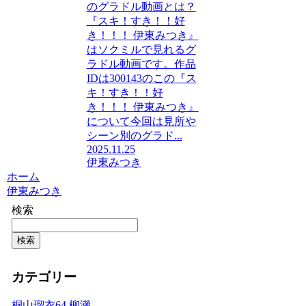
のグラドル動画とは？
『スキ！すき！！好
き！！！ 伊東みつき』
はソクミルで見れるグ
ラドル動画です。作品
IDは300143のこの『ス
キ！すき！！好
き！！！ 伊東みつき』
について今回は見所や
シーン別のグラド...
2025.11.25
伊東みつき
ホーム
伊東みつき
検索
検索
カテゴリー
桐山瑠衣
64
柳瀬