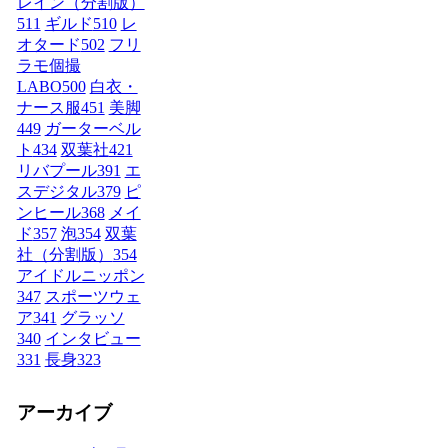
レイン（分割版）
511
ギルド
510
レ
オタード
502
フリ
ラモ個撮
LABO
500
白衣・
ナース服
451
美脚
449
ガーターベル
ト
434
双葉社
421
リバプール
391
エ
スデジタル
379
ピ
ンヒール
368
メイ
ド
357
泡
354
双葉
社（分割版）
354
アイドルニッポン
347
スポーツウェ
ア
341
グラッソ
340
インタビュー
331
長身
323
アーカイブ