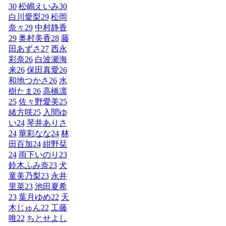
30
松嶋えいみ
30
白川愛梨
29
松岡
奈々
29
中村静香
29
奥村美香
28
藤
田あずさ
27
西永
彩奈
26
白波瀬海
来
26
保田真愛
26
和地つかさ
26
水
樹たま
26
高橋凛
25
佐々野愛美
25
緒方咲
25
入間ゆ
い
24
琴井ありさ
24
華彩なな
24
林
田百加
24
紺野栞
24
雨下いのり
23
鈴木ふみ奈
23
犬
童美乃梨
23
永井
里菜
23
池田夏希
23
葉月ゆめ
22
天
木じゅん
22
工藤
唯
22
ちとせよし