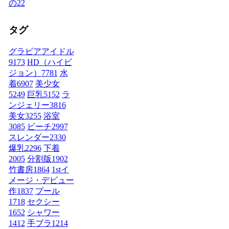
の
22
タグ
グラビアアイドル
9173
HD（ハイビ
ジョン）
7781
水
着
6907
美少女
5249
巨乳
5152
ラ
ンジェリー
3816
美女
3255
浴室
3085
ビーチ
2997
スレンダー
2330
爆乳
2296
下着
2005
分割版
1902
竹書房
1864
1stイ
メージ・デビュー
作
1837
プール
1718
セクシー
1652
シャワー
1412
手ブラ
1214