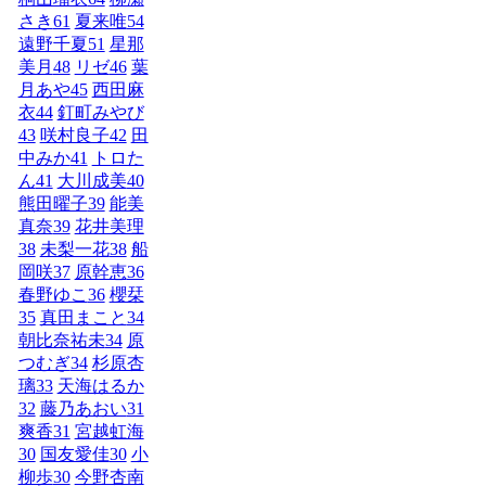
さき
61
夏来唯
54
遠野千夏
51
星那
美月
48
リゼ
46
葉
月あや
45
西田麻
衣
44
釘町みやび
43
咲村良子
42
田
中みか
41
トロた
ん
41
大川成美
40
熊田曜子
39
能美
真奈
39
花井美理
38
未梨一花
38
船
岡咲
37
原幹恵
36
春野ゆこ
36
櫻栞
35
真田まこと
34
朝比奈祐未
34
原
つむぎ
34
杉原杏
璃
33
天海はるか
32
藤乃あおい
31
爽香
31
宮越虹海
30
国友愛佳
30
小
柳歩
30
今野杏南