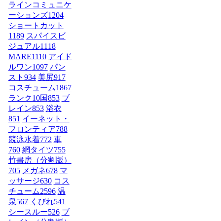
ラインコミュニケ
ーションズ
1204
ショートカット
1189
スパイスビ
ジュアル
1118
MARE
1110
アイド
ルワン
1097
パン
スト
934
美尻
917
コスチューム1
867
ランク10国
853
ブ
レイン
853
浴衣
851
イーネット・
フロンティア
788
競泳水着
772
車
760
網タイツ
755
竹書房（分割版）
705
メガネ
678
マ
ッサージ
630
コス
チューム2
596
温
泉
567
くびれ
541
シースルー
526
ブ